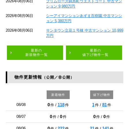
2026年08月06日
プリムローズ錦糸町ウエストコート 中古マン
ション 9,980万円
2026年08月06日
シーアイマンションあずま百樹園 中古マンシ
ョン 5,380万円
2026年08月06日
サンタウン立花１号棟 中古マンション 10,999
万円
最新の
最新の
新規物件一覧
値下げ物件一覧
物件更新情報
（公開／非公開）
新着物件
値下げ物件
0
118
1
81
08/08
件 /
件
件 /
件
0
0
0
0
08/07
件 /
件
件 /
件
0
222
21
141
08/06
件 /
件
件 /
件