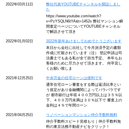
京急空港線
2022年03月11日
弊社代表YOUTUBEチャンネルを開設しまし
た
ゆりかもめ
https://www.youtube.com/watch?
v=PzYSQLN6tYA&t=1452s 弊社マンション瞬
東京メトロ東西線
間査定ページについてYOUTUBEチャンネル
で解説させて頂き
京王井の頭線
2022年01月02日
2022年新年あけましておめでとうございます
本日から会社に出社して今月決済予定の書類
JR湘南新宿ライン
作成に忙殺されています（泣） 登記申請は司
法書士でもある私が全て担当予定。 本年もお
JR横須賀線
客様のために尽力させて頂きます。 何卒宜し
くお願い致しま
京王京王線
2021年12月25日
中央労金の住宅ローンは便利です
通常住宅ローン審査をする際は返済比率とい
東急目黒線
う規定があり金融機関によってバラバラです
が 都市銀行は年収４００万円以上は３５％以
下、４００万円未満は３０％以下で 審査上の
東京臨海高速鉄道
金利は４％で年間ローン
東急世田谷線
2021年04月25日
リノベーションマンション仲介手数料無料
仲介手数料スピード見積もり｜仲介手数料無
東京モノレール
料の東京法務不動産ナビをクリック！