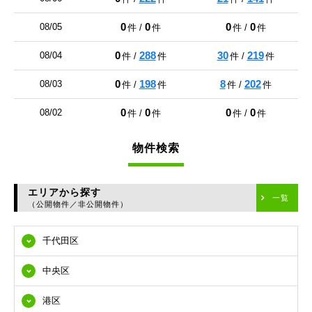
0
0
0
0
08/05
件 /
件
件 /
件
0
288
30
219
08/04
件 /
件
件 /
件
0
198
8
202
08/03
件 /
件
件 /
件
0
0
0
0
08/02
件 /
件
件 /
件
物件検索
エリアから探す
一覧
（公開物件／非公開物件）
千代田区
中央区
港区