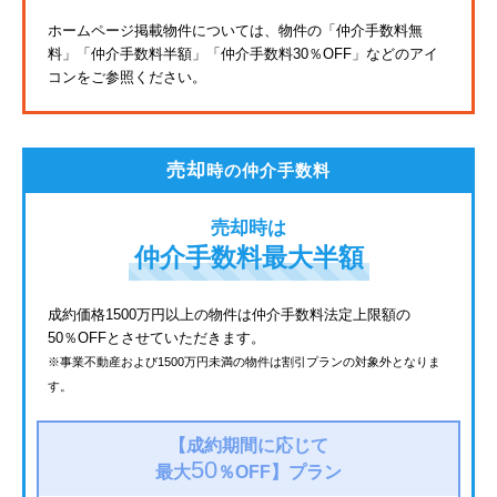
東武亀戸線
ホームページ掲載物件については、物件の「仲介手数料無
料」
「仲介手数料半額」「仲介手数料30％OFF」などのアイ
東武東上線
コンをご参照ください。
JR鶴見線
都電荒川線
売却
時の仲介手数料
西武有楽町線
売却時は
北総鉄道
仲介手数料最大半額
JR常磐線
成約価格1500万円以上の物件は仲介手数料法定上限額の
50％OFFとさせていただきます。
京成金町線
※事業不動産および1500万円未満の物件は割引プランの対象外となりま
す。
西武豊島線
上越新幹線
【成約期間に応じて
50
最大
％OFF】
プラン