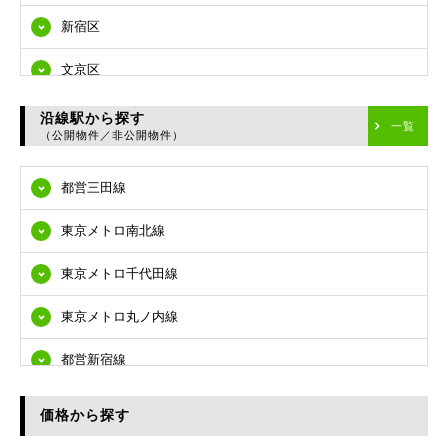
新宿区
文京区
台東区
沿線駅から探す
一覧
（公開物件／非公開物件）
墨田区
都営三田線
江東区
東京メトロ南北線
品川区
東京メトロ千代田線
目黒区
東京メトロ丸ノ内線
大田区
都営新宿線
世田谷区
都営大江戸線
渋谷区
価格から探す
東急多摩川線