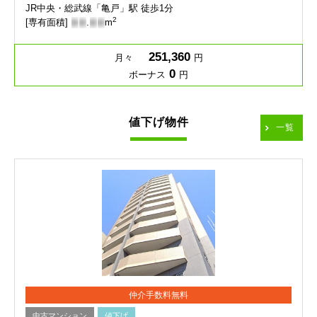
JR中央・総武線「亀戸」駅 徒歩1分
2
[専有面積]
-
-
.
-
-
m
251,360
月々
円
0
ボーナス
円
値下げ物件
一覧
仲介手数料無料
中古マンション
値下げ