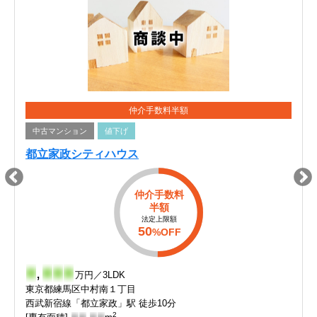
仲介手数料半額
中古マンション
値下げ
都立家政シティハウス
仲介手数料
半額
法定上限額
50
%OFF
-
,
-
-
-
万円／3LDK
東京都練馬区中村南１丁目
西武新宿線「都立家政」駅 徒歩10分
2