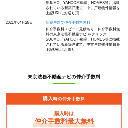
SUUMO、YAHOO不動産、HOMES等に掲載
されている新築戸建て、中古戸建物件情報を
西武池袋線
上記URLにお送り頂
JR南武線
2021年04月25日
新築戸建て仲介手数料無料
仲介手数料スピード見積もり｜仲介手数料無
東急池上線
料の東京法務不動産ナビ をクリック！
SUUMO、YAHOO不動産、HOMES等に掲載
されている新築戸建て、中古戸建物件情報を
西武新宿線
上記URLにお送り
東武伊勢崎線
京成押上線
東京法務不動産ナビの仲介手数料
JR常磐緩行線
京急大師線
購入
時の仲介手数料
JR東海道本線
購入時は
JR埼京線
仲介手数料最大無料