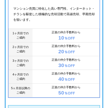
マンション売買に特化した高い専門性、インターネット・
チラシを駆使した積極的な売却活動で高値売却、早期売却
を狙います。
正規の仲介手数料から
1ヶ月目での
10
ご成約
％OFF
正規の仲介手数料から
2ヶ月目での
20
ご成約
％OFF
正規の仲介手数料から
3ヶ月目での
30
ご成約
％OFF
正規の仲介手数料から
4ヶ月目での
40
ご成約
％OFF
正規の仲介手数料から
5ヶ月目以降の
50
ご成約
％OFF