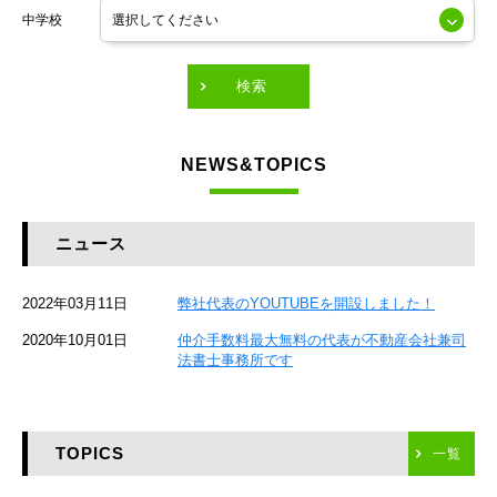
中学校
東京メトロ有楽町線
東急田園都市線
検索
東急東横線
NEWS&TOPICS
東急大井町線
JR京葉線
ニュース
JR総武本線
2022年03月11日
弊社代表のYOUTUBEを開設しました！
京成本線
2020年10月01日
仲介手数料最大無料の代表が不動産会社兼司
JR京浜東北線
法書士事務所です
京急本線
TOPICS
東海道新幹線
一覧