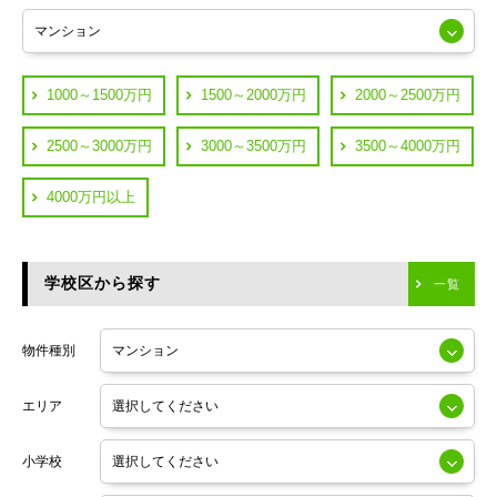
練馬区
JR山手線
葛飾区
都営浅草線
1000～1500万円
1500～2000万円
2000～2500万円
横浜市鶴見区
JR中央線
2500～3000万円
3000～3500万円
3500～4000万円
横浜市神奈川区
JR中央・総武線
4000万円以上
川崎市川崎区
つくばエクスプレス
川崎市幸区
学校区から探す
東京メトロ日比谷線
一覧
川崎市中原区
小田急線
川崎市高津区
物件種別
東京メトロ半蔵門線
エリア
東京メトロ副都心線
小学校
東京メトロ銀座線