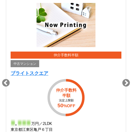
仲介手数料半額
中古マンション
ブライトスクエア
仲介手数料
半額
法定上限額
50
%OFF
-
,
-
-
-
万円／2LDK
東京都江東区亀戸６丁目