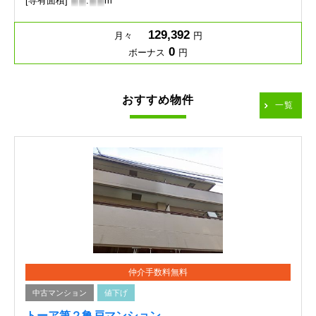
[専有面積]
-
-
.
-
-
m
129,392
月々
円
0
ボーナス
円
おすすめ物件
一覧
仲介手数料無料
中古マンション
値下げ
トーア第２亀戸マンション