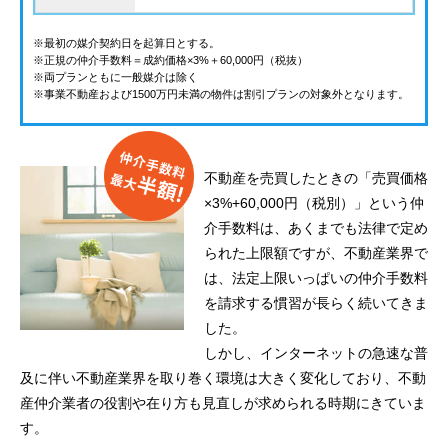
※最初の媒介契約日を起算日とする。
※正規の仲介手数料＝成約価格×3%＋60,000円（税抜）
※両プランともに一般媒介は除く
※事業不動産および1500万円未満の物件は割引プランの対象外となります。
不動産を売買したときの「売買価格
×3%+60,000円（税別）」という仲
介手数料は、あくまでも法律で定め
られた上限額ですが、不動産業界で
は、法定上限いっぱいの仲介手数料
を請求する慣習が長らく続いてきま
した。
しかし、インターネットの急速な普
及に伴い不動産業界を取り巻く環境は大きく変化しており、不動
産仲介業者の役割や在り方も見直しが求められる時期にきていま
す。