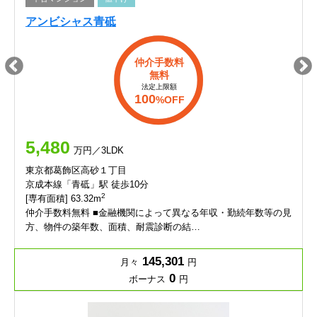
アンビシャス青砥
仲介手数料
無料
法定上限額
100
%OFF
5,480
万円／3LDK
東京都葛飾区高砂１丁目
京成本線「青砥」駅 徒歩10分
2
[専有面積] 63.32m
仲介手数料無料 ■金融機関によって異なる年収・勤続年数等の見
方、物件の築年数、面積、耐震診断の結…
145,301
月々
円
0
ボーナス
円