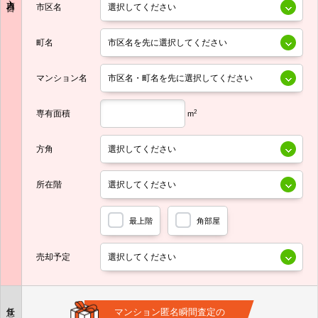
市区名
町名
マンション名
専有面積
2
m
方角
所在階
最上階
角部屋
売却予定
任意
マンション匿名瞬間査定の