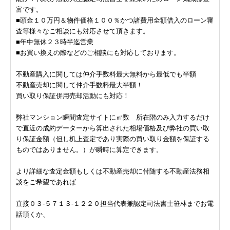
富です。
■頭金１０万円＆物件価格１００％かつ諸費用全額借入のローン審
査等様々なご相談にも対応させて頂きます。
■年中無休２３時半迄営業
■お買い換えの際などのご相談にも対応しております。
不動産購入に関しては仲介手数料最大無料から最低でも半額
不動産売却に関して仲介手数料最大半額！
買い取り保証併用売却活動にも対応！
弊社マンション瞬間査定サイトに㎡数 所在階のみ入力するだけ
で直近の成約データーから算出された相場価格及び弊社の買い取
り保証金額（但し机上査定であり実際の買い取り金額を保証する
ものではありません。）が瞬時に算定できます。
より詳細な査定金額もしくは不動産売却に付随する不動産法務相
談をご希望であれば
直接０３-５７１３-１２２０担当代表兼認定司法書士笹林までお電
話頂くか、