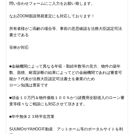
問い合わせフォームにご入力をお願い致します。
なおZOOM面談簡易査定にも対応しております！
所有者様がご高齢の場合等、事前の意思確認を法務大臣認定司法
書士である
笹林が対応
■金融機関によって異なる年収・勤続年数等の見方、物件の築年
数、面積、耐震診断の結果によってどの金融機関であれば審査可
能か？代表が法務大臣認定司法書士を兼業のため
ローン知識は豊富です
■頭金１０万円＆物件価格１００％かつ諸費用全額借入のローン審
査等様々なご相談にも対応させて頂きます。
■年中無休２３時半迄営業
SUUMOやYAHOO不動産 アットホーム等のポータルサイトを利