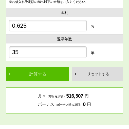
※お借入れ予定額の50％以下の金額をご入力ください。
金利
％
返済年数
年
計算する
リセットする
516,507
月々
円
（毎月返済額）
0
ボーナス
円
（ボーナス時加算額）