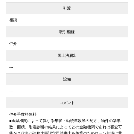
引渡
相談
取引態様
仲介
国土法届出
---
設備
---
コメント
仲介手数料無料
■金融機関によって異なる年収・勤続年数等の見方、物件の築年
数、面積、耐震診断の結果によってどの金融機関であれば審査可
能か？代表が法務大臣認定司法書士を兼業のためローン知識は豊