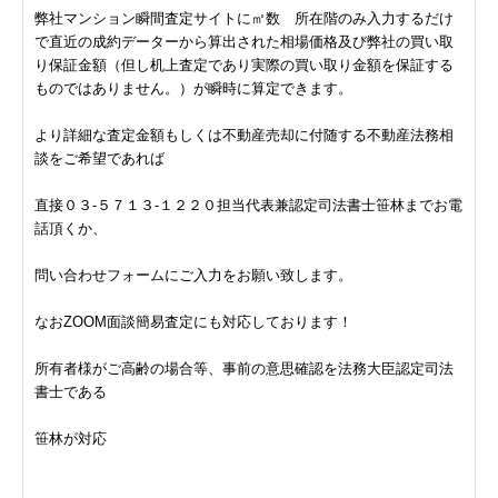
弊社マンション瞬間査定サイトに㎡数 所在階のみ入力するだけ
で直近の成約データーから算出された相場価格及び弊社の買い取
り保証金額（但し机上査定であり実際の買い取り金額を保証する
ものではありません。）が瞬時に算定できます。
より詳細な査定金額もしくは不動産売却に付随する不動産法務相
談をご希望であれば
直接０３-５７１３-１２２０担当代表兼認定司法書士笹林までお電
話頂くか、
問い合わせフォームにご入力をお願い致します。
なおZOOM面談簡易査定にも対応しております！
所有者様がご高齢の場合等、事前の意思確認を法務大臣認定司法
書士である
笹林が対応