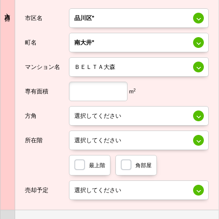
入力項目
市区名
町名
マンション名
専有面積
2
m
方角
所在階
最上階
角部屋
売却予定