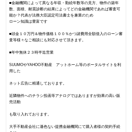
■金融機関によって異なる年収・勤続年数等の見方、物件の築年
数、面積、耐震診断の結果によってどの金融機関であれば審査可
能か？代表が法務大臣認定司法書士を兼業のため
ローン知識は豊富です
■頭金１０万円＆物件価格１００％かつ諸費用全額借入のローン審
査等様々なご相談にも対応させて頂きます。
■年中無休２３時半迄営業
SUUMOやYAHOO不動産 アットホーム等のポータルサイトを利
用した
ネット広告に精通しております。
近隣物件へのチラシ投函等アナログではありますが効果の高い販
売活動
も取り入れております。
大手不動産会社に遜色ない提携金融機関にて購入者様の契約手続