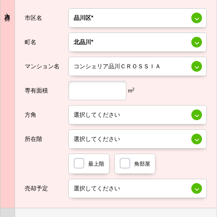
入力項目
市区名
町名
マンション名
専有面積
2
m
方角
所在階
最上階
角部屋
売却予定