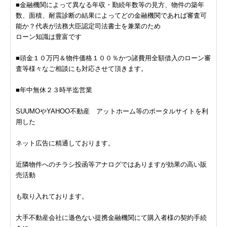
■金融機関によって異なる年収・勤続年数等の見方、物件の築年
数、面積、耐震診断の結果によってどの金融機関であれば審査可
能か？代表が法務大臣認定司法書士を兼業のため
ローン知識は豊富です
■頭金１０万円＆物件価格１００％かつ諸費用全額借入のローン審
査等様々なご相談にも対応させて頂きます。
■年中無休２３時半迄営業
SUUMOやYAHOO不動産 アットホーム等のポータルサイトを利
用した
ネット広告に精通しております。
近隣物件へのチラシ投函等アナログではありますが効果の高い販
売活動
も取り入れております。
大手不動産会社に遜色ない提携金融機関にて購入者様の契約手続