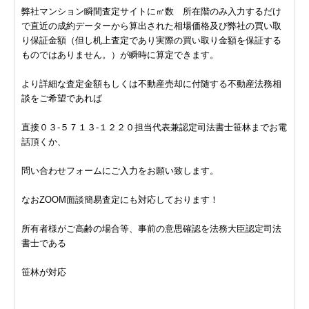
弊社マンション瞬間査定サイトに㎡数 所在階のみ入力するだけ
で直近の成約データーから算出された相場価格及び弊社の買い取
り保証金額（但し机上査定であり実際の買い取り金額を保証する
ものではありません。）が瞬時に算定できます。
より詳細な査定金額もしくは不動産売却に付随する不動産法務相
談をご希望であれば
直接０３-５７１３-１２２０担当代表兼認定司法書士笹林までお電
話頂くか、
問い合わせフォームにご入力をお願い致します。
なおZOOM面談簡易査定にも対応しております！
所有者様がご高齢の場合等、事前の意思確認を法務大臣認定司法
書士である
笹林が対応