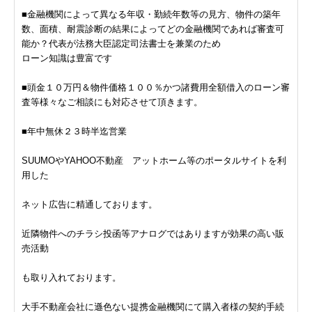
■金融機関によって異なる年収・勤続年数等の見方、物件の築年
数、面積、耐震診断の結果によってどの金融機関であれば審査可
能か？代表が法務大臣認定司法書士を兼業のため
ローン知識は豊富です
■頭金１０万円＆物件価格１００％かつ諸費用全額借入のローン審
査等様々なご相談にも対応させて頂きます。
■年中無休２３時半迄営業
SUUMOやYAHOO不動産 アットホーム等のポータルサイトを利
用した
ネット広告に精通しております。
近隣物件へのチラシ投函等アナログではありますが効果の高い販
売活動
も取り入れております。
大手不動産会社に遜色ない提携金融機関にて購入者様の契約手続