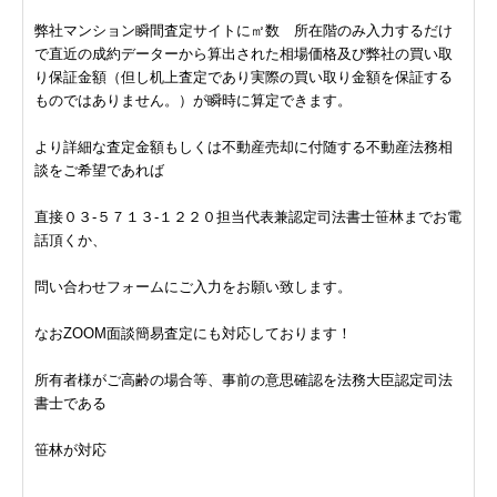
弊社マンション瞬間査定サイトに㎡数 所在階のみ入力するだけ
で直近の成約データーから算出された相場価格及び弊社の買い取
り保証金額（但し机上査定であり実際の買い取り金額を保証する
ものではありません。）が瞬時に算定できます。
より詳細な査定金額もしくは不動産売却に付随する不動産法務相
談をご希望であれば
直接０３-５７１３-１２２０担当代表兼認定司法書士笹林までお電
話頂くか、
問い合わせフォームにご入力をお願い致します。
なおZOOM面談簡易査定にも対応しております！
所有者様がご高齢の場合等、事前の意思確認を法務大臣認定司法
書士である
笹林が対応