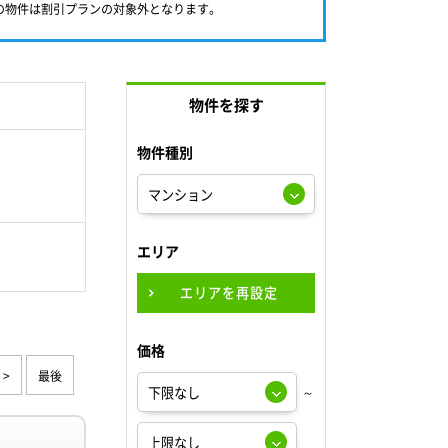
満の物件は割引プランの対象外となります。
物件を探す
物件種別
エリア
エリアを再設定
価格
>
最後
～