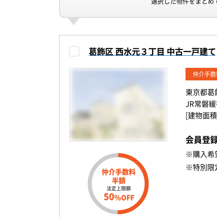
選択した物件をまとめ
葛飾区 西水元３丁目 中古一戸建て
仲介手数
東京都葛
JR常磐
[建物面積
会員登
※購入希
※特別限
仲介手数料
半額
法定上限額
50
%OFF