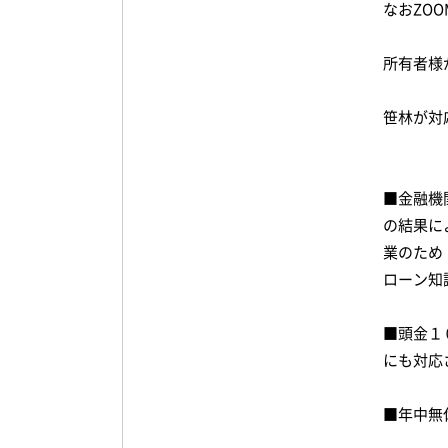
なおZO
所有者様
笹林が対
■金融機
の結果に
業のため
ローン知
■頭金１
にも対応
■年中無