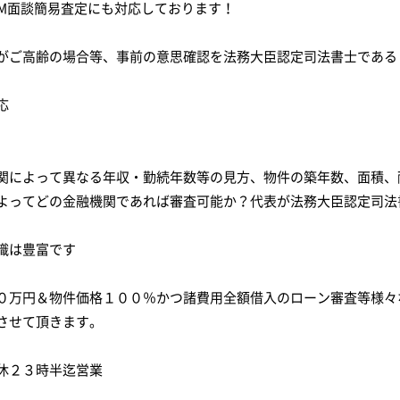
OM面談簡易査定にも対応しております！
がご高齢の場合等、事前の意思確認を法務大臣認定司法書士である
応
関によって異なる年収・勤続年数等の見方、物件の築年数、面積、
よってどの金融機関であれば審査可能か？代表が法務大臣認定司法
識は豊富です
０万円＆物件価格１００％かつ諸費用全額借入のローン審査等様々
させて頂きます。
休２３時半迄営業