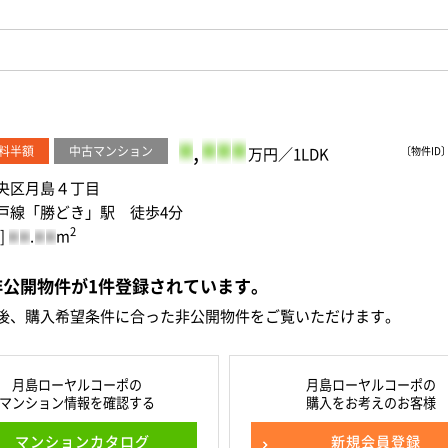
-
,
-
-
-
料半額
中古マンション
万円／1LDK
〔物件ID〕 
央区月島４丁目
戸線「勝どき」駅 徒歩4分
2
]
.
m
-
-
-
-
非公開物件が
1
件
登録されています。
後、購入希望条件に合った非公開物件をご覧いただけます。
月島ローヤルコーポの
月島ローヤルコーポの
マンション情報を確認する
購入をお考えのお客様
マンションカタログ
新規会員登録