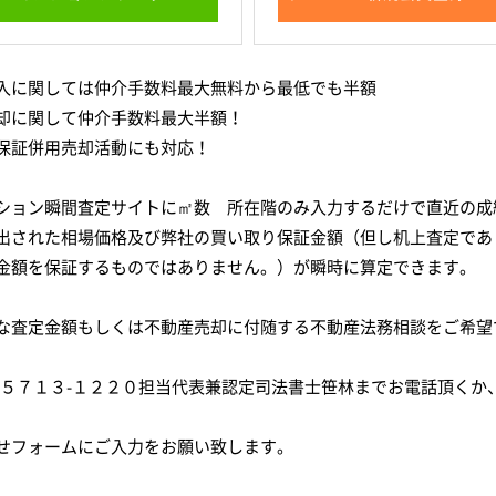
入に関しては仲介手数料最大無料から最低でも半額
却に関して仲介手数料最大半額！
保証併用売却活動にも対応！
ション瞬間査定サイトに㎡数 所在階のみ入力するだけで直近の成
出された相場価格及び弊社の買い取り保証金額（但し机上査定であ
金額を保証するものではありません。）が瞬時に算定できます。
な査定金額もしくは不動産売却に付随する不動産法務相談をご希望
-５７１３-１２２０担当代表兼認定司法書士笹林までお電話頂くか
せフォームにご入力をお願い致します。