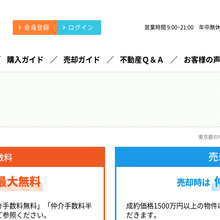
会員登録
ログイン
営業時間 9:00~21:00 年中無
購入ガイド
売却ガイド
不動産Ｑ＆Ａ
お客様の
東京都の
売
数料
最大無料
売却時は
介手数料無料」「仲介手数料半
成約価格1500万円以上の物件
ご参照ください。
だきます。