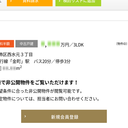
資料請求
検討リストに追加
て
-
,
-
-
-
料半額
中古戸建
万円／3LDK
〔物件ID〕 
飾区西水元３丁目
緩行線「金町」駅 バス20分／停歩3分
2
]
.
m
-
-
-
-
録で非公開物件をご覧いただけます！
望条件に合った非公開物件が閲覧可能です。
定物件については、担当者にお問い合わせください。
新規会員登録