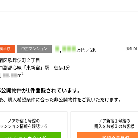
-
,
-
-
-
料半額
中古マンション
万円／2K
〔物件ID〕 
宿区歌舞伎町２丁目
ロ副都心線「東新宿」駅 徒歩1分
2
]
.
m
-
-
-
-
非公開物件が
1
件
登録されています。
後、購入希望条件に合った非公開物件をご覧いただけます。
ノア新宿１号館の
ノア新宿１号館の
マンション情報を確認する
購入をお考えのお客様