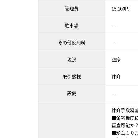
管理費
15,100円
駐車場
---
その他使用料
---
現況
空家
取引態様
仲介
設備
---
仲介手数料
■金融機関
審査可能か
■頭金１０