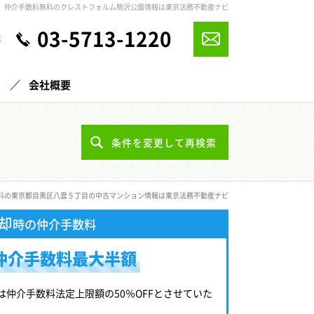
仲介手数料無料のクレストフォルム駒沢公園情報は東京法務不動産ナビ
03-5713-1220
休
声
会社概要
条件を変更して再検索
料の東京都目黒区八雲５丁目の中古マンション情報は東京法務不動産ナビ
却
時の仲介手数料
仲介手数料最大半額
は仲介手数料法定上限額の50％OFFとさせていた