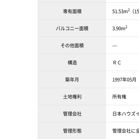
2
専有面積
51.53m
（1
2
バルコニー面積
3.90m
その他面積
---
構造
ＲＣ
築年月
1997年05
土地権利
所有権
管理会社
日本ハウズ
管理形態
管理会社に