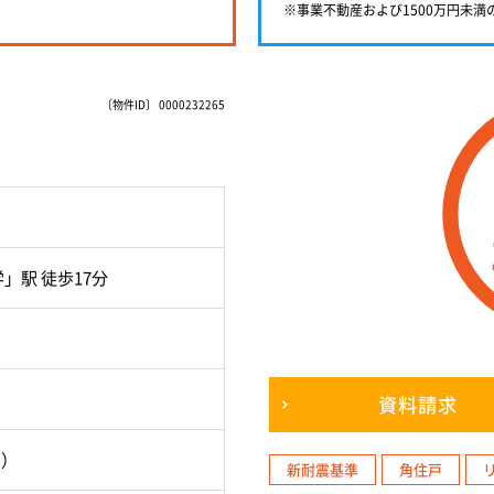
※事業不動産および1500万円未
〔物件ID〕 0000232265
」駅 徒歩17分
資料請求
月）
新耐震基準
角住戸