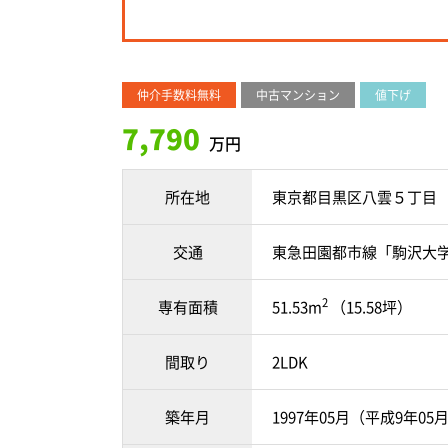
仲介手数料無料
中古マンション
値下げ
7,790
万円
所在地
東京都目黒区八雲５丁目
交通
東急田園都市線「駒沢大学
2
専有面積
51.53m
（15.58坪）
間取り
2LDK
築年月
1997年05月（平成9年05