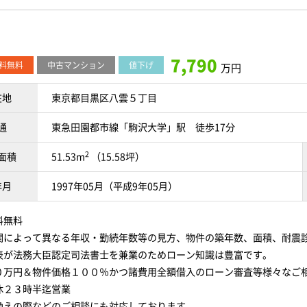
7,790
料無料
中古マンション
値下げ
万円
在地
東京都目黒区八雲５丁目
通
東急田園都市線「駒沢大学」駅 徒歩17分
2
面積
51.53m
（15.58坪）
年月
1997年05月（平成9年05月）
料無料
関によって異なる年収・勤続年数等の見方、物件の築年数、面積、耐震
表が法務大臣認定司法書士を兼業のためローン知識は豊富です。
０万円＆物件価格１００％かつ諸費用全額借入のローン審査等様々なご
休２３時半迄営業
換えの際などのご相談にも対応しております。