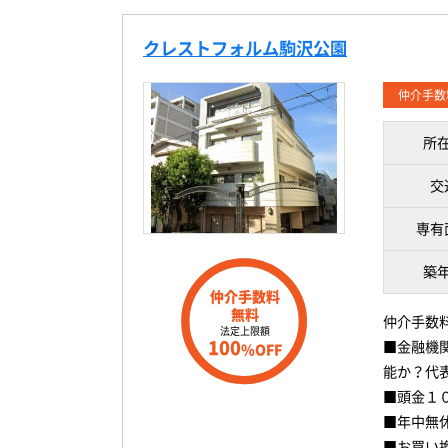
クレストフォルム駒沢公園
仲介手数
所
交
専有
築
仲介手数料
無料
仲介手数
法定上限額
100
■金融機
%OFF
能か？代
■頭金１
■年中無
■お買い