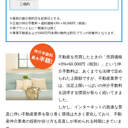
ご成約
※最初の媒介契約日を起算日とする。
※正規の仲介手数料＝成約価格×3%＋60,000円（税抜）
※両プランともに一般媒介は除く
※事業不動産および1500万円未満の物件は割引プランの対象外となります。
不動産を売買したときの「売買価格
×3%+60,000円（税別）」という仲
介手数料は、あくまでも法律で定め
られた上限額ですが、不動産業界で
は、法定上限いっぱいの仲介手数料
を請求する慣習が長らく続いてきま
した。
しかし、インターネットの急速な普
及に伴い不動産業界を取り巻く環境は大きく変化しており、不動
産仲介業者の役割や在り方も見直しが求められる時期にきていま