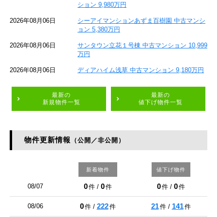
ション 9,980万円
2026年08月06日
シーアイマンションあずま百樹園 中古マンシ
ョン 5,380万円
2026年08月06日
サンタウン立花１号棟 中古マンション 10,999
万円
2026年08月06日
ディアハイム浅草 中古マンション 9,180万円
最新の
最新の
新規物件一覧
値下げ物件一覧
物件更新情報
（公開／非公開）
新着物件
値下げ物件
0
0
0
0
08/07
件 /
件
件 /
件
0
222
21
141
08/06
件 /
件
件 /
件