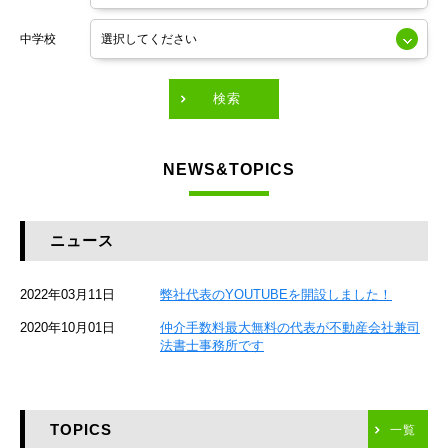
東京メトロ銀座線
中学校
東京メトロ有楽町線
東急田園都市線
検索
東急東横線
NEWS&TOPICS
東急大井町線
JR京葉線
ニュース
JR総武本線
2022年03月11日
弊社代表のYOUTUBEを開設しました！
京成本線
2020年10月01日
仲介手数料最大無料の代表が不動産会社兼司
JR京浜東北線
法書士事務所です
京急本線
TOPICS
東海道新幹線
一覧