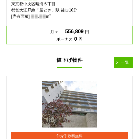
東京都中央区晴海５丁目
都営大江戸線「勝どき」駅 徒歩16分
2
[専有面積]
-
-
.
-
-
m
556,809
月々
円
0
ボーナス
円
値下げ物件
一覧
仲介手数料無料