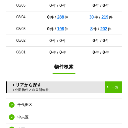
0
0
0
0
08/05
件 /
件
件 /
件
0
288
30
219
08/04
件 /
件
件 /
件
0
198
8
202
08/03
件 /
件
件 /
件
0
0
0
0
08/02
件 /
件
件 /
件
0
0
0
0
08/01
件 /
件
件 /
件
物件検索
エリアから探す
一覧
（公開物件／非公開物件）
千代田区
中央区