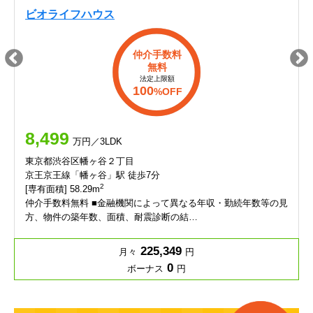
ビオライフハウス
仲介手数料
無料
法定上限額
100
%OFF
8,499
万円／3LDK
東京都渋谷区幡ヶ谷２丁目
京王京王線「幡ヶ谷」駅 徒歩7分
2
[専有面積] 58.29m
仲介手数料無料 ■金融機関によって異なる年収・勤続年数等の見
方、物件の築年数、面積、耐震診断の結…
225,349
月々
円
0
ボーナス
円