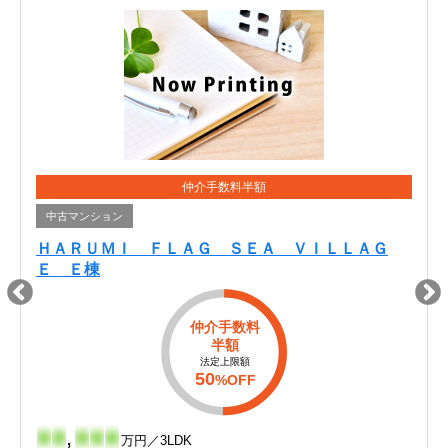
仲介手数料半額
中古マンション
ＨＡＲＵＭＩ ＦＬＡＧ ＳＥＡ ＶＩＬＬＡＧ
Ｅ Ｅ棟
仲介手数料
半額
法定上限額
50
%OFF
-
-
,
-
-
-
万円／3LDK