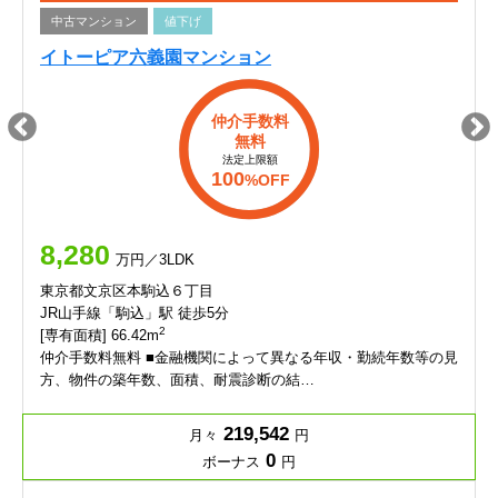
中古マンション
値下げ
イトーピア六義園マンション
仲介手数料
無料
法定上限額
100
%OFF
8,280
万円／3LDK
東京都文京区本駒込６丁目
JR山手線「駒込」駅 徒歩5分
2
[専有面積] 66.42m
仲介手数料無料 ■金融機関によって異なる年収・勤続年数等の見
方、物件の築年数、面積、耐震診断の結…
219,542
月々
円
0
ボーナス
円