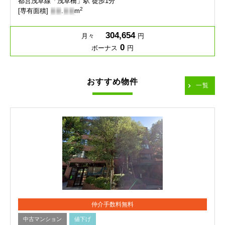
都営浅草線「浅草橋」駅 徒歩1分
2
[専有面積]
-
-
.
-
-
m
304,654
月々
円
0
ボーナス
円
おすすめ物件
一覧
仲介手数料無料
中古マンション
値下げ