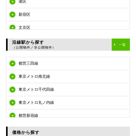
港区
新宿区
文京区
台東区
沿線駅から探す
一覧
（公開物件／非公開物件）
墨田区
都営三田線
江東区
東京メトロ南北線
品川区
東京メトロ千代田線
目黒区
東京メトロ丸ノ内線
大田区
都営新宿線
世田谷区
都営大江戸線
渋谷区
価格から探す