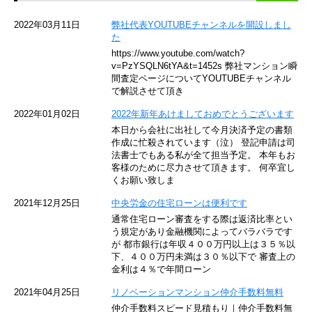
京急空港線
2022年03月11日
弊社代表YOUTUBEチャンネルを開設しまし
た
ゆりかもめ
https://www.youtube.com/watch?
v=PzYSQLN6tYA&t=1452s 弊社マンション瞬
東京メトロ東西線
間査定ページについてYOUTUBEチャンネル
で解説させて頂き
京王井の頭線
2022年01月02日
2022年新年あけましておめでとうございます
本日から会社に出社して今月決済予定の書類
JR湘南新宿ライン
作成に忙殺されています（泣） 登記申請は司
法書士でもある私が全て担当予定。 本年もお
JR横須賀線
客様のために尽力させて頂きます。 何卒宜し
くお願い致しま
京王京王線
2021年12月25日
中央労金の住宅ローンは便利です
通常住宅ローン審査をする際は返済比率とい
東急目黒線
う規定があり金融機関によってバラバラです
が 都市銀行は年収４００万円以上は３５％以
下、４００万円未満は３０％以下で 審査上の
東京臨海高速鉄道
金利は４％で年間ローン
東急世田谷線
2021年04月25日
リノベーションマンション仲介手数料無料
仲介手数料スピード見積もり｜仲介手数料無