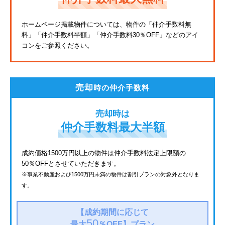
東武亀戸線
ホームページ掲載物件については、物件の「仲介手数料無
料」
「仲介手数料半額」「仲介手数料30％OFF」などのアイ
東武東上線
コンをご参照ください。
JR鶴見線
都電荒川線
売却
時の仲介手数料
西武有楽町線
売却時は
北総鉄道
仲介手数料最大半額
JR常磐線
成約価格1500万円以上の物件は仲介手数料法定上限額の
50％OFFとさせていただきます。
京成金町線
※事業不動産および1500万円未満の物件は割引プランの対象外となりま
す。
西武豊島線
上越新幹線
【成約期間に応じて
50
最大
％OFF】
プラン