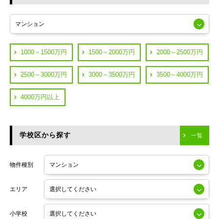
東急多摩川線
練馬区
JR山手線
葛飾区
都営浅草線
1000～1500万円
1500～2000万円
2000～2500万円
横浜市鶴見区
JR中央線
2500～3000万円
3000～3500万円
3500～4000万円
横浜市神奈川区
JR中央・総武線
4000万円以上
川崎市川崎区
つくばエクスプレス
川崎市幸区
学校区から探す
東京メトロ日比谷線
一覧
川崎市中原区
小田急線
川崎市高津区
物件種別
東京メトロ半蔵門線
エリア
東京メトロ副都心線
小学校