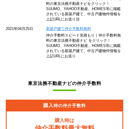
東京モノレール
料の東京法務不動産ナビをクリック！
SUUMO、YAHOO不動産、HOMES等に掲載
されている新築戸建て、中古戸建物件情報を
西武池袋線
上記URLにお送り頂
JR南武線
2021年04月25日
新築戸建て仲介手数料無料
仲介手数料スピード見積もり｜仲介手数料無
東急池上線
料の東京法務不動産ナビ をクリック！
SUUMO、YAHOO不動産、HOMES等に掲載
されている新築戸建て、中古戸建物件情報を
西武新宿線
上記URLにお送り
東武伊勢崎線
京成押上線
東京法務不動産ナビの仲介手数料
JR常磐緩行線
京急大師線
購入
時の仲介手数料
JR東海道本線
購入時は
JR埼京線
仲介手数料最大無料