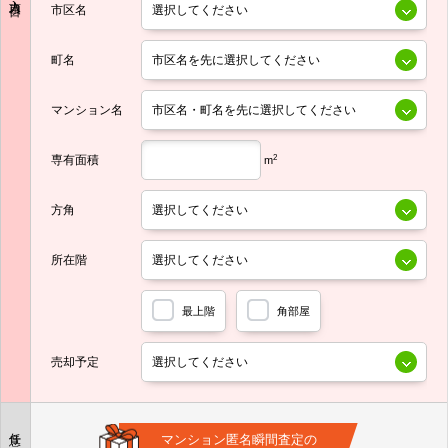
市区名
町名
マンション名
専有面積
2
m
方角
所在階
最上階
角部屋
売却予定
任意
マンション匿名瞬間査定の