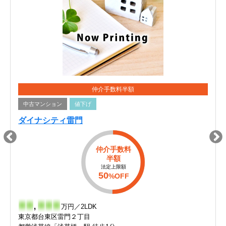
仲介手数料半額
中古マンション
値下げ
ダイナシティ雷門
仲介手数料
半額
法定上限額
50
%OFF
-
-
,
-
-
-
万円／2LDK
東京都台東区雷門２丁目