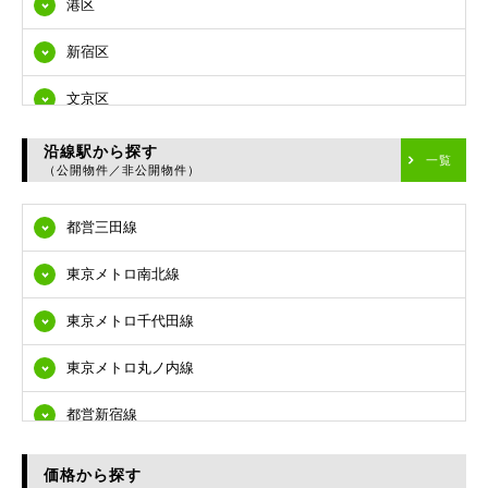
港区
新宿区
文京区
台東区
沿線駅から探す
一覧
（公開物件／非公開物件）
墨田区
都営三田線
江東区
東京メトロ南北線
品川区
東京メトロ千代田線
目黒区
東京メトロ丸ノ内線
大田区
都営新宿線
世田谷区
都営大江戸線
渋谷区
価格から探す