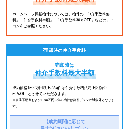
東武亀戸線
ホームページ掲載物件については、物件の「仲介手数料無
料」
「仲介手数料半額」「仲介手数料30％OFF」などのアイ
東武東上線
コンをご参照ください。
JR鶴見線
都電荒川線
売却
時の仲介手数料
西武有楽町線
売却時は
北総鉄道
仲介手数料最大半額
JR常磐線
成約価格1500万円以上の物件は仲介手数料法定上限額の
50％OFFとさせていただきます。
京成金町線
※事業不動産および1500万円未満の物件は割引プランの対象外となりま
す。
西武豊島線
上越新幹線
【成約期間に応じて
50
最大
％OFF】
プラン