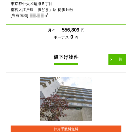
東京都中央区晴海５丁目
都営大江戸線「勝どき」駅 徒歩16分
2
[専有面積]
-
-
.
-
-
m
556,809
月々
円
0
ボーナス
円
値下げ物件
一覧
仲介手数料無料