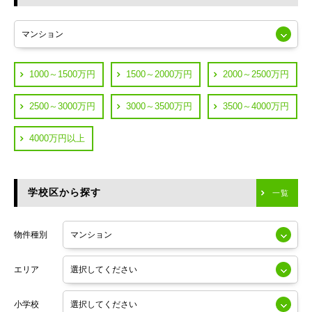
東急多摩川線
練馬区
JR山手線
葛飾区
都営浅草線
1000～1500万円
1500～2000万円
2000～2500万円
横浜市鶴見区
JR中央線
2500～3000万円
3000～3500万円
3500～4000万円
横浜市神奈川区
JR中央・総武線
4000万円以上
川崎市川崎区
つくばエクスプレス
川崎市幸区
学校区から探す
東京メトロ日比谷線
一覧
川崎市中原区
小田急線
川崎市高津区
物件種別
東京メトロ半蔵門線
エリア
東京メトロ副都心線
小学校