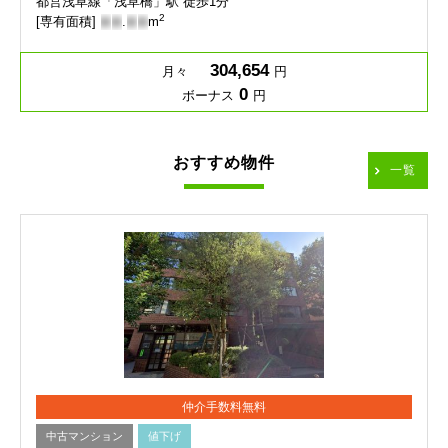
都営浅草線「浅草橋」駅 徒歩1分
2
[専有面積]
-
-
.
-
-
m
304,654
月々
円
0
ボーナス
円
おすすめ物件
一覧
仲介手数料無料
中古マンション
値下げ