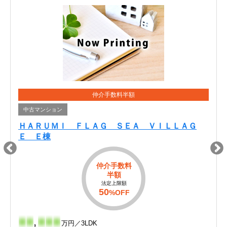
仲介手数料半額
中古マンション
ＨＡＲＵＭＩ ＦＬＡＧ ＳＥＡ ＶＩＬＬＡＧ
Ｅ Ｅ棟
仲介手数料
半額
法定上限額
50
%OFF
-
-
,
-
-
-
万円／3LDK