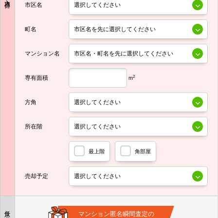
市区名
町名
マンション名
専有面積
2
m
方角
所在階
最上階
角部屋
売却予定
任意
マンション匿名瞬間査定の