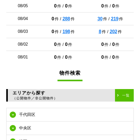
0
0
0
0
08/05
件 /
件
件 /
件
0
288
30
219
08/04
件 /
件
件 /
件
0
198
8
202
08/03
件 /
件
件 /
件
0
0
0
0
08/02
件 /
件
件 /
件
0
0
0
0
08/01
件 /
件
件 /
件
物件検索
エリアから探す
一覧
（公開物件／非公開物件）
千代田区
中央区