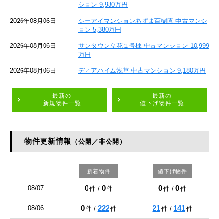
ション 9,980万円
2026年08月06日
シーアイマンションあずま百樹園 中古マンシ
ョン 5,380万円
2026年08月06日
サンタウン立花１号棟 中古マンション 10,999
万円
2026年08月06日
ディアハイム浅草 中古マンション 9,180万円
最新の
最新の
新規物件一覧
値下げ物件一覧
物件更新情報
（公開／非公開）
新着物件
値下げ物件
0
0
0
0
08/07
件 /
件
件 /
件
0
222
21
141
08/06
件 /
件
件 /
件