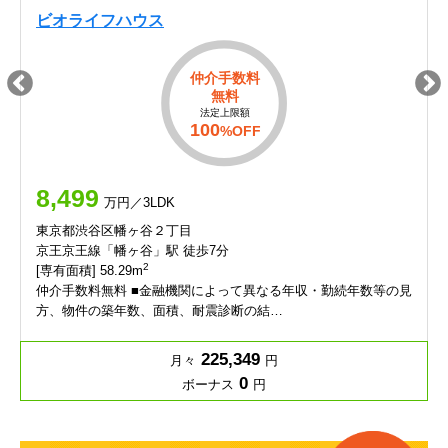
ビオライフハウス
仲介手数料
無料
法定上限額
100
%OFF
8,499
万円／3LDK
東京都渋谷区幡ヶ谷２丁目
京王京王線「幡ヶ谷」駅 徒歩7分
2
[専有面積] 58.29m
仲介手数料無料 ■金融機関によって異なる年収・勤続年数等の見
方、物件の築年数、面積、耐震診断の結…
225,349
月々
円
0
ボーナス
円