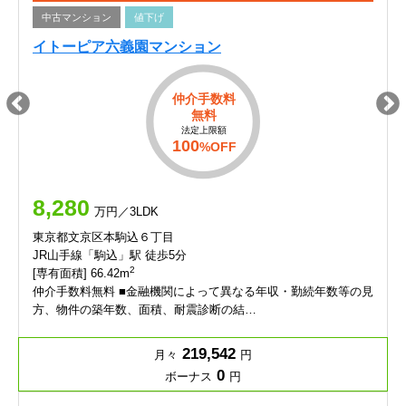
中古マンション
値下げ
イトーピア六義園マンション
仲介手数料
無料
法定上限額
100
%OFF
8,280
万円／3LDK
東京都文京区本駒込６丁目
JR山手線「駒込」駅 徒歩5分
2
[専有面積] 66.42m
仲介手数料無料 ■金融機関によって異なる年収・勤続年数等の見
方、物件の築年数、面積、耐震診断の結…
219,542
月々
円
0
ボーナス
円