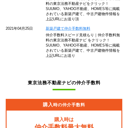
東京モノレール
料の東京法務不動産ナビをクリック！
SUUMO、YAHOO不動産、HOMES等に掲載
されている新築戸建て、中古戸建物件情報を
西武池袋線
上記URLにお送り頂
JR南武線
2021年04月25日
新築戸建て仲介手数料無料
仲介手数料スピード見積もり｜仲介手数料無
東急池上線
料の東京法務不動産ナビ をクリック！
SUUMO、YAHOO不動産、HOMES等に掲載
されている新築戸建て、中古戸建物件情報を
西武新宿線
上記URLにお送り
東武伊勢崎線
京成押上線
東京法務不動産ナビの仲介手数料
JR常磐緩行線
京急大師線
購入
時の仲介手数料
JR東海道本線
購入時は
JR埼京線
仲介手数料最大無料