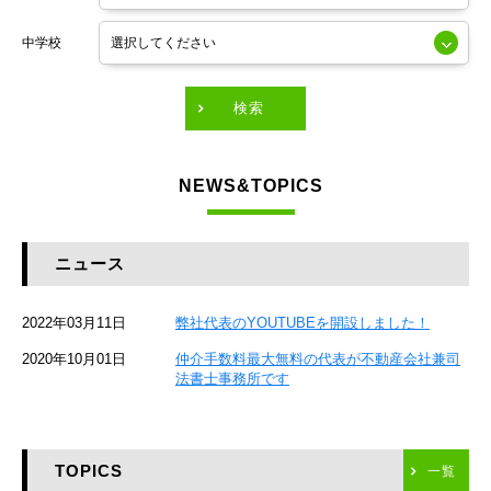
東京メトロ銀座線
中学校
東京メトロ有楽町線
東急田園都市線
検索
東急東横線
NEWS&TOPICS
東急大井町線
JR京葉線
ニュース
JR総武本線
2022年03月11日
弊社代表のYOUTUBEを開設しました！
京成本線
2020年10月01日
仲介手数料最大無料の代表が不動産会社兼司
JR京浜東北線
法書士事務所です
京急本線
TOPICS
東海道新幹線
一覧