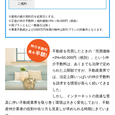
ご成約
※最初の媒介契約日を起算日とする。
※正規の仲介手数料＝成約価格×3%＋60,000円（税抜）
※両プランともに一般媒介は除く
※事業不動産および1500万円未満の物件は割引プランの対象外となります。
不動産を売買したときの「売買価格
×3%+60,000円（税別）」という仲
介手数料は、あくまでも法律で定め
られた上限額ですが、不動産業界で
は、法定上限いっぱいの仲介手数料
を請求する慣習が長らく続いてきま
した。
しかし、インターネットの急速な普
及に伴い不動産業界を取り巻く環境は大きく変化しており、不動
産仲介業者の役割や在り方も見直しが求められる時期にきていま