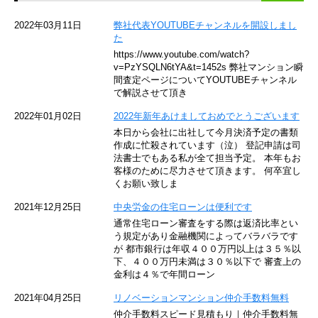
京急空港線
2022年03月11日
弊社代表YOUTUBEチャンネルを開設しまし
た
ゆりかもめ
https://www.youtube.com/watch?
v=PzYSQLN6tYA&t=1452s 弊社マンション瞬
東京メトロ東西線
間査定ページについてYOUTUBEチャンネル
で解説させて頂き
京王井の頭線
2022年01月02日
2022年新年あけましておめでとうございます
本日から会社に出社して今月決済予定の書類
JR湘南新宿ライン
作成に忙殺されています（泣） 登記申請は司
法書士でもある私が全て担当予定。 本年もお
JR横須賀線
客様のために尽力させて頂きます。 何卒宜し
くお願い致しま
京王京王線
2021年12月25日
中央労金の住宅ローンは便利です
通常住宅ローン審査をする際は返済比率とい
東急目黒線
う規定があり金融機関によってバラバラです
が 都市銀行は年収４００万円以上は３５％以
下、４００万円未満は３０％以下で 審査上の
東京臨海高速鉄道
金利は４％で年間ローン
東急世田谷線
2021年04月25日
リノベーションマンション仲介手数料無料
仲介手数料スピード見積もり｜仲介手数料無