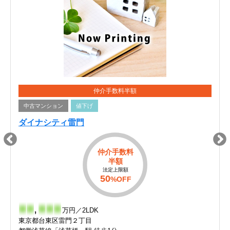
仲介手数料半額
中古マンション
値下げ
ダイナシティ雷門
仲介手数料
半額
法定上限額
50
%OFF
-
-
,
-
-
-
万円／2LDK
東京都台東区雷門２丁目