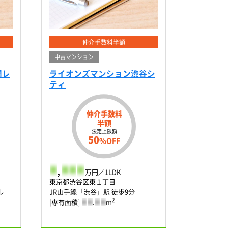
仲介手数料半額
中古マンション
門レ
ライオンズマンション渋谷シ
ティ
仲介手数料
半額
法定上限額
50
%OFF
-
,
-
-
-
万円／1LDK
東京都渋谷区東１丁目
ル
JR山手線「渋谷」駅 徒歩9分
2
[専有面積]
-
-
.
-
-
m