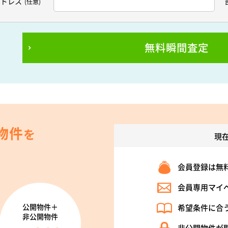
アドレス
(任意)
無料瞬間査定
物件
を
現
会員登録は無
会員専用マイ
公開物件＋
希望条件に合
非公開物件