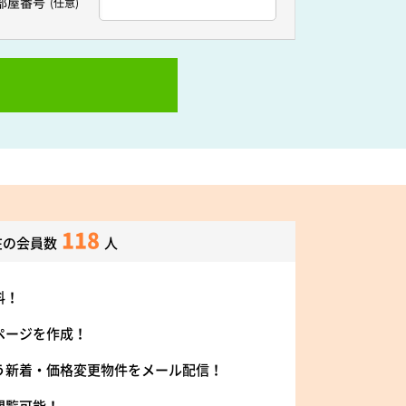
部屋番号
(任意)
118
在の会員数
人
料！
ページを作成！
う新着・価格変更物件をメール配信！