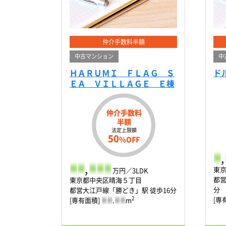
仲介手数料半額
中古マンション
中
ＨＡＲＵＭＩ ＦＬＡＧ Ｓ
ド
ＥＡ ＶＩＬＬＡＧＥ Ｅ棟
仲介手数料
半額
法定上限額
50
%OFF
-
,
-
-
,
-
-
-
東
万円／3LDK
都営
東京都中央区晴海５丁目
分
都営大江戸線「勝どき」駅 徒歩16分
[専
2
[専有面積]
-
-
.
-
-
m