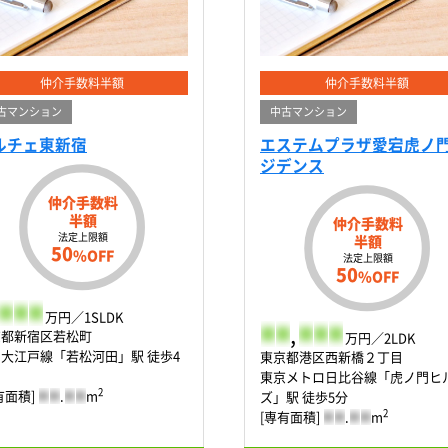
仲介手数料半額
仲介手数料半額
古マンション
中古マンション
ルチェ東新宿
エステムプラザ愛宕虎ノ
ジデンス
仲介手数料
半額
仲介手数料
法定上限額
半額
50
%OFF
法定上限額
50
%OFF
-
-
-
万円／1SLDK
-
-
,
-
-
-
京都新宿区若松町
万円／2LDK
大江戸線「若松河田」駅 徒歩4
東京都港区西新橋２丁目
東京メトロ日比谷線「虎ノ門ヒ
2
有面積]
-
-
.
-
-
m
ズ」駅 徒歩5分
2
[専有面積]
-
-
.
-
-
m