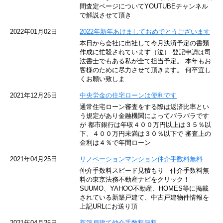
東京メトロ東西線
間査定ページについてYOUTUBEチャンネル
で解説させて頂き
京王井の頭線
2022年01月02日
2022年新年あけましておめでとうございます
本日から会社に出社して今月決済予定の書類
JR湘南新宿ライン
作成に忙殺されています（泣） 登記申請は司
法書士でもある私が全て担当予定。 本年もお
JR横須賀線
客様のために尽力させて頂きます。 何卒宜し
くお願い致しま
京王京王線
2021年12月25日
中央労金の住宅ローンは便利です
通常住宅ローン審査をする際は返済比率とい
東急目黒線
う規定があり金融機関によってバラバラです
が 都市銀行は年収４００万円以上は３５％以
下、４００万円未満は３０％以下で 審査上の
東京臨海高速鉄道
金利は４％で年間ローン
東急世田谷線
2021年04月25日
リノベーションマンション仲介手数料無料
仲介手数料スピード見積もり｜仲介手数料無
東京モノレール
料の東京法務不動産ナビをクリック！
SUUMO、YAHOO不動産、HOMES等に掲載
されている新築戸建て、中古戸建物件情報を
西武池袋線
上記URLにお送り頂
JR南武線
2021年04月25日
新築戸建て仲介手数料無料