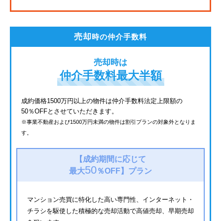
JR鶴見線
都電荒川線
売却
時の仲介手数料
西武有楽町線
売却時は
北総鉄道
仲介手数料最大半額
JR常磐線
成約価格1500万円以上の物件は仲介手数料法定上限額の
50％OFFとさせていただきます。
京成金町線
※事業不動産および1500万円未満の物件は割引プランの対象外となりま
す。
西武豊島線
上越新幹線
【成約期間に応じて
50
最大
％OFF】
プラン
マンション売買に特化した高い専門性、インターネット・
チラシを駆使した積極的な売却活動で高値売却、早期売却