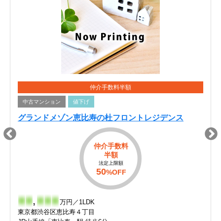
仲介手数料半額
中古マンション
値下げ
グランドメゾン恵比寿の杜フロントレジデンス
仲介手数料
半額
法定上限額
50
%OFF
-
-
,
-
-
-
万円／1LDK
東京都渋谷区恵比寿４丁目