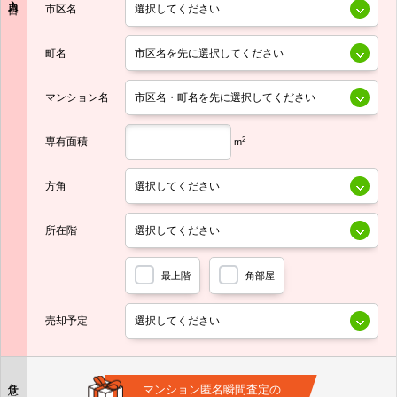
市区名
町名
マンション名
専有面積
2
m
方角
所在階
最上階
角部屋
売却予定
任意
マンション匿名瞬間査定の