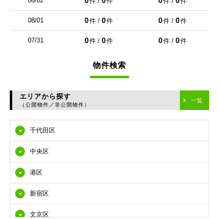
0
0
0
0
08/02
件 /
件
件 /
件
0
0
0
0
08/01
件 /
件
件 /
件
0
0
0
0
07/31
件 /
件
件 /
件
物件検索
エリアから探す
一覧
（公開物件／非公開物件）
千代田区
中央区
港区
新宿区
文京区