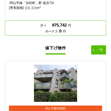
JR山手線「浜松町」駅 徒歩7分
2
[専有面積]
-
-
.
-
-
m
975,742
月々
円
0
ボーナス
円
値下げ物件
一覧
仲介手数料無料