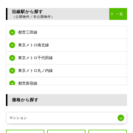
台東区
沿線駅から探す
一覧
（公開物件／非公開物件）
墨田区
都営三田線
江東区
東京メトロ南北線
品川区
東京メトロ千代田線
目黒区
東京メトロ丸ノ内線
大田区
都営新宿線
世田谷区
都営大江戸線
渋谷区
価格から探す
東急多摩川線
練馬区
JR山手線
葛飾区