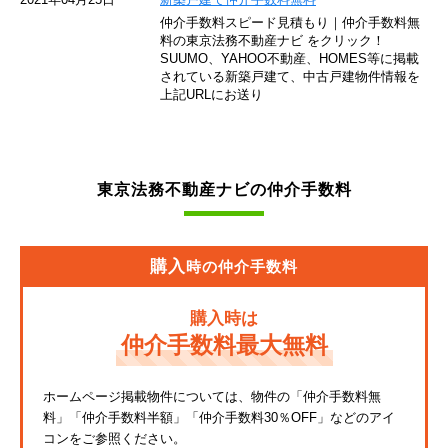
仲介手数料スピード見積もり｜仲介手数料無
東急池上線
料の東京法務不動産ナビ をクリック！
SUUMO、YAHOO不動産、HOMES等に掲載
されている新築戸建て、中古戸建物件情報を
西武新宿線
上記URLにお送り
東武伊勢崎線
京成押上線
東京法務不動産ナビの仲介手数料
JR常磐緩行線
京急大師線
購入
時の仲介手数料
JR東海道本線
購入時は
JR埼京線
仲介手数料最大無料
東武亀戸線
ホームページ掲載物件については、物件の「仲介手数料無
料」
「仲介手数料半額」「仲介手数料30％OFF」などのアイ
東武東上線
コンをご参照ください。