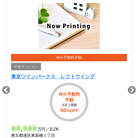
仲介手数料半額
中古マンション
東京ツインパークス レフトウイング
仲介手数料
半額
法定上限額
50
%OFF
-
-
,
-
-
-
万円／2LDK
東京都港区東新橋１丁目