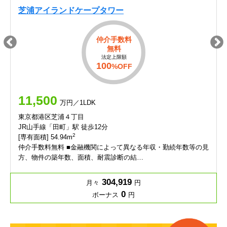
芝浦アイランドケープタワー
仲介手数料
無料
法定上限額
100
%OFF
11,500
万円／1LDK
東京都港区芝浦４丁目
JR山手線「田町」駅 徒歩12分
2
[専有面積] 54.94m
仲介手数料無料 ■金融機関によって異なる年収・勤続年数等の見
方、物件の築年数、面積、耐震診断の結…
304,919
月々
円
0
ボーナス
円