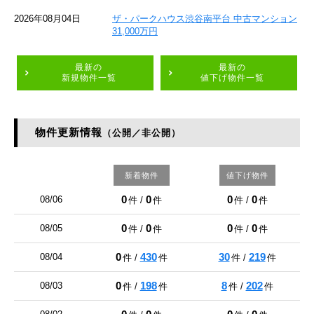
2026年08月04日
ザ・パークハウス渋谷南平台 中古マンション
31,000万円
最新の
最新の
新規物件一覧
値下げ物件一覧
物件更新情報
（公開／非公開）
新着物件
値下げ物件
0
0
0
0
08/06
件 /
件
件 /
件
0
0
0
0
08/05
件 /
件
件 /
件
0
430
30
219
08/04
件 /
件
件 /
件
0
198
8
202
08/03
件 /
件
件 /
件