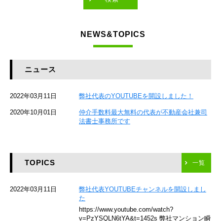
東急東横線
NEWS&TOPICS
東急大井町線
JR京葉線
ニュース
JR総武本線
2022年03月11日
弊社代表のYOUTUBEを開設しました！
京成本線
2020年10月01日
仲介手数料最大無料の代表が不動産会社兼司
JR京浜東北線
法書士事務所です
京急本線
TOPICS
東海道新幹線
一覧
京急空港線
2022年03月11日
弊社代表YOUTUBEチャンネルを開設しまし
た
ゆりかもめ
https://www.youtube.com/watch?
v=PzYSQLN6tYA&t=1452s 弊社マンション瞬