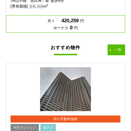
JR山手線「恵比寿」駅 徒歩6分
2
[専有面積]
-
-
.
-
-
m
420,259
月々
円
0
ボーナス
円
おすすめ物件
一覧
仲介手数料無料
中古マンション
値下げ