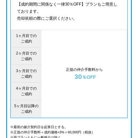
【成約期間に関係なく一律30％OFF】プランもご用意し
ております。
売却依頼の際にご選択ください。
1ヶ月目での
ご成約
2ヶ月目での
ご成約
正規の仲介手数料から
3ヶ月目での
30
ご成約
％OFF
4ヶ月目での
ご成約
5ヶ月目以降の
ご成約
※最初の媒介契約日を起算日とする。
※正規の仲介手数料＝成約価格×3%＋60,000円（税抜）
※両プランともに一般媒介は除く