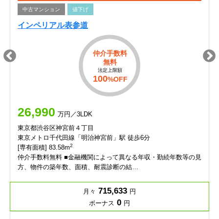
中古マンション
値下げ
インペリアル表参道
仲介手数料
無料
法定上限額
100
%OFF
26,990
万円／3LDK
東京都渋谷区神宮前４丁目
東京メトロ千代田線「明治神宮前」駅 徒歩6分
2
[専有面積] 83.58m
仲介手数料無料 ■金融機関によって異なる年収・勤続年数等の見
方、物件の築年数、面積、耐震診断の結…
715,633
月々
円
0
ボーナス
円