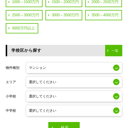
都営浅草線
1000～1500万円
1500～2000万円
2000～2500万円
横浜市鶴見区
JR中央線
2500～3000万円
3000～3500万円
3500～4000万円
横浜市神奈川区
JR中央・総武線
4000万円以上
川崎市川崎区
つくばエクスプレス
川崎市幸区
学校区から探す
東京メトロ日比谷線
一覧
川崎市中原区
小田急線
川崎市高津区
物件種別
東京メトロ半蔵門線
エリア
東京メトロ副都心線
小学校
東京メトロ銀座線
中学校
東京メトロ有楽町線
東急田園都市線
検索