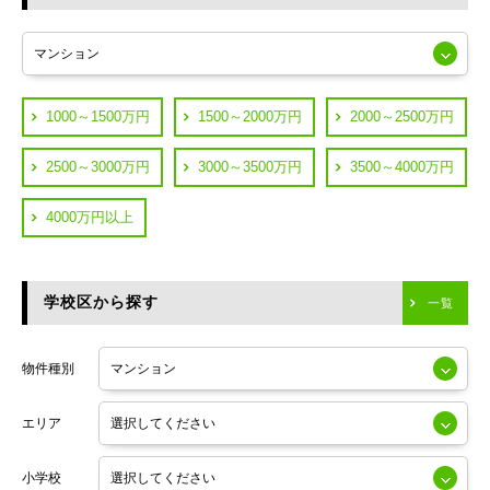
東急多摩川線
練馬区
JR山手線
葛飾区
都営浅草線
1000～1500万円
1500～2000万円
2000～2500万円
横浜市鶴見区
JR中央線
2500～3000万円
3000～3500万円
3500～4000万円
横浜市神奈川区
JR中央・総武線
4000万円以上
川崎市川崎区
つくばエクスプレス
川崎市幸区
学校区から探す
東京メトロ日比谷線
一覧
川崎市中原区
小田急線
川崎市高津区
物件種別
東京メトロ半蔵門線
エリア
東京メトロ副都心線
小学校