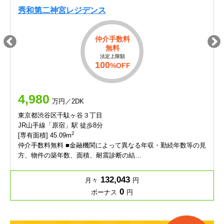
秀和第二神宮レジデンス
仲介手数料
無料
法定上限額
100
%OFF
4,980
万円／2DK
東京都渋谷区千駄ヶ谷３丁目
JR山手線「原宿」駅 徒歩8分
2
[専有面積] 45.09m
仲介手数料無料 ■金融機関によって異なる年収・勤続年数等の見
方、物件の築年数、面積、耐震診断の結…
132,043
月々
円
0
ボーナス
円