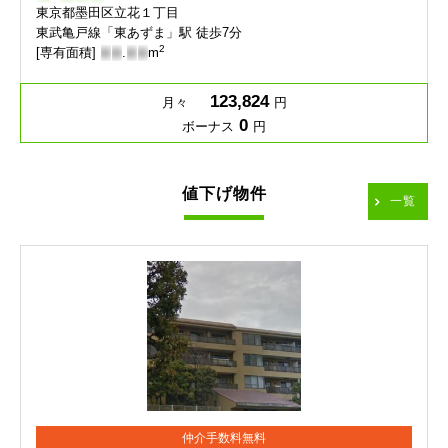
東京都墨田区立花１丁目
東武亀戸線「東あずま」駅 徒歩7分
2
[専有面積]
-
-
.
-
-
m
123,824
月々
円
0
ボーナス
円
値下げ物件
一覧
仲介手数料無料