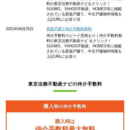
東京モノレール
料の東京法務不動産ナビをクリック！
SUUMO、YAHOO不動産、HOMES等に掲載
されている新築戸建て、中古戸建物件情報を
西武池袋線
上記URLにお送り頂
JR南武線
2021年04月25日
新築戸建て仲介手数料無料
仲介手数料スピード見積もり｜仲介手数料無
東急池上線
料の東京法務不動産ナビ をクリック！
SUUMO、YAHOO不動産、HOMES等に掲載
されている新築戸建て、中古戸建物件情報を
西武新宿線
上記URLにお送り
東武伊勢崎線
京成押上線
東京法務不動産ナビの仲介手数料
JR常磐緩行線
京急大師線
購入
時の仲介手数料
JR東海道本線
購入時は
JR埼京線
仲介手数料最大無料