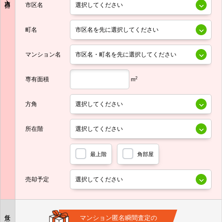
市区名
町名
マンション名
専有面積
2
m
方角
所在階
最上階
角部屋
売却予定
任意
マンション匿名瞬間査定の