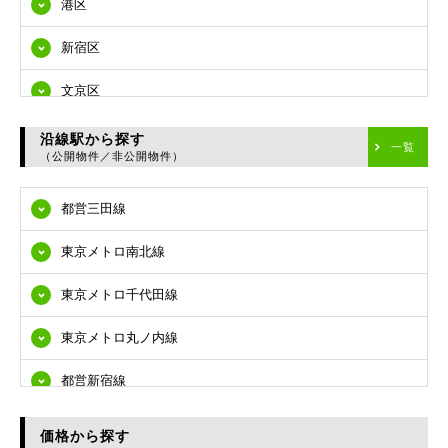
港区
新宿区
文京区
台東区
沿線駅から探す
一覧
（公開物件／非公開物件）
墨田区
都営三田線
江東区
東京メトロ南北線
品川区
東京メトロ千代田線
目黒区
東京メトロ丸ノ内線
大田区
都営新宿線
世田谷区
都営大江戸線
渋谷区
価格から探す