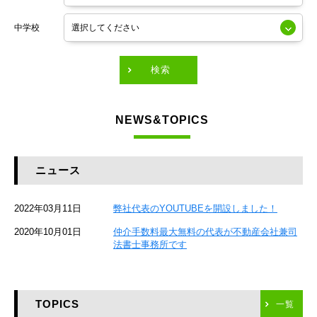
東京メトロ銀座線
中学校
東京メトロ有楽町線
東急田園都市線
検索
東急東横線
NEWS&TOPICS
東急大井町線
JR京葉線
ニュース
JR総武本線
2022年03月11日
弊社代表のYOUTUBEを開設しました！
京成本線
2020年10月01日
仲介手数料最大無料の代表が不動産会社兼司
JR京浜東北線
法書士事務所です
京急本線
TOPICS
東海道新幹線
一覧