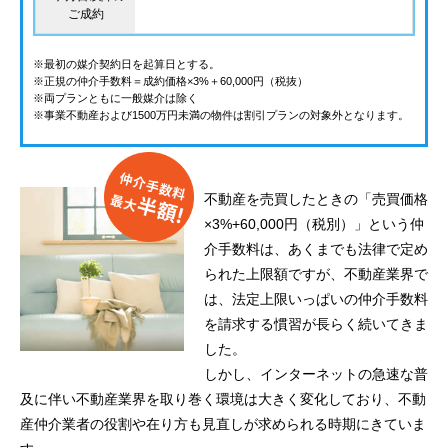
ご成約
※最初の媒介契約日を起算日とする。
※正規の仲介手数料＝成約価格×3%＋60,000円（税抜）
※両プランともに一般媒介は除く
※事業不動産および1500万円未満の物件は割引プランの対象外となります。
不動産を売買したときの「売買価格
×3%+60,000円（税別）」という仲
介手数料は、あくまでも法律で定め
られた上限額ですが、不動産業界で
は、法定上限いっぱいの仲介手数料
を請求する慣習が長らく続いてきま
した。
しかし、インターネットの急速な普
及に伴い不動産業界を取り巻く環境は大きく変化しており、不動
産仲介業者の役割や在り方も見直しが求められる時期にきていま