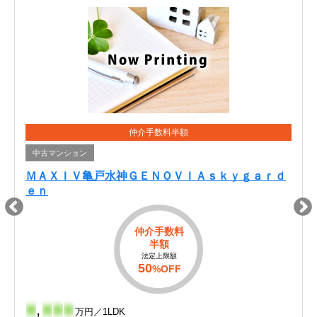
仲介手数料半額
中古マンション
ＭＡＸＩＶ亀戸水神ＧＥＮＯＶＩＡｓｋｙｇａｒｄ
ｅｎ
仲介手数料
半額
法定上限額
50
%OFF
-
,
-
-
-
万円／1LDK