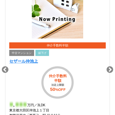
仲介手数料半額
中古マンション
値下げ
セザール仲池上
仲介手数料
半額
法定上限額
50
%OFF
-
,
-
-
-
万円／3LDK
東京都大田区仲池上１丁目