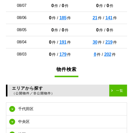
0
0
0
0
08/07
件 /
件
件 /
件
0
185
21
141
08/06
件 /
件
件 /
件
0
0
0
0
08/05
件 /
件
件 /
件
0
191
30
219
08/04
件 /
件
件 /
件
0
179
8
202
08/03
件 /
件
件 /
件
物件検索
エリアから探す
一覧
（公開物件／非公開物件）
千代田区
中央区