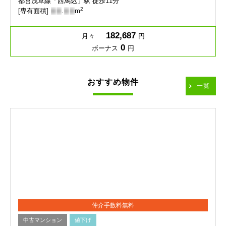
都営浅草線「西馬込」駅 徒歩11分
2
[専有面積]
-
-
.
-
-
m
182,687
月々
円
0
ボーナス
円
おすすめ物件
一覧
仲介手数料無料
中古マンション
値下げ