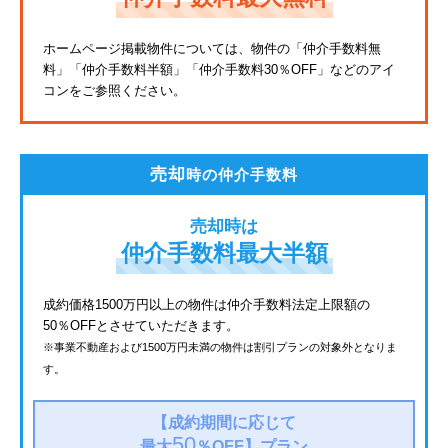
東武亀戸線
ホームページ掲載物件については、物件の「仲介手数料無
料」
「仲介手数料半額」「仲介手数料30％OFF」などのアイ
東武東上線
コンをご参照ください。
JR鶴見線
都電荒川線
売却
時の仲介手数料
西武有楽町線
売却時は
北総鉄道
仲介手数料最大半額
JR常磐線
成約価格1500万円以上の物件は仲介手数料法定上限額の
50％OFFとさせていただきます。
京成金町線
※事業不動産および1500万円未満の物件は割引プランの対象外となりま
す。
上越新幹線
西武豊島線
【成約期間に応じて
50
最大
％OFF】
プラン