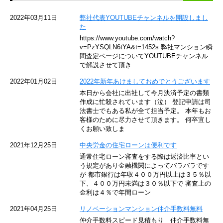
京急空港線
2022年03月11日
弊社代表YOUTUBEチャンネルを開設しまし
た
ゆりかもめ
https://www.youtube.com/watch?
v=PzYSQLN6tYA&t=1452s 弊社マンション瞬
東京メトロ東西線
間査定ページについてYOUTUBEチャンネル
で解説させて頂き
京王井の頭線
2022年01月02日
2022年新年あけましておめでとうございます
本日から会社に出社して今月決済予定の書類
JR湘南新宿ライン
作成に忙殺されています（泣） 登記申請は司
法書士でもある私が全て担当予定。 本年もお
JR横須賀線
客様のために尽力させて頂きます。 何卒宜し
くお願い致しま
京王京王線
2021年12月25日
中央労金の住宅ローンは便利です
通常住宅ローン審査をする際は返済比率とい
東急目黒線
う規定があり金融機関によってバラバラです
が 都市銀行は年収４００万円以上は３５％以
下、４００万円未満は３０％以下で 審査上の
東京臨海高速鉄道
金利は４％で年間ローン
東急世田谷線
2021年04月25日
リノベーションマンション仲介手数料無料
仲介手数料スピード見積もり｜仲介手数料無