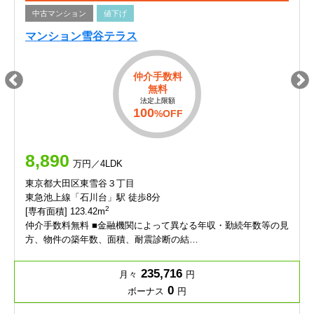
中古マンション
値下げ
マンション雪谷テラス
仲介手数料
無料
法定上限額
100
%OFF
8,890
万円／4LDK
東京都大田区東雪谷３丁目
東急池上線「石川台」駅 徒歩8分
2
[専有面積] 123.42m
仲介手数料無料 ■金融機関によって異なる年収・勤続年数等の見
方、物件の築年数、面積、耐震診断の結…
235,716
月々
円
0
ボーナス
円