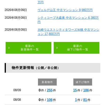
万円
2026年08月09日
ヴェルデ山王 中古マンション 9,980万円
2026年08月09日
シティコープ大森東 中古マンション 6,380万
円
2026年08月09日
大崎ウエストシティタワーズＷ棟 中古マンシ
ョン 17,800万円
最新の
最新の
新規物件一覧
値下げ物件一覧
物件更新情報
（公開／非公開）
新着物件
値下げ物件
0
255
15
186
08/09
件 /
件
件 /
件
0
106
1
81
08/08
件 /
件
件 /
件