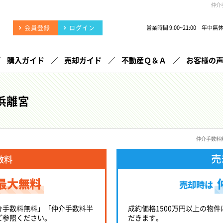
仲介
会員登録
ログイン
営業時間 9:00~21:00 年中無
購入ガイド
売却ガイド
不動産Ｑ＆Ａ
お客様の
浜離宮
仲介手数料
売
数料
最大無料
売却時は
介手数料無料」「仲介手数料半
成約価格1500万円以上の物件
ご参照ください。
だきます。