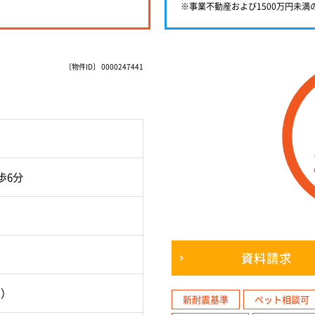
※事業不動産および1500万円未
〔物件ID〕 0000247441
歩6分
資料請求
月）
新耐震基準
ペット相談可