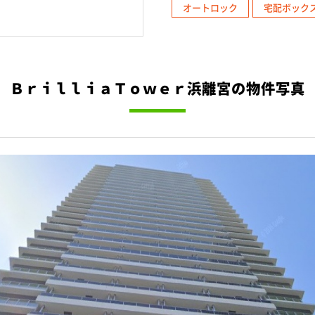
オートロック
宅配ボック
ＢｒｉｌｌｉａＴｏｗｅｒ浜離宮の物件写真