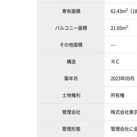
2
専有面積
62.43m
（1
2
バルコニー面積
21.65m
その他面積
---
構造
ＲＣ
築年月
2023年09
土地権利
所有権
管理会社
株式会社東
管理形態
管理会社に