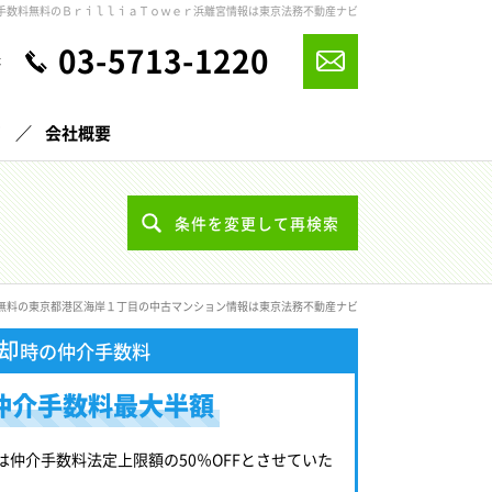
手数料無料のＢｒｉｌｌｉａＴｏｗｅｒ浜離宮情報は東京法務不動産ナビ
03-5713-1220
休
声
会社概要
条件を変更して再検索
無料の東京都港区海岸１丁目の中古マンション情報は東京法務不動産ナビ
却
時の仲介手数料
仲介手数料最大半額
は仲介手数料法定上限額の50％OFFとさせていた