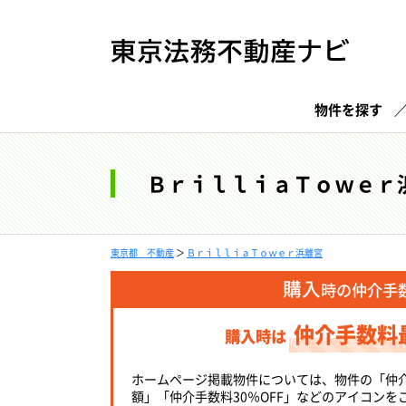
物件を探す
ＢｒｉｌｌｉａＴｏｗｅｒ
東京都 不動産
＞
ＢｒｉｌｌｉａＴｏｗｅｒ浜離宮
購入
時の仲介手
仲介手数料
購入時は
ホームページ掲載物件については、物件の「仲
額」「仲介手数料30％OFF」などのアイコンを