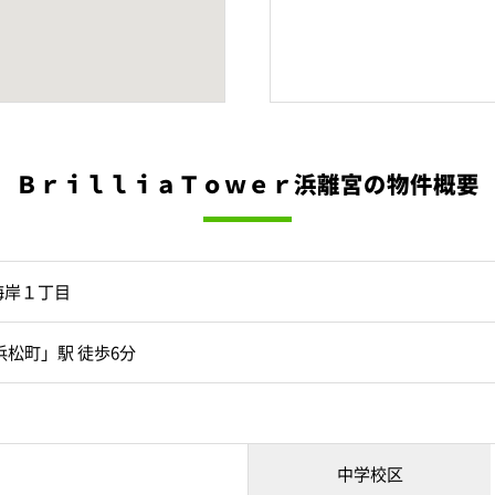
ＢｒｉｌｌｉａＴｏｗｅｒ浜離宮の物件概要
海岸１丁目
浜松町」駅 徒歩6分
中学校区