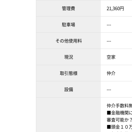
管理費
21,360円
駐車場
---
その他使用料
---
現況
空家
取引態様
仲介
設備
---
仲介手数料
■金融機関
審査可能か
■頭金１０