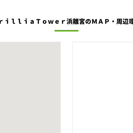
ｒｉｌｌｉａＴｏｗｅｒ浜離宮のＭＡＰ・周辺