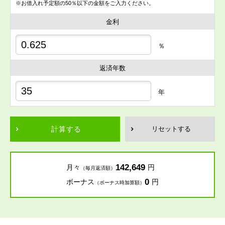
※お借入れ予定額の50％以下の金額をご入力ください。
金利
％
返済年数
年
計算する
リセットする
142,649
月々
円
（毎月返済額）
0
ボーナス
円
（ボーナス時加算額）