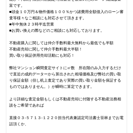
富です。
■頭金１０万円＆物件価格１００％かつ諸費用全額借入のローン審
査等様々なご相談にも対応させて頂きます。
■年中無休２３時半迄営業
■お買い換えの際などのご相談にも対応しております。
不動産購入に関しては仲介手数料最大無料から最低でも半額
不動産売却に関して仲介手数料最大半額！
買い取り保証併用売却活動にも対応！
弊社マンション瞬間査定サイトに㎡数 所在階のみ入力するだけ
で直近の成約データーから算出された相場価格及び弊社の買い取
り保証金額（但し机上査定であり実際の買い取り金額を保証する
ものではありません。）が瞬時に算定できます。
より詳細な査定金額もしくは不動産売却に付随する不動産法務相
談をご希望であれば
直接０３-５７１３-１２２０担当代表兼認定司法書士笹林までお電
話頂くか、