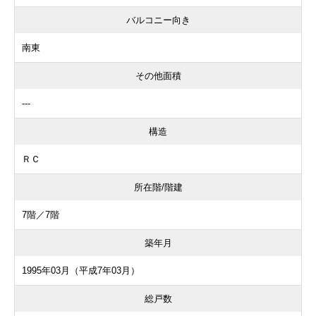
バルコニー向き
南東
その他面積
---
構造
ＲＣ
所在階/階建
7階／7階
築年月
1995年03月（平成7年03月）
総戸数