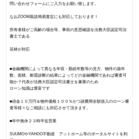
問い合わせフォームにご入力をお願い致します。
なおZOOM面談簡易査定にも対応しております！
所有者様がご高齢の場合等、事前の意思確認を法務大臣認定司法
書士である
笹林が対応
■金融機関によって異なる年収・勤続年数等の見方、物件の築年
数、面積、耐震診断の結果によってどの金融機関であれば審査可
能か？代表が法務大臣認定司法書士を兼業のため
ローン知識は豊富です
■頭金１０万円＆物件価格１００％かつ諸費用全額借入のローン審
査等様々なご相談にも対応させて頂きます。
■年中無休２３時半迄営業
SUUMOやYAHOO不動産 アットホーム等のポータルサイトを利