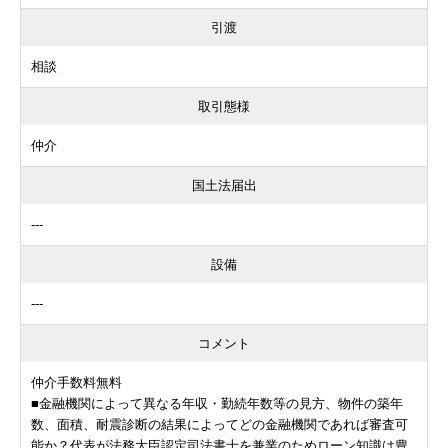
引渡
相談
取引態様
仲介
国土法届出
---
設備
---
コメント
仲介手数料無料
■金融機関によって異なる年収・勤続年数等の見方、物件の築年
数、面積、耐震診断の結果によってどの金融機関であれば審査可
能か？代表が法務大臣認定司法書士を兼業のためローン知識は豊