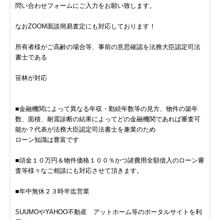
問い合わせフォームにご入力をお願い致します。
なおZOOM面談簡易査定にも対応しております！
所有者様がご高齢の場合等、事前の意思確認を法務大臣認定司法
書士である
笹林が対応
■金融機関によって異なる年収・勤続年数等の見方、物件の築年
数、面積、耐震診断の結果によってどの金融機関であれば審査可
能か？代表が法務大臣認定司法書士を兼業のため
ローン知識は豊富です
■頭金１０万円＆物件価格１００％かつ諸費用全額借入のローン審
査等様々なご相談にも対応させて頂きます。
■年中無休２３時半迄営業
SUUMOやYAHOO不動産 アットホーム等のポータルサイトを利