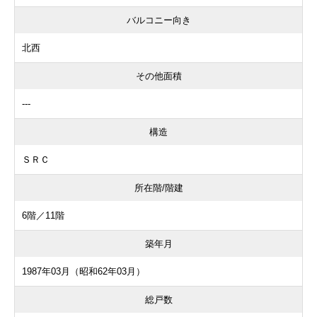
バルコニー向き
北西
その他面積
---
構造
ＳＲＣ
所在階/階建
6階／11階
築年月
1987年03月（昭和62年03月）
総戸数