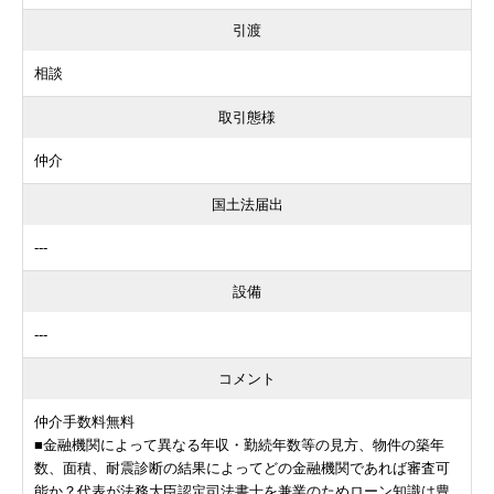
引渡
相談
取引態様
仲介
国土法届出
---
設備
---
コメント
仲介手数料無料
■金融機関によって異なる年収・勤続年数等の見方、物件の築年
数、面積、耐震診断の結果によってどの金融機関であれば審査可
能か？代表が法務大臣認定司法書士を兼業のためローン知識は豊