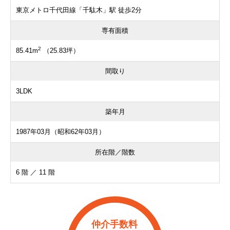
東京メトロ千代田線「千駄木」駅 徒歩2分
専有面積
2
85.41m
（25.83坪）
間取り
3LDK
築年月
1987年03月（昭和62年03月）
所在階／階数
6 階 ／ 11 階
仲介手数料