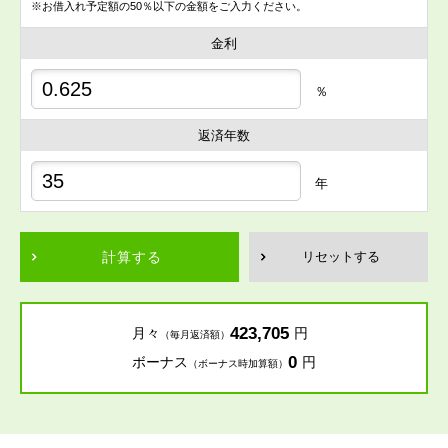
※お借入れ予定額の50％以下の金額をご入力ください。
金利
％
返済年数
年
計算する
リセットする
423,705
月々
円
（毎月返済額）
0
ボーナス
円
（ボーナス時加算額）