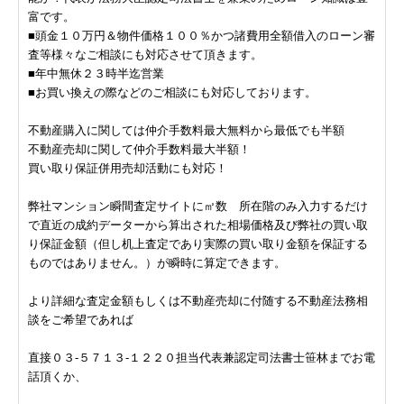
富です。
■頭金１０万円＆物件価格１００％かつ諸費用全額借入のローン審
査等様々なご相談にも対応させて頂きます。
■年中無休２３時半迄営業
■お買い換えの際などのご相談にも対応しております。
不動産購入に関しては仲介手数料最大無料から最低でも半額
不動産売却に関して仲介手数料最大半額！
買い取り保証併用売却活動にも対応！
弊社マンション瞬間査定サイトに㎡数 所在階のみ入力するだけ
で直近の成約データーから算出された相場価格及び弊社の買い取
り保証金額（但し机上査定であり実際の買い取り金額を保証する
ものではありません。）が瞬時に算定できます。
より詳細な査定金額もしくは不動産売却に付随する不動産法務相
談をご希望であれば
直接０３-５７１３-１２２０担当代表兼認定司法書士笹林までお電
話頂くか、