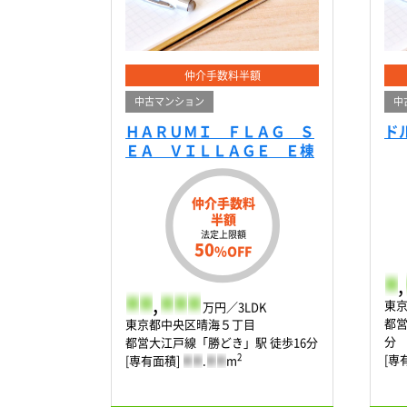
仲介手数料半額
中古マンション
中
ＨＡＲＵＭＩ ＦＬＡＧ Ｓ
ド
ＥＡ ＶＩＬＬＡＧＥ Ｅ棟
仲介手数料
半額
法定上限額
50
%OFF
-
,
-
-
,
-
-
-
東
万円／3LDK
都営
東京都中央区晴海５丁目
分
都営大江戸線「勝どき」駅 徒歩16分
[専
2
[専有面積]
-
-
.
-
-
m