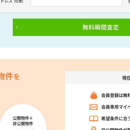
アドレス
(任意)
無料瞬間査定
物件
を
現
会員登録は無
会員専用マイ
公開物件＋
希望条件に合
非公開物件