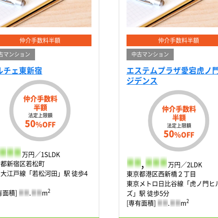
仲介手数料半額
仲介手数料半額
古マンション
中古マンション
ルチェ東新宿
エステムプラザ愛宕虎ノ
ジデンス
仲介手数料
半額
仲介手数料
法定上限額
半額
50
%OFF
法定上限額
50
%OFF
-
-
-
万円／1SLDK
-
-
,
-
-
-
京都新宿区若松町
万円／2LDK
大江戸線「若松河田」駅 徒歩4
東京都港区西新橋２丁目
東京メトロ日比谷線「虎ノ門ヒ
2
有面積]
-
-
.
-
-
m
ズ」駅 徒歩5分
2
[専有面積]
-
-
.
-
-
m