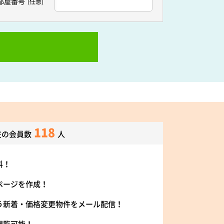
部屋番号
(任意)
118
在の会員数
人
料！
ページを作成！
う新着・価格変更物件をメール配信！