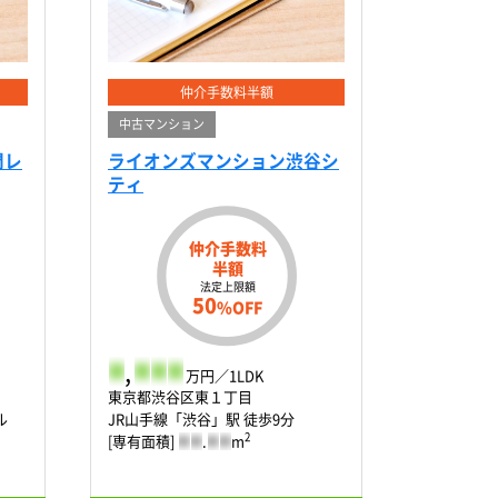
仲介手数料半額
中古マンション
門レ
ライオンズマンション渋谷シ
ティ
仲介手数料
半額
法定上限額
50
%OFF
-
,
-
-
-
万円／1LDK
東京都渋谷区東１丁目
ル
JR山手線「渋谷」駅 徒歩9分
2
[専有面積]
-
-
.
-
-
m