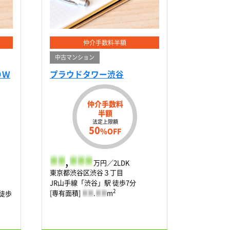
仲介手数料半額
中古マンション
ＯＷ
プラウドタワー渋谷
仲介手数料
半額
法定上限額
50
%OFF
-
-
,
-
-
-
万円／2LDK
東京都渋谷区渋谷３丁目
JR山手線「渋谷」駅 徒歩7分
2
[専有面積]
-
-
.
-
-
m
徒歩