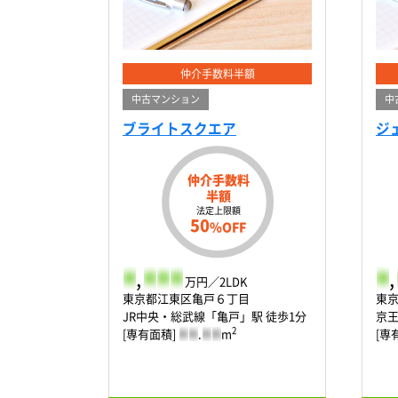
仲介手数料半額
中古マンション
中
ブライトスクエア
ジ
仲介手数料
半額
法定上限額
50
%OFF
-
,
-
-
-
-
,
万円／2LDK
東京都江東区亀戸６丁目
東
JR中央・総武線「亀戸」駅 徒歩1分
京王
2
[専有面積]
-
-
.
-
-
m
[専