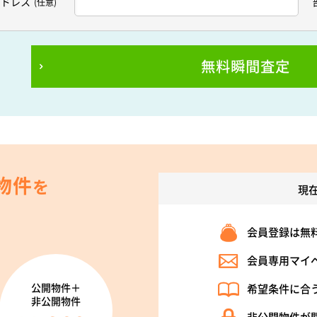
アドレス
(任意)
無料瞬間査定
物件
を
現
会員登録は無
会員専用マイ
公開物件＋
希望条件に合
非公開物件