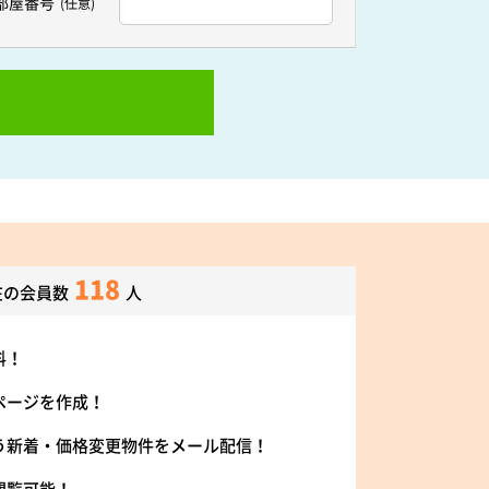
部屋番号
(任意)
118
在の会員数
人
料！
ページを作成！
う新着・価格変更物件をメール配信！