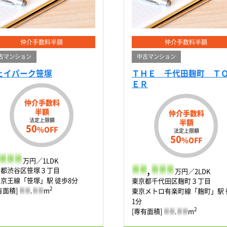
仲介手数料半額
仲介手数料半額
古マンション
中古マンション
ェイパーク笹塚
ＴＨＥ 千代田麹町 Ｔ
ＥＲ
仲介手数料
半額
仲介手数料
法定上限額
半額
50
%OFF
法定上限額
50
%OFF
-
-
-
万円／1LDK
-
-
,
-
-
-
京都渋谷区笹塚３丁目
万円／2LDK
京王線「笹塚」駅 徒歩8分
東京都千代田区麹町３丁目
2
有面積]
-
-
.
-
-
m
東京メトロ有楽町線「麹町」駅 
1分
2
[専有面積]
-
-
.
-
-
m