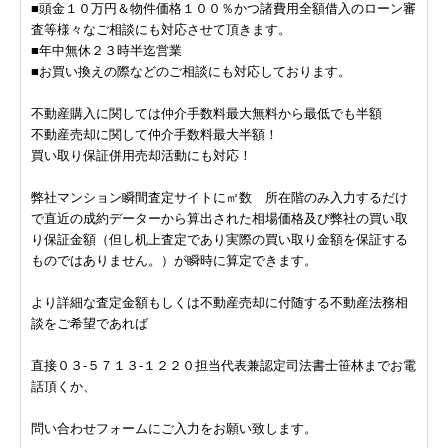
■頭金１０万円＆物件価格１００％かつ諸費用全額借入のローン審
査等様々なご相談にも対応させて頂きます。
■年中無休２３時半迄営業
■お買い換えの際などのご相談にも対応しております。
不動産購入に関しては仲介手数料最大無料から最低でも半額
不動産売却に関して仲介手数料最大半額！
買い取り保証併用売却活動にも対応！
弊社マンション瞬間査定サイトに㎡数 所在階のみ入力するだけ
で直近の成約データーから算出された相場価格及び弊社の買い取
り保証金額（但し机上査定であり実際の買い取り金額を保証する
ものではありません。）が瞬時に算定できます。
より詳細な査定金額もしくは不動産売却に付随する不動産法務相
談をご希望であれば
直接０３-５７１３-１２２０担当代表兼認定司法書士笹林までお電
話頂くか、
問い合わせフォームにご入力をお願い致します。