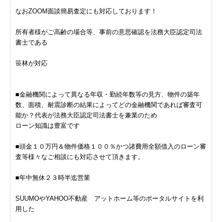
なおZOOM面談簡易査定にも対応しております！
所有者様がご高齢の場合等、事前の意思確認を法務大臣認定司法
書士である
笹林が対応
■金融機関によって異なる年収・勤続年数等の見方、物件の築年
数、面積、耐震診断の結果によってどの金融機関であれば審査可
能か？代表が法務大臣認定司法書士を兼業のため
ローン知識は豊富です
■頭金１０万円＆物件価格１００％かつ諸費用全額借入のローン審
査等様々なご相談にも対応させて頂きます。
■年中無休２３時半迄営業
SUUMOやYAHOO不動産 アットホーム等のポータルサイトを利
用した