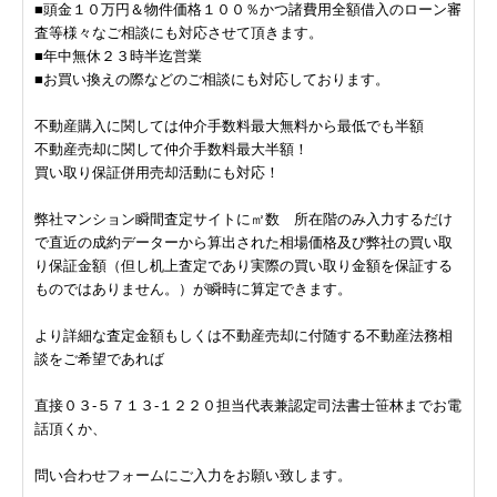
■頭金１０万円＆物件価格１００％かつ諸費用全額借入のローン審
査等様々なご相談にも対応させて頂きます。
■年中無休２３時半迄営業
■お買い換えの際などのご相談にも対応しております。
不動産購入に関しては仲介手数料最大無料から最低でも半額
不動産売却に関して仲介手数料最大半額！
買い取り保証併用売却活動にも対応！
弊社マンション瞬間査定サイトに㎡数 所在階のみ入力するだけ
で直近の成約データーから算出された相場価格及び弊社の買い取
り保証金額（但し机上査定であり実際の買い取り金額を保証する
ものではありません。）が瞬時に算定できます。
より詳細な査定金額もしくは不動産売却に付随する不動産法務相
談をご希望であれば
直接０３-５７１３-１２２０担当代表兼認定司法書士笹林までお電
話頂くか、
問い合わせフォームにご入力をお願い致します。