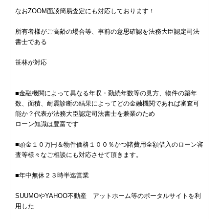
なおZOOM面談簡易査定にも対応しております！
所有者様がご高齢の場合等、事前の意思確認を法務大臣認定司法
書士である
笹林が対応
■金融機関によって異なる年収・勤続年数等の見方、物件の築年
数、面積、耐震診断の結果によってどの金融機関であれば審査可
能か？代表が法務大臣認定司法書士を兼業のため
ローン知識は豊富です
■頭金１０万円＆物件価格１００％かつ諸費用全額借入のローン審
査等様々なご相談にも対応させて頂きます。
■年中無休２３時半迄営業
SUUMOやYAHOO不動産 アットホーム等のポータルサイトを利
用した