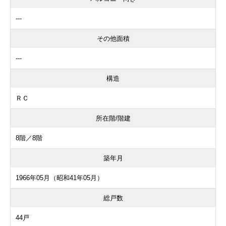
---
その他面積
---
構造
ＲＣ
所在階/階建
8階／8階
築年月
1966年05月（昭和41年05月）
総戸数
44戸