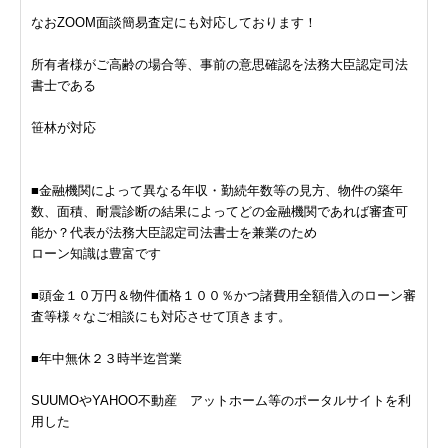
なおZOOM面談簡易査定にも対応しております！
所有者様がご高齢の場合等、事前の意思確認を法務大臣認定司法
書士である
笹林が対応
■金融機関によって異なる年収・勤続年数等の見方、物件の築年
数、面積、耐震診断の結果によってどの金融機関であれば審査可
能か？代表が法務大臣認定司法書士を兼業のため
ローン知識は豊富です
■頭金１０万円＆物件価格１００％かつ諸費用全額借入のローン審
査等様々なご相談にも対応させて頂きます。
■年中無休２３時半迄営業
SUUMOやYAHOO不動産 アットホーム等のポータルサイトを利
用した