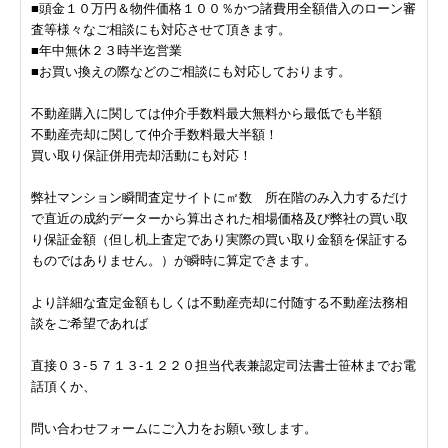
■頭金１０万円＆物件価格１００％かつ諸費用全額借入のローン審
査等様々なご相談にも対応させて頂きます。
■年中無休２３時半迄営業
■お買い換えの際などのご相談にも対応しております。
不動産購入に関しては仲介手数料最大無料から最低でも半額
不動産売却に関して仲介手数料最大半額！
買い取り保証併用売却活動にも対応！
弊社マンション瞬間査定サイトに㎡数 所在階のみ入力するだけ
で直近の成約データーから算出された相場価格及び弊社の買い取
り保証金額（但し机上査定であり実際の買い取り金額を保証する
ものではありません。）が瞬時に算定できます。
より詳細な査定金額もしくは不動産売却に付随する不動産法務相
談をご希望であれば
直接０３-５７１３-１２２０担当代表兼認定司法書士笹林までお電
話頂くか、
問い合わせフォームにご入力をお願い致します。