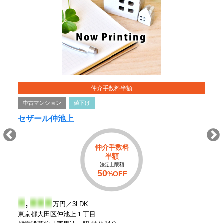
仲介手数料半額
中古マンション
値下げ
セザール仲池上
仲介手数料
半額
法定上限額
50
%OFF
-
,
-
-
-
万円／3LDK
東京都大田区仲池上１丁目