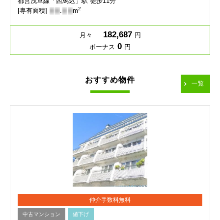
都営浅草線「西馬込」駅 徒歩11分
2
[専有面積]
-
-
.
-
-
m
182,687
月々
円
0
ボーナス
円
おすすめ物件
一覧
仲介手数料無料
中古マンション
値下げ