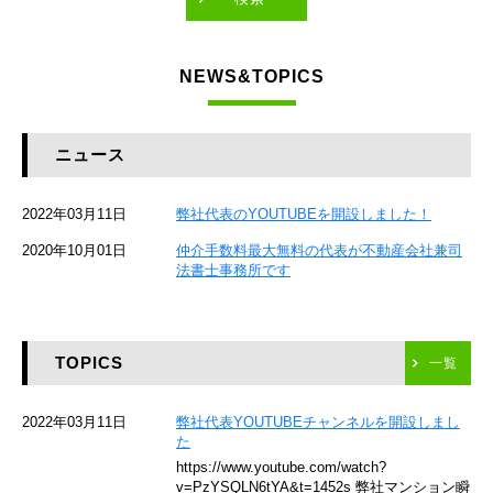
東急東横線
NEWS&TOPICS
東急大井町線
JR京葉線
ニュース
JR総武本線
2022年03月11日
弊社代表のYOUTUBEを開設しました！
京成本線
2020年10月01日
仲介手数料最大無料の代表が不動産会社兼司
JR京浜東北線
法書士事務所です
京急本線
TOPICS
東海道新幹線
一覧
京急空港線
2022年03月11日
弊社代表YOUTUBEチャンネルを開設しまし
た
ゆりかもめ
https://www.youtube.com/watch?
v=PzYSQLN6tYA&t=1452s 弊社マンション瞬