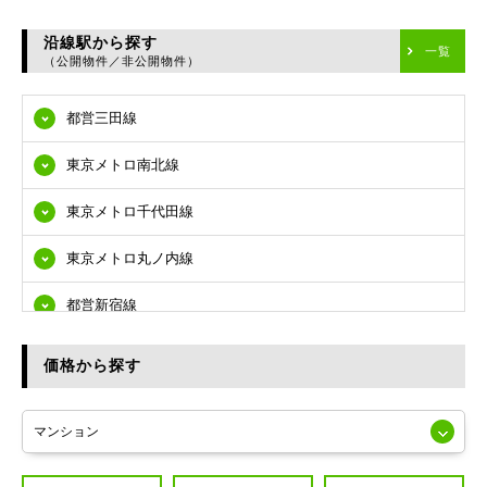
台東区
沿線駅から探す
一覧
（公開物件／非公開物件）
墨田区
都営三田線
江東区
東京メトロ南北線
品川区
東京メトロ千代田線
目黒区
東京メトロ丸ノ内線
大田区
都営新宿線
世田谷区
都営大江戸線
渋谷区
価格から探す
東急多摩川線
練馬区
JR山手線
葛飾区