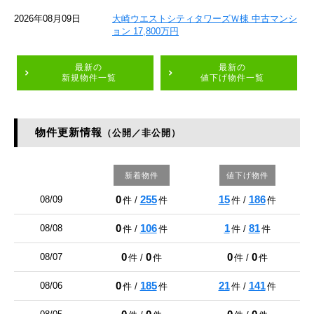
2026年08月09日
大崎ウエストシティタワーズＷ棟 中古マンシ
ョン 17,800万円
最新の
最新の
新規物件一覧
値下げ物件一覧
物件更新情報
（公開／非公開）
新着物件
値下げ物件
0
255
15
186
08/09
件 /
件
件 /
件
0
106
1
81
08/08
件 /
件
件 /
件
0
0
0
0
08/07
件 /
件
件 /
件
0
185
21
141
08/06
件 /
件
件 /
件