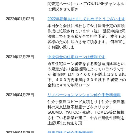
東京メトロ東西線
間査定ページについてYOUTUBEチャンネル
で解説させて頂き
京王井の頭線
2022年01月02日
2022年新年あけましておめでとうございます
本日から会社に出社して今月決済予定の書類
JR湘南新宿ライン
作成に忙殺されています（泣） 登記申請は司
法書士でもある私が全て担当予定。 本年もお
JR横須賀線
客様のために尽力させて頂きます。 何卒宜し
くお願い致しま
京王京王線
2021年12月25日
中央労金の住宅ローンは便利です
通常住宅ローン審査をする際は返済比率とい
東急目黒線
う規定があり金融機関によってバラバラです
が 都市銀行は年収４００万円以上は３５％以
下、４００万円未満は３０％以下で 審査上の
東京臨海高速鉄道
金利は４％で年間ローン
東急世田谷線
2021年04月25日
リノベーションマンション仲介手数料無料
仲介手数料スピード見積もり｜仲介手数料無
東京モノレール
料の東京法務不動産ナビをクリック！
SUUMO、YAHOO不動産、HOMES等に掲載
されている新築戸建て、中古戸建物件情報を
西武池袋線
上記URLにお送り頂
JR南武線
2021年04月25日
新築戸建て仲介手数料無料