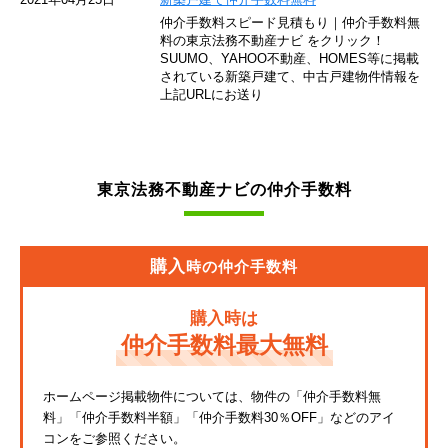
仲介手数料スピード見積もり｜仲介手数料無
東急池上線
料の東京法務不動産ナビ をクリック！
SUUMO、YAHOO不動産、HOMES等に掲載
されている新築戸建て、中古戸建物件情報を
西武新宿線
上記URLにお送り
東武伊勢崎線
京成押上線
東京法務不動産ナビの仲介手数料
JR常磐緩行線
京急大師線
購入
時の仲介手数料
JR東海道本線
購入時は
JR埼京線
仲介手数料最大無料
東武亀戸線
ホームページ掲載物件については、物件の「仲介手数料無
料」
「仲介手数料半額」「仲介手数料30％OFF」などのアイ
東武東上線
コンをご参照ください。