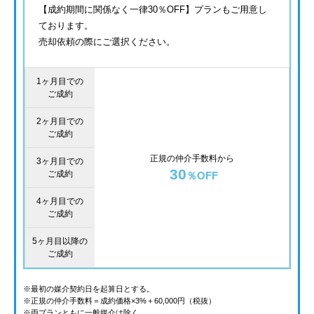
【成約期間に関係なく一律30％OFF】プランもご用意し
ております。
売却依頼の際にご選択ください。
1ヶ月目での
ご成約
2ヶ月目での
ご成約
正規の仲介手数料から
3ヶ月目での
30
ご成約
％OFF
4ヶ月目での
ご成約
5ヶ月目以降の
ご成約
※最初の媒介契約日を起算日とする。
※正規の仲介手数料＝成約価格×3%＋60,000円（税抜）
※両プランともに一般媒介は除く