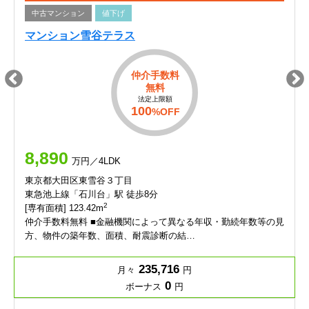
中古マンション
値下げ
マンション雪谷テラス
仲介手数料
無料
法定上限額
100
%OFF
8,890
万円／4LDK
東京都大田区東雪谷３丁目
東急池上線「石川台」駅 徒歩8分
2
[専有面積] 123.42m
仲介手数料無料 ■金融機関によって異なる年収・勤続年数等の見
方、物件の築年数、面積、耐震診断の結…
235,716
月々
円
0
ボーナス
円