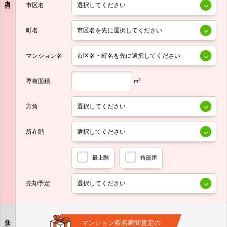
市区名
町名
マンション名
専有面積
2
m
方角
所在階
最上階
角部屋
売却予定
任意
マンション匿名瞬間査定の