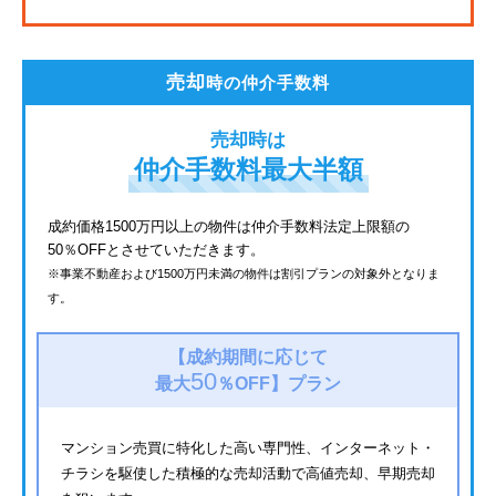
JR鶴見線
都電荒川線
売却
時の仲介手数料
西武有楽町線
売却時は
北総鉄道
仲介手数料最大半額
JR常磐線
成約価格1500万円以上の物件は仲介手数料法定上限額の
50％OFFとさせていただきます。
京成金町線
※事業不動産および1500万円未満の物件は割引プランの対象外となりま
す。
上越新幹線
西武豊島線
【成約期間に応じて
50
最大
％OFF】
プラン
マンション売買に特化した高い専門性、インターネット・
チラシを駆使した積極的な売却活動で高値売却、早期売却