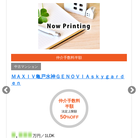
仲介手数料半額
中古マンション
ＭＡＸＩＶ亀戸水神ＧＥＮＯＶＩＡｓｋｙｇａｒｄ
ｅｎ
仲介手数料
半額
法定上限額
50
%OFF
-
,
-
-
-
万円／1LDK