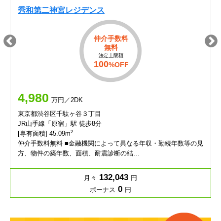
秀和第二神宮レジデンス
仲介手数料
無料
法定上限額
100
%OFF
4,980
万円／2DK
東京都渋谷区千駄ヶ谷３丁目
JR山手線「原宿」駅 徒歩8分
2
[専有面積] 45.09m
仲介手数料無料 ■金融機関によって異なる年収・勤続年数等の見
方、物件の築年数、面積、耐震診断の結…
132,043
月々
円
0
ボーナス
円