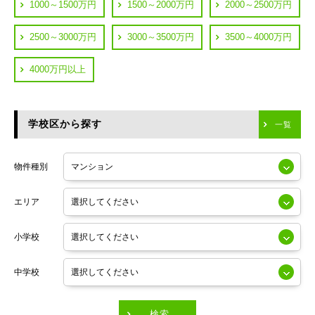
都営浅草線
1000～1500万円
1500～2000万円
2000～2500万円
横浜市鶴見区
JR中央線
2500～3000万円
3000～3500万円
3500～4000万円
横浜市神奈川区
JR中央・総武線
4000万円以上
川崎市川崎区
つくばエクスプレス
川崎市幸区
学校区から探す
東京メトロ日比谷線
一覧
川崎市中原区
小田急線
川崎市高津区
物件種別
東京メトロ半蔵門線
エリア
東京メトロ副都心線
小学校
東京メトロ銀座線
中学校
東京メトロ有楽町線
東急田園都市線
検索