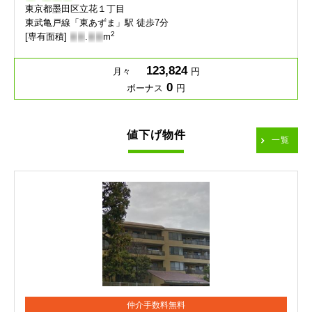
東京都墨田区立花１丁目
東武亀戸線「東あずま」駅 徒歩7分
2
[専有面積]
-
-
.
-
-
m
123,824
月々
円
0
ボーナス
円
値下げ物件
一覧
仲介手数料無料