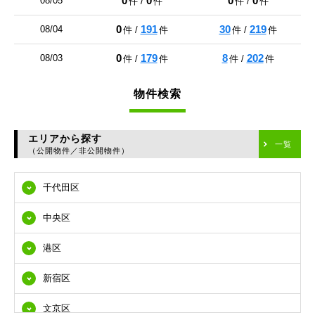
0
0
0
0
08/05
件 /
件
件 /
件
0
191
30
219
08/04
件 /
件
件 /
件
0
179
8
202
08/03
件 /
件
件 /
件
物件検索
エリアから探す
一覧
（公開物件／非公開物件）
千代田区
中央区
港区
新宿区
文京区