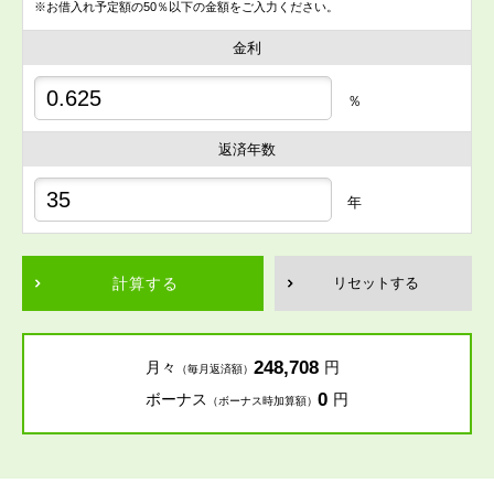
※お借入れ予定額の50％以下の金額をご入力ください。
金利
％
返済年数
年
計算する
リセットする
248,708
月々
円
（毎月返済額）
0
ボーナス
円
（ボーナス時加算額）