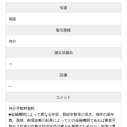
引渡
相談
取引態様
仲介
国土法届出
---
設備
---
コメント
仲介手数料無料
■金融機関によって異なる年収・勤続年数等の見方、物件の築年
数、面積、耐震診断の結果によってどの金融機関であれば審査可
能か？代表が法務大臣認定司法書士を兼業のためローン知識は豊