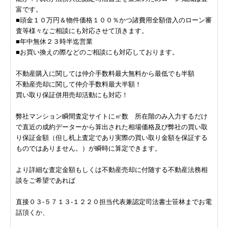
富です。
■頭金１０万円＆物件価格１００％かつ諸費用全額借入のローン審
査等様々なご相談にも対応させて頂きます。
■年中無休２３時半迄営業
■お買い換えの際などのご相談にも対応しております。
不動産購入に関しては仲介手数料最大無料から最低でも半額
不動産売却に関して仲介手数料最大半額！
買い取り保証併用売却活動にも対応！
弊社マンション瞬間査定サイトに㎡数 所在階のみ入力するだけ
で直近の成約データーから算出された相場価格及び弊社の買い取
り保証金額（但し机上査定であり実際の買い取り金額を保証する
ものではありません。）が瞬時に算定できます。
より詳細な査定金額もしくは不動産売却に付随する不動産法務相
談をご希望であれば
直接０３-５７１３-１２２０担当代表兼認定司法書士笹林までお電
話頂くか、