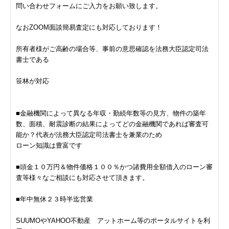
問い合わせフォームにご入力をお願い致します。
なおZOOM面談簡易査定にも対応しております！
所有者様がご高齢の場合等、事前の意思確認を法務大臣認定司法
書士である
笹林が対応
■金融機関によって異なる年収・勤続年数等の見方、物件の築年
数、面積、耐震診断の結果によってどの金融機関であれば審査可
能か？代表が法務大臣認定司法書士を兼業のため
ローン知識は豊富です
■頭金１０万円＆物件価格１００％かつ諸費用全額借入のローン審
査等様々なご相談にも対応させて頂きます。
■年中無休２３時半迄営業
SUUMOやYAHOO不動産 アットホーム等のポータルサイトを利