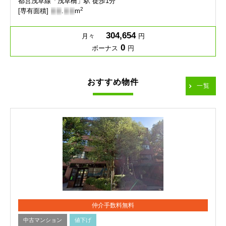
都営浅草線「浅草橋」駅 徒歩1分
2
[専有面積]
-
-
.
-
-
m
304,654
月々
円
0
ボーナス
円
おすすめ物件
一覧
仲介手数料無料
中古マンション
値下げ