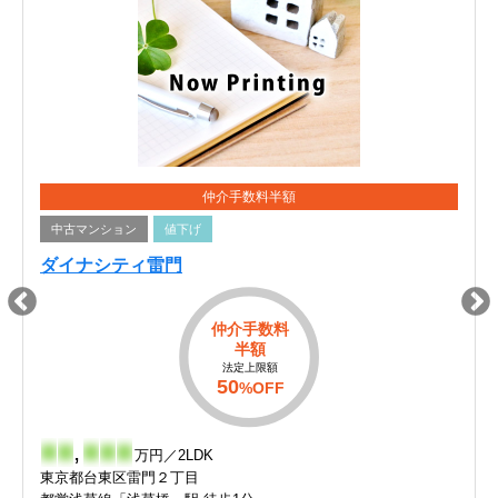
仲介手数料半額
中古マンション
値下げ
ダイナシティ雷門
仲介手数料
半額
法定上限額
50
%OFF
-
-
,
-
-
-
万円／2LDK
東京都台東区雷門２丁目