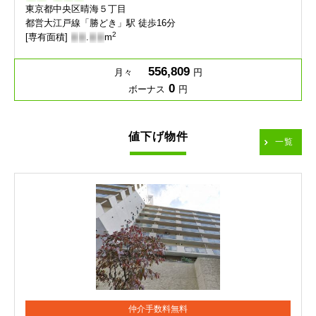
東京都中央区晴海５丁目
都営大江戸線「勝どき」駅 徒歩16分
2
[専有面積]
-
-
.
-
-
m
556,809
月々
円
0
ボーナス
円
値下げ物件
一覧
仲介手数料無料