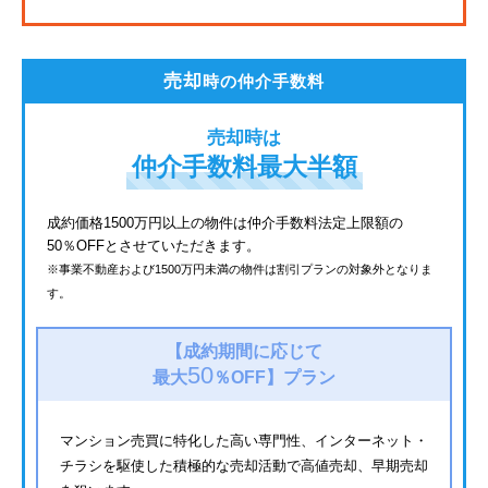
JR鶴見線
都電荒川線
売却
時の仲介手数料
西武有楽町線
売却時は
北総鉄道
仲介手数料最大半額
JR常磐線
成約価格1500万円以上の物件は仲介手数料法定上限額の
50％OFFとさせていただきます。
京成金町線
※事業不動産および1500万円未満の物件は割引プランの対象外となりま
す。
西武豊島線
上越新幹線
【成約期間に応じて
50
最大
％OFF】
プラン
マンション売買に特化した高い専門性、インターネット・
チラシを駆使した積極的な売却活動で高値売却、早期売却