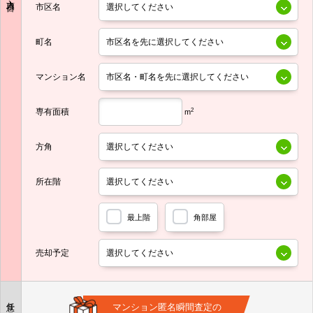
市区名
町名
マンション名
専有面積
2
m
方角
所在階
最上階
角部屋
売却予定
任意
マンション匿名瞬間査定の