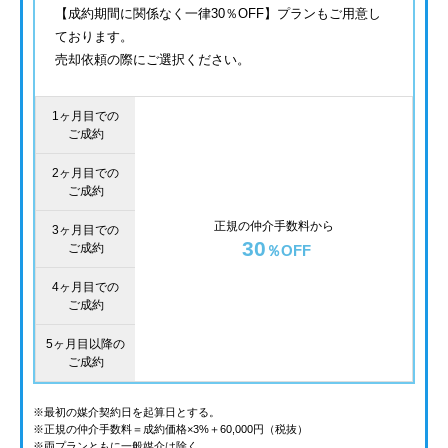
【成約期間に関係なく一律30％OFF】プランもご用意し
ております。
売却依頼の際にご選択ください。
1ヶ月目での
ご成約
2ヶ月目での
ご成約
正規の仲介手数料から
3ヶ月目での
30
ご成約
％OFF
4ヶ月目での
ご成約
5ヶ月目以降の
ご成約
※最初の媒介契約日を起算日とする。
※正規の仲介手数料＝成約価格×3%＋60,000円（税抜）
※両プランともに一般媒介は除く