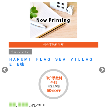
仲介手数料半額
中古マンション
ＨＡＲＵＭＩ ＦＬＡＧ ＳＥＡ ＶＩＬＬＡＧ
Ｅ Ｅ棟
仲介手数料
半額
法定上限額
50
%OFF
-
-
,
-
-
-
万円／3LDK