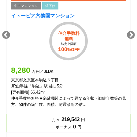
中古マンション
値下げ
イトーピア六義園マンション
仲介手数料
無料
法定上限額
100
%OFF
8,280
万円／3LDK
東京都文京区本駒込６丁目
JR山手線「駒込」駅 徒歩5分
2
[専有面積] 66.42m
仲介手数料無料 ■金融機関によって異なる年収・勤続年数等の見
方、物件の築年数、面積、耐震診断の結…
219,542
月々
円
0
ボーナス
円