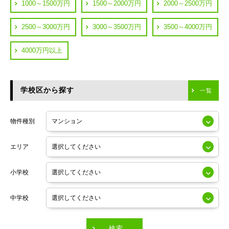
都営浅草線
1000～1500万円
1500～2000万円
2000～2500万円
横浜市鶴見区
JR中央線
2500～3000万円
3000～3500万円
3500～4000万円
横浜市神奈川区
JR中央・総武線
4000万円以上
川崎市川崎区
つくばエクスプレス
川崎市幸区
学校区から探す
東京メトロ日比谷線
一覧
川崎市中原区
小田急線
川崎市高津区
物件種別
東京メトロ半蔵門線
エリア
東京メトロ副都心線
小学校
東京メトロ銀座線
中学校
東京メトロ有楽町線
東急田園都市線
検索