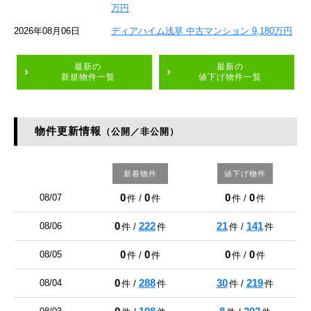
万円
2026年08月06日
ディアハイム浅草 中古マンション 9,180万円
最新の
最新の
新規物件一覧
値下げ物件一覧
物件更新情報
（公開／非公開）
新着物件
値下げ物件
0
0
0
0
08/07
件 /
件
件 /
件
0
222
21
141
08/06
件 /
件
件 /
件
0
0
0
0
08/05
件 /
件
件 /
件
0
288
30
219
08/04
件 /
件
件 /
件