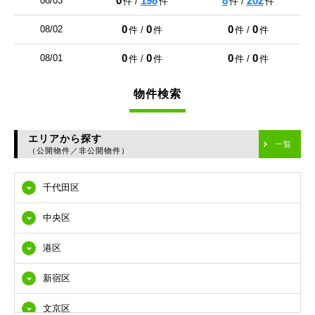
0
198
8
202
08/03
件 /
件
件 /
件
0
0
0
0
08/02
件 /
件
件 /
件
0
0
0
0
08/01
件 /
件
件 /
件
物件検索
エリアから探す
一覧
（公開物件／非公開物件）
千代田区
中央区
港区
新宿区
文京区