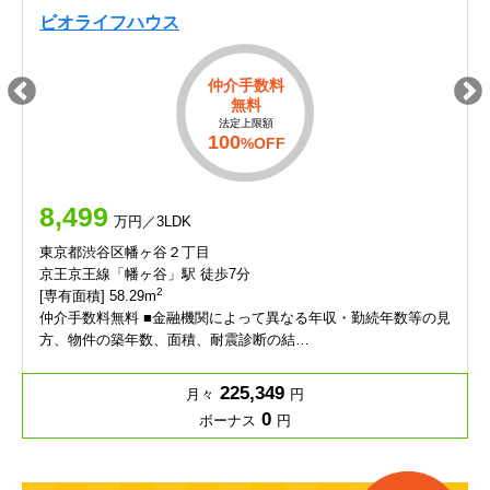
ビオライフハウス
仲介手数料
無料
法定上限額
100
%OFF
8,499
万円／3LDK
東京都渋谷区幡ヶ谷２丁目
京王京王線「幡ヶ谷」駅 徒歩7分
2
[専有面積] 58.29m
仲介手数料無料 ■金融機関によって異なる年収・勤続年数等の見
方、物件の築年数、面積、耐震診断の結…
225,349
月々
円
0
ボーナス
円