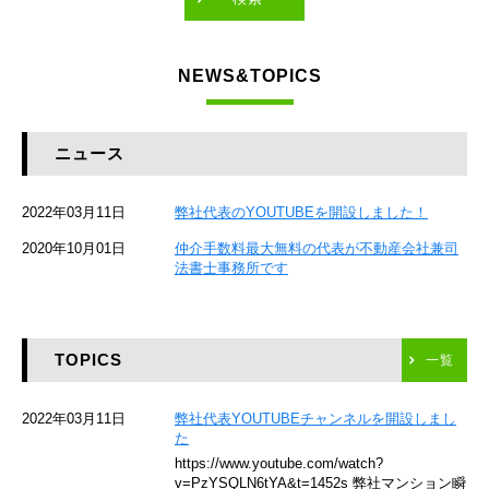
東急東横線
NEWS&TOPICS
東急大井町線
JR京葉線
ニュース
JR総武本線
2022年03月11日
弊社代表のYOUTUBEを開設しました！
京成本線
2020年10月01日
仲介手数料最大無料の代表が不動産会社兼司
JR京浜東北線
法書士事務所です
京急本線
TOPICS
東海道新幹線
一覧
京急空港線
2022年03月11日
弊社代表YOUTUBEチャンネルを開設しまし
た
ゆりかもめ
https://www.youtube.com/watch?
v=PzYSQLN6tYA&t=1452s 弊社マンション瞬