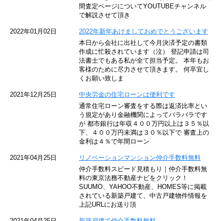
東京メトロ東西線
間査定ページについてYOUTUBEチャンネル
で解説させて頂き
京王井の頭線
2022年01月02日
2022年新年あけましておめでとうございます
本日から会社に出社して今月決済予定の書類
JR湘南新宿ライン
作成に忙殺されています（泣） 登記申請は司
法書士でもある私が全て担当予定。 本年もお
JR横須賀線
客様のために尽力させて頂きます。 何卒宜し
くお願い致しま
京王京王線
2021年12月25日
中央労金の住宅ローンは便利です
通常住宅ローン審査をする際は返済比率とい
東急目黒線
う規定があり金融機関によってバラバラです
が 都市銀行は年収４００万円以上は３５％以
下、４００万円未満は３０％以下で 審査上の
東京臨海高速鉄道
金利は４％で年間ローン
東急世田谷線
2021年04月25日
リノベーションマンション仲介手数料無料
仲介手数料スピード見積もり｜仲介手数料無
東京モノレール
料の東京法務不動産ナビをクリック！
SUUMO、YAHOO不動産、HOMES等に掲載
されている新築戸建て、中古戸建物件情報を
西武池袋線
上記URLにお送り頂
JR南武線
2021年04月25日
新築戸建て仲介手数料無料