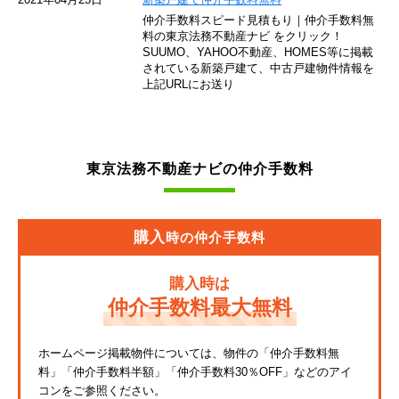
仲介手数料スピード見積もり｜仲介手数料無
東急池上線
料の東京法務不動産ナビ をクリック！
SUUMO、YAHOO不動産、HOMES等に掲載
されている新築戸建て、中古戸建物件情報を
西武新宿線
上記URLにお送り
東武伊勢崎線
京成押上線
東京法務不動産ナビの仲介手数料
JR常磐緩行線
京急大師線
購入
時の仲介手数料
JR東海道本線
購入時は
JR埼京線
仲介手数料最大無料
東武亀戸線
ホームページ掲載物件については、物件の「仲介手数料無
料」
「仲介手数料半額」「仲介手数料30％OFF」などのアイ
東武東上線
コンをご参照ください。