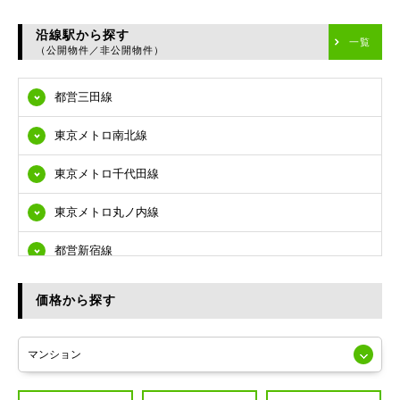
台東区
沿線駅から探す
一覧
（公開物件／非公開物件）
墨田区
都営三田線
江東区
東京メトロ南北線
品川区
東京メトロ千代田線
目黒区
東京メトロ丸ノ内線
大田区
都営新宿線
世田谷区
都営大江戸線
渋谷区
価格から探す
東急多摩川線
練馬区
JR山手線
葛飾区