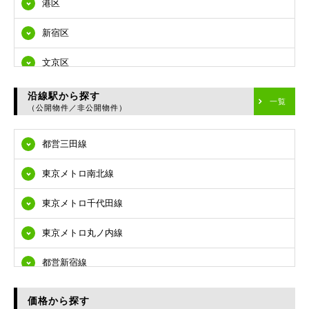
港区
新宿区
文京区
台東区
沿線駅から探す
一覧
（公開物件／非公開物件）
墨田区
都営三田線
江東区
東京メトロ南北線
品川区
東京メトロ千代田線
目黒区
東京メトロ丸ノ内線
大田区
都営新宿線
世田谷区
都営大江戸線
渋谷区
価格から探す