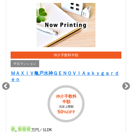
仲介手数料半額
中古マンション
ＭＡＸＩＶ亀戸水神ＧＥＮＯＶＩＡｓｋｙｇａｒｄ
ｅｎ
仲介手数料
半額
法定上限額
50
%OFF
-
,
-
-
-
万円／1LDK