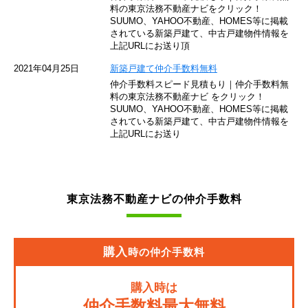
東京モノレール
料の東京法務不動産ナビをクリック！
SUUMO、YAHOO不動産、HOMES等に掲載
されている新築戸建て、中古戸建物件情報を
西武池袋線
上記URLにお送り頂
JR南武線
2021年04月25日
新築戸建て仲介手数料無料
仲介手数料スピード見積もり｜仲介手数料無
東急池上線
料の東京法務不動産ナビ をクリック！
SUUMO、YAHOO不動産、HOMES等に掲載
されている新築戸建て、中古戸建物件情報を
西武新宿線
上記URLにお送り
東武伊勢崎線
京成押上線
東京法務不動産ナビの仲介手数料
JR常磐緩行線
京急大師線
購入
時の仲介手数料
JR東海道本線
購入時は
JR埼京線
仲介手数料最大無料