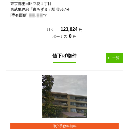
東京都墨田区立花１丁目
東武亀戸線「東あずま」駅 徒歩7分
2
[専有面積]
-
-
.
-
-
m
123,824
月々
円
0
ボーナス
円
値下げ物件
一覧
仲介手数料無料