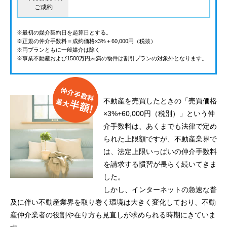
ご成約
※最初の媒介契約日を起算日とする。
※正規の仲介手数料＝成約価格×3%＋60,000円（税抜）
※両プランともに一般媒介は除く
※事業不動産および1500万円未満の物件は割引プランの対象外となります。
不動産を売買したときの「売買価格
×3%+60,000円（税別）」という仲
介手数料は、あくまでも法律で定め
られた上限額ですが、不動産業界で
は、法定上限いっぱいの仲介手数料
を請求する慣習が長らく続いてきま
した。
しかし、インターネットの急速な普
及に伴い不動産業界を取り巻く環境は大きく変化しており、不動
産仲介業者の役割や在り方も見直しが求められる時期にきていま