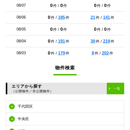
0
0
0
0
08/07
件 /
件
件 /
件
0
185
21
141
08/06
件 /
件
件 /
件
0
0
0
0
08/05
件 /
件
件 /
件
0
191
30
219
08/04
件 /
件
件 /
件
0
179
8
202
08/03
件 /
件
件 /
件
物件検索
エリアから探す
一覧
（公開物件／非公開物件）
千代田区
中央区