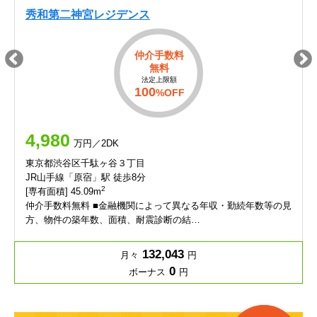
秀和第二神宮レジデンス
仲介手数料
無料
法定上限額
100
%OFF
4,980
万円／2DK
東京都渋谷区千駄ヶ谷３丁目
JR山手線「原宿」駅 徒歩8分
2
[専有面積] 45.09m
仲介手数料無料 ■金融機関によって異なる年収・勤続年数等の見
方、物件の築年数、面積、耐震診断の結…
132,043
月々
円
0
ボーナス
円