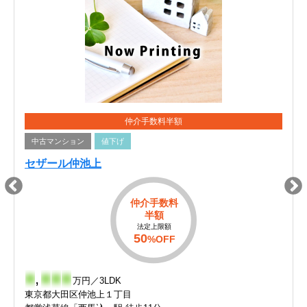
仲介手数料半額
中古マンション
値下げ
セザール仲池上
仲介手数料
半額
法定上限額
50
%OFF
-
,
-
-
-
万円／3LDK
東京都大田区仲池上１丁目