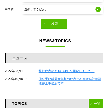
東京メトロ銀座線
中学校
東京メトロ有楽町線
東急田園都市線
検索
東急東横線
NEWS&TOPICS
東急大井町線
JR京葉線
ニュース
JR総武本線
2022年03月11日
弊社代表のYOUTUBEを開設しました！
京成本線
2020年10月01日
仲介手数料最大無料の代表が不動産会社兼司
JR京浜東北線
法書士事務所です
京急本線
TOPICS
東海道新幹線
一覧