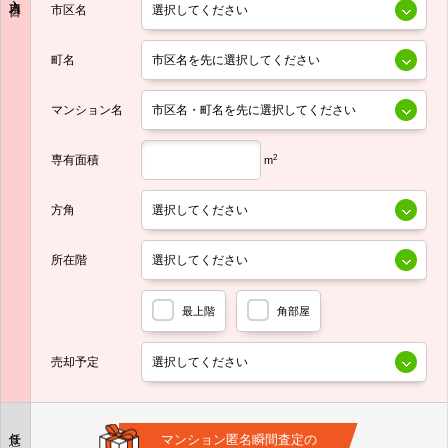
市区名
町名
マンション名
専有面積
2
m
方角
所在階
最上階
角部屋
売却予定
任意
マンション匿名瞬間査定の