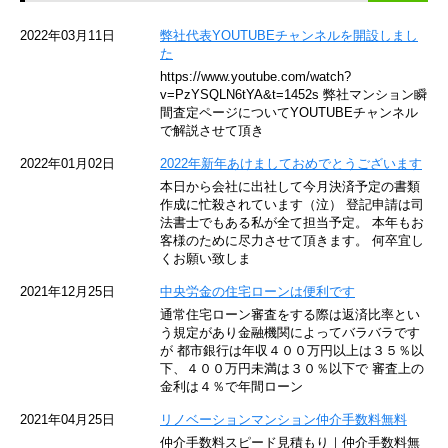
京急空港線
2022年03月11日
弊社代表YOUTUBEチャンネルを開設しまし
た
ゆりかもめ
https://www.youtube.com/watch?
v=PzYSQLN6tYA&t=1452s 弊社マンション瞬
東京メトロ東西線
間査定ページについてYOUTUBEチャンネル
で解説させて頂き
京王井の頭線
2022年01月02日
2022年新年あけましておめでとうございます
本日から会社に出社して今月決済予定の書類
JR湘南新宿ライン
作成に忙殺されています（泣） 登記申請は司
法書士でもある私が全て担当予定。 本年もお
JR横須賀線
客様のために尽力させて頂きます。 何卒宜し
くお願い致しま
京王京王線
2021年12月25日
中央労金の住宅ローンは便利です
通常住宅ローン審査をする際は返済比率とい
東急目黒線
う規定があり金融機関によってバラバラです
が 都市銀行は年収４００万円以上は３５％以
下、４００万円未満は３０％以下で 審査上の
東京臨海高速鉄道
金利は４％で年間ローン
東急世田谷線
2021年04月25日
リノベーションマンション仲介手数料無料
仲介手数料スピード見積もり｜仲介手数料無