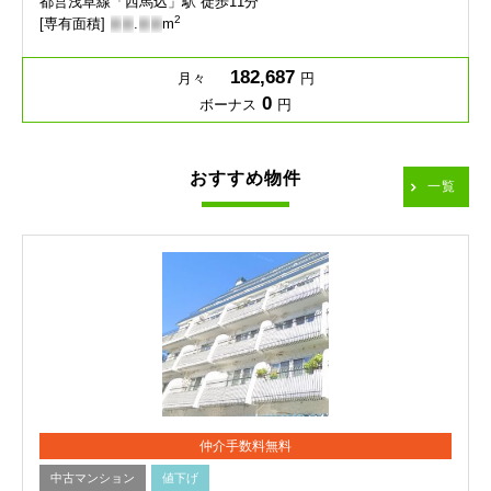
都営浅草線「西馬込」駅 徒歩11分
2
[専有面積]
-
-
.
-
-
m
182,687
月々
円
0
ボーナス
円
おすすめ物件
一覧
仲介手数料無料
中古マンション
値下げ