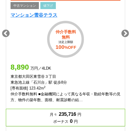
中古マンション
値下げ
マンション雪谷テラス
仲介手数料
無料
法定上限額
100
%OFF
8,890
万円／4LDK
東京都大田区東雪谷３丁目
東急池上線「石川台」駅 徒歩8分
2
[専有面積] 123.42m
仲介手数料無料 ■金融機関によって異なる年収・勤続年数等の見
方、物件の築年数、面積、耐震診断の結…
235,716
月々
円
0
ボーナス
円