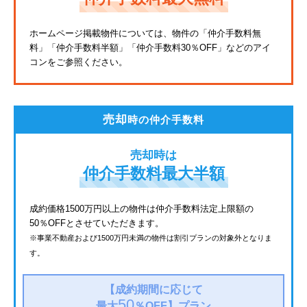
東武亀戸線
ホームページ掲載物件については、物件の「仲介手数料無
料」
「仲介手数料半額」「仲介手数料30％OFF」などのアイ
東武東上線
コンをご参照ください。
JR鶴見線
都電荒川線
売却
時の仲介手数料
西武有楽町線
売却時は
北総鉄道
仲介手数料最大半額
JR常磐線
成約価格1500万円以上の物件は仲介手数料法定上限額の
50％OFFとさせていただきます。
京成金町線
※事業不動産および1500万円未満の物件は割引プランの対象外となりま
す。
上越新幹線
西武豊島線
【成約期間に応じて
50
最大
％OFF】
プラン