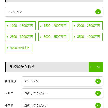
東急多摩川線
練馬区
JR山手線
葛飾区
都営浅草線
1000～1500万円
1500～2000万円
2000～2500万円
横浜市鶴見区
JR中央線
2500～3000万円
3000～3500万円
3500～4000万円
横浜市神奈川区
JR中央・総武線
4000万円以上
川崎市川崎区
つくばエクスプレス
川崎市幸区
学校区から探す
東京メトロ日比谷線
一覧
川崎市中原区
小田急線
川崎市高津区
物件種別
東京メトロ半蔵門線
エリア
東京メトロ副都心線
小学校