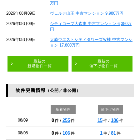
万円
2026年08月09日
ヴェルデ山王 中古マンション 9,980万円
2026年08月09日
シティコープ大森東 中古マンション 6,380万
円
2026年08月09日
大崎ウエストシティタワーズＷ棟 中古マンシ
ョン 17,800万円
最新の
最新の
新規物件一覧
値下げ物件一覧
物件更新情報
（公開／非公開）
新着物件
値下げ物件
0
255
15
186
08/09
件 /
件
件 /
件
0
106
1
81
08/08
件 /
件
件 /
件