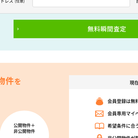
アドレス
(任意)
無料瞬間査定
物件
を
現
会員登録は無
会員専用マイ
公開物件＋
希望条件に合
非公開物件