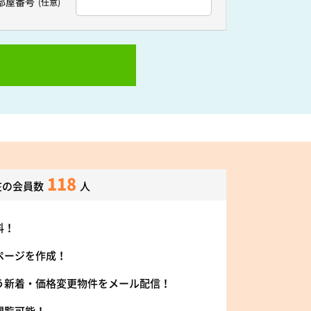
部屋番号
(任意)
118
在の会員数
人
料！
ページを作成！
う新着・価格変更物件をメール配信！