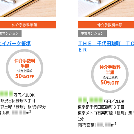
仲介手数料半額
仲介手数料半額
古マンション
中古マンション
ェイパーク笹塚
ＴＨＥ 千代田麹町 Ｔ
ＥＲ
仲介手数料
半額
仲介手数料
法定上限額
半額
50
%OFF
法定上限額
50
%OFF
-
-
-
万円／1LDK
-
-
,
-
-
-
京都渋谷区笹塚３丁目
万円／2LDK
京王線「笹塚」駅 徒歩8分
東京都千代田区麹町３丁目
2
有面積]
-
-
.
-
-
m
東京メトロ有楽町線「麹町」駅 
1分
2
[専有面積]
-
-
.
-
-
m