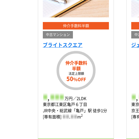
仲介手数料半額
中古マンション
中
ブライトスクエア
ジ
仲介手数料
半額
法定上限額
50
%OFF
-
,
-
-
-
-
,
万円／2LDK
東京都江東区亀戸６丁目
東
JR中央・総武線「亀戸」駅 徒歩1分
京王
2
[専有面積]
-
-
.
-
-
m
[専