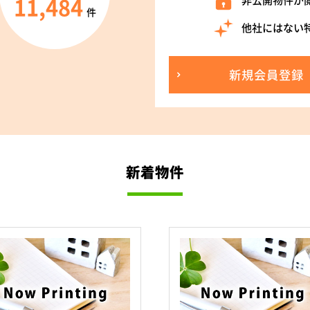
11,484
非公開物件が
件
他社にはない
新規会員登録
新着物件