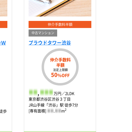
仲介手数料半額
中古マンション
ＯＷ
プラウドタワー渋谷
仲介手数料
半額
法定上限額
50
%OFF
-
-
,
-
-
-
万円／2LDK
東京都渋谷区渋谷３丁目
JR山手線「渋谷」駅 徒歩7分
2
[専有面積]
-
-
.
-
-
m
徒歩