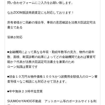
問い合わせフォームにご入力をお願い致します。
なおZOOM面談簡易査定にも対応しております！
所有者様がご高齢の場合等、事前の意思確認を法務大臣認定司法
書士である
笹林が対応
■金融機関によって異なる年収・勤続年数等の見方、物件の築年
数、面積、耐震診断の結果によってどの金融機関であれば審査可
能か？代表が法務大臣認定司法書士を兼業のため
ローン知識は豊富です
■頭金１０万円＆物件価格１００％かつ諸費用全額借入のローン審
査等様々なご相談にも対応させて頂きます。
■年中無休２３時半迄営業
SUUMOやYAHOO不動産 アットホーム等のポータルサイトを利