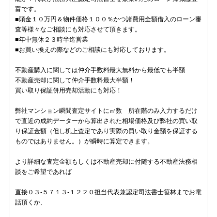
富です。
■頭金１０万円＆物件価格１００％かつ諸費用全額借入のローン審
査等様々なご相談にも対応させて頂きます。
■年中無休２３時半迄営業
■お買い換えの際などのご相談にも対応しております。
不動産購入に関しては仲介手数料最大無料から最低でも半額
不動産売却に関して仲介手数料最大半額！
買い取り保証併用売却活動にも対応！
弊社マンション瞬間査定サイトに㎡数 所在階のみ入力するだけ
で直近の成約データーから算出された相場価格及び弊社の買い取
り保証金額（但し机上査定であり実際の買い取り金額を保証する
ものではありません。）が瞬時に算定できます。
より詳細な査定金額もしくは不動産売却に付随する不動産法務相
談をご希望であれば
直接０３-５７１３-１２２０担当代表兼認定司法書士笹林までお電
話頂くか、