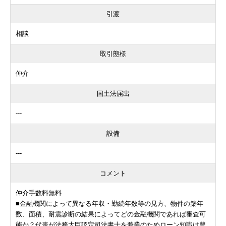
引渡
相談
取引態様
仲介
国土法届出
---
設備
---
コメント
仲介手数料無料
■金融機関によって異なる年収・勤続年数等の見方、物件の築年
数、面積、耐震診断の結果によってどの金融機関であれば審査可
能か？代表が法務大臣認定司法書士を兼業のためローン知識は豊