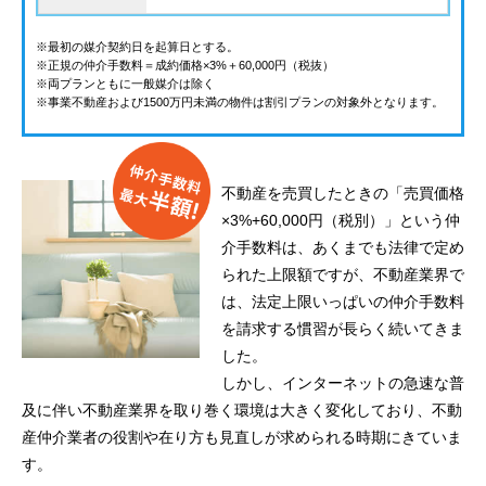
※最初の媒介契約日を起算日とする。
※正規の仲介手数料＝成約価格×3%＋60,000円（税抜）
※両プランともに一般媒介は除く
※事業不動産および1500万円未満の物件は割引プランの対象外となります。
不動産を売買したときの「売買価格
×3%+60,000円（税別）」という仲
介手数料は、あくまでも法律で定め
られた上限額ですが、不動産業界で
は、法定上限いっぱいの仲介手数料
を請求する慣習が長らく続いてきま
した。
しかし、インターネットの急速な普
及に伴い不動産業界を取り巻く環境は大きく変化しており、不動
産仲介業者の役割や在り方も見直しが求められる時期にきていま
す。