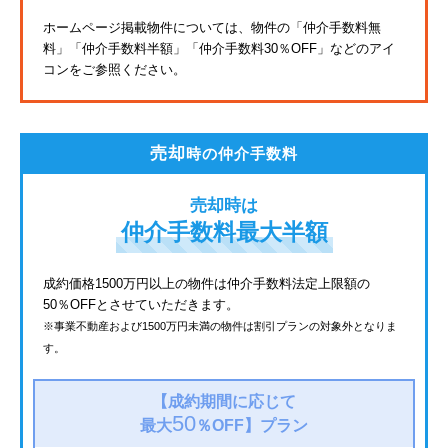
東武亀戸線
ホームページ掲載物件については、物件の「仲介手数料無
料」
「仲介手数料半額」「仲介手数料30％OFF」などのアイ
東武東上線
コンをご参照ください。
JR鶴見線
都電荒川線
売却
時の仲介手数料
西武有楽町線
売却時は
北総鉄道
仲介手数料最大半額
JR常磐線
成約価格1500万円以上の物件は仲介手数料法定上限額の
50％OFFとさせていただきます。
京成金町線
※事業不動産および1500万円未満の物件は割引プランの対象外となりま
す。
西武豊島線
上越新幹線
【成約期間に応じて
50
最大
％OFF】
プラン