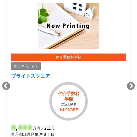
仲介手数料半額
中古マンション
ブライトスクエア
仲介手数料
半額
法定上限額
50
%OFF
-
,
-
-
-
万円／2LDK
東京都江東区亀戸６丁目