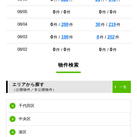
0
0
0
0
08/05
件 /
件
件 /
件
0
288
30
219
08/04
件 /
件
件 /
件
0
198
8
202
08/03
件 /
件
件 /
件
0
0
0
0
08/02
件 /
件
件 /
件
物件検索
エリアから探す
一覧
（公開物件／非公開物件）
千代田区
中央区
港区