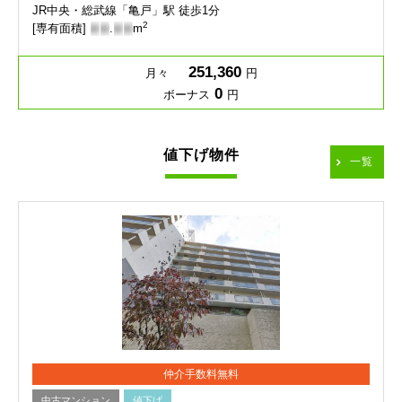
JR中央・総武線「亀戸」駅 徒歩1分
2
[専有面積]
-
-
.
-
-
m
251,360
月々
円
0
ボーナス
円
値下げ物件
一覧
仲介手数料無料
中古マンション
値下げ