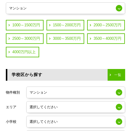
練馬区
JR山手線
葛飾区
都営浅草線
1000～1500万円
1500～2000万円
2000～2500万円
横浜市鶴見区
JR中央線
2500～3000万円
3000～3500万円
3500～4000万円
横浜市神奈川区
JR中央・総武線
4000万円以上
川崎市川崎区
つくばエクスプレス
川崎市幸区
学校区から探す
東京メトロ日比谷線
一覧
川崎市中原区
小田急線
川崎市高津区
物件種別
東京メトロ半蔵門線
エリア
東京メトロ副都心線
小学校
東京メトロ銀座線