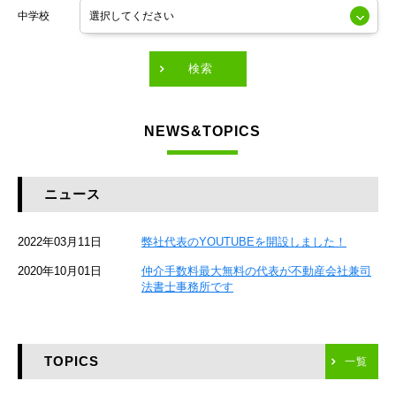
中学校
東京メトロ有楽町線
東急田園都市線
検索
東急東横線
NEWS&TOPICS
東急大井町線
JR京葉線
ニュース
JR総武本線
2022年03月11日
弊社代表のYOUTUBEを開設しました！
京成本線
2020年10月01日
仲介手数料最大無料の代表が不動産会社兼司
JR京浜東北線
法書士事務所です
京急本線
TOPICS
東海道新幹線
一覧