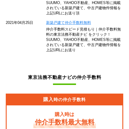
SUUMO、YAHOO不動産、HOMES等に掲載
されている新築戸建て、中古戸建物件情報を
西武池袋線
上記URLにお送り頂
JR南武線
2021年04月25日
新築戸建て仲介手数料無料
仲介手数料スピード見積もり｜仲介手数料無
東急池上線
料の東京法務不動産ナビ をクリック！
SUUMO、YAHOO不動産、HOMES等に掲載
されている新築戸建て、中古戸建物件情報を
西武新宿線
上記URLにお送り
東武伊勢崎線
京成押上線
東京法務不動産ナビの仲介手数料
JR常磐緩行線
京急大師線
購入
時の仲介手数料
JR東海道本線
購入時は
JR埼京線
仲介手数料最大無料