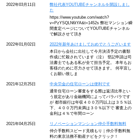
京急空港線
2022年03月11日
弊社代表YOUTUBEチャンネルを開設しまし
た
ゆりかもめ
https://www.youtube.com/watch?
v=PzYSQLN6tYA&t=1452s 弊社マンション瞬
東京メトロ東西線
間査定ページについてYOUTUBEチャンネル
で解説させて頂き
京王井の頭線
2022年01月02日
2022年新年あけましておめでとうございます
本日から会社に出社して今月決済予定の書類
JR湘南新宿ライン
作成に忙殺されています（泣） 登記申請は司
法書士でもある私が全て担当予定。 本年もお
JR横須賀線
客様のために尽力させて頂きます。 何卒宜し
くお願い致しま
京王京王線
2021年12月25日
中央労金の住宅ローンは便利です
通常住宅ローン審査をする際は返済比率とい
東急目黒線
う規定があり金融機関によってバラバラです
が 都市銀行は年収４００万円以上は３５％以
下、４００万円未満は３０％以下で 審査上の
東京臨海高速鉄道
金利は４％で年間ローン
東急世田谷線
2021年04月25日
リノベーションマンション仲介手数料無料
仲介手数料スピード見積もり｜仲介手数料無
東京モノレール
料の東京法務不動産ナビをクリック！