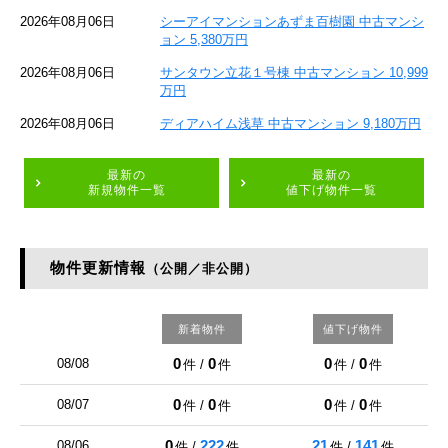
2026年08月06日
シーアイマンションあずま百樹園 中古マンシ
ョン 5,380万円
2026年08月06日
サンタウン立花１号棟 中古マンション 10,999
万円
2026年08月06日
ディアハイム浅草 中古マンション 9,180万円
最新の
最新の
新規物件一覧
値下げ物件一覧
物件更新情報
（公開／非公開）
新着物件
値下げ物件
0
0
0
0
08/08
件 /
件
件 /
件
0
0
0
0
08/07
件 /
件
件 /
件
0
222
21
141
08/06
件 /
件
件 /
件