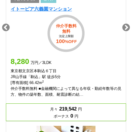
イトーピア六義園マンション
仲介手数料
無料
法定上限額
100
%OFF
8,280
万円／3LDK
東京都文京区本駒込６丁目
JR山手線「駒込」駅 徒歩5分
2
[専有面積] 66.42m
仲介手数料無料 ■金融機関によって異なる年収・勤続年数等の見
方、物件の築年数、面積、耐震診断の結…
219,542
月々
円
0
ボーナス
円