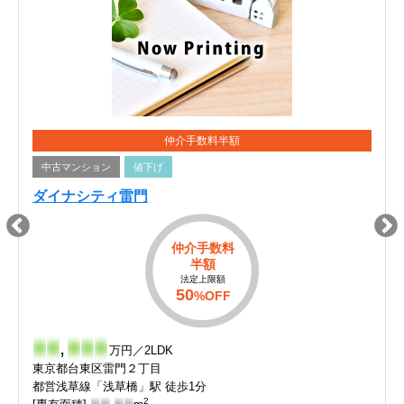
仲介手数料半額
中古マンション
値下げ
ダイナシティ雷門
仲介手数料
半額
法定上限額
50
%OFF
-
-
,
-
-
-
万円／2LDK
東京都台東区雷門２丁目
都営浅草線「浅草橋」駅 徒歩1分
2