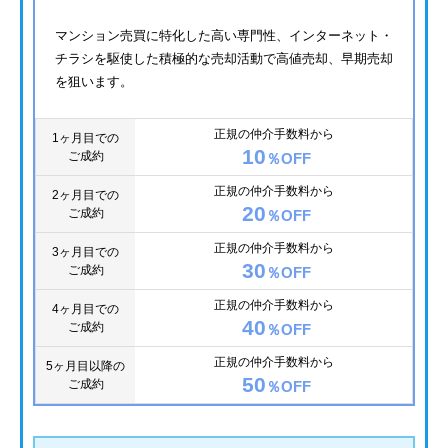
マンション売買に特化した高い専門性、インターネット・
チラシを駆使した積極的な売却活動で高値売却、早期売却
を狙います。
正規の仲介手数料から
1ヶ月目での
10
ご成約
％OFF
正規の仲介手数料から
2ヶ月目での
20
ご成約
％OFF
正規の仲介手数料から
3ヶ月目での
30
ご成約
％OFF
正規の仲介手数料から
4ヶ月目での
40
ご成約
％OFF
正規の仲介手数料から
5ヶ月目以降の
50
ご成約
％OFF