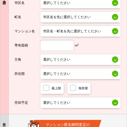
市区名
町名
マンション名
専有面積
2
m
方角
所在階
最上階
角部屋
売却予定
任意
マンション匿名瞬間査定の