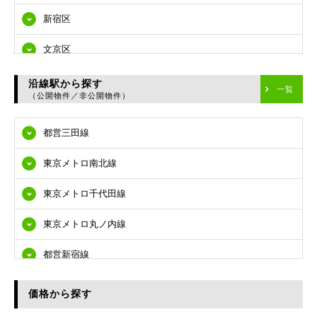
新宿区
文京区
台東区
沿線駅から探す
一覧
（公開物件／非公開物件）
墨田区
都営三田線
江東区
東京メトロ南北線
品川区
東京メトロ千代田線
目黒区
東京メトロ丸ノ内線
大田区
都営新宿線
世田谷区
都営大江戸線
渋谷区
価格から探す
東急多摩川線