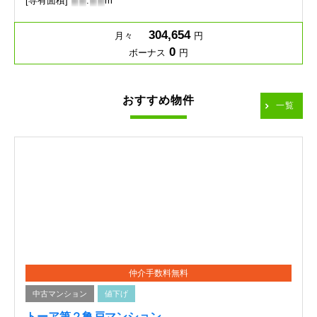
[専有面積]
-
-
.
-
-
m
304,654
月々
円
0
ボーナス
円
おすすめ物件
一覧
仲介手数料無料
中古マンション
値下げ
トーア第２亀戸マンション