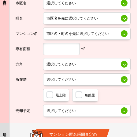
市区名
町名
マンション名
専有面積
2
m
方角
所在階
最上階
角部屋
売却予定
任意
マンション匿名瞬間査定の