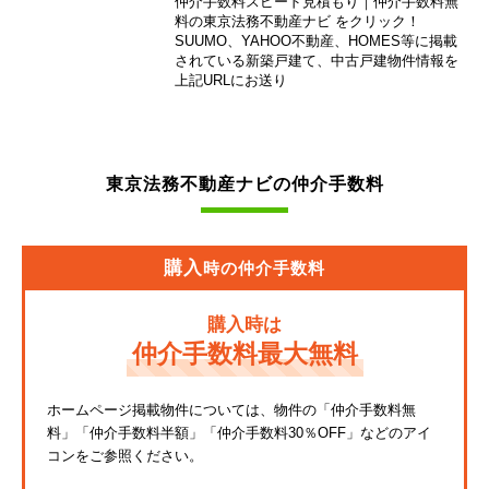
仲介手数料スピード見積もり｜仲介手数料無
東急池上線
料の東京法務不動産ナビ をクリック！
SUUMO、YAHOO不動産、HOMES等に掲載
されている新築戸建て、中古戸建物件情報を
西武新宿線
上記URLにお送り
東武伊勢崎線
京成押上線
東京法務不動産ナビの仲介手数料
JR常磐緩行線
京急大師線
購入
時の仲介手数料
JR東海道本線
購入時は
JR埼京線
仲介手数料最大無料
東武亀戸線
ホームページ掲載物件については、物件の「仲介手数料無
料」
「仲介手数料半額」「仲介手数料30％OFF」などのアイ
東武東上線
コンをご参照ください。
JR鶴見線