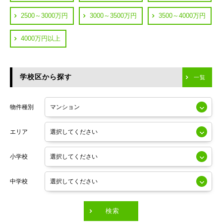
JR中央線
2500～3000万円
3000～3500万円
3500～4000万円
横浜市神奈川区
JR中央・総武線
4000万円以上
川崎市川崎区
つくばエクスプレス
川崎市幸区
学校区から探す
東京メトロ日比谷線
一覧
川崎市中原区
小田急線
川崎市高津区
物件種別
東京メトロ半蔵門線
エリア
東京メトロ副都心線
小学校
東京メトロ銀座線
中学校
東京メトロ有楽町線
東急田園都市線
検索