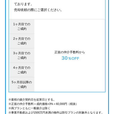
ております。
売却依頼の際にご選択ください。
1ヶ月目での
ご成約
2ヶ月目での
ご成約
正規の仲介手数料から
3ヶ月目での
30
ご成約
％OFF
4ヶ月目での
ご成約
5ヶ月目以降の
ご成約
※最初の媒介契約日を起算日とする。
※正規の仲介手数料＝成約価格×3%＋60,000円（税抜）
※両プランともに一般媒介は除く
※事業不動産および1500万円未満の物件は割引プランの対象外となります。