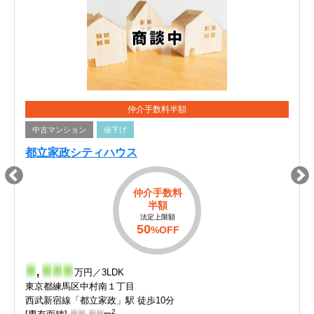
仲介手数料半額
中古マンション
値下げ
都立家政シティハウス
仲介手数料
半額
法定上限額
50
%OFF
-
,
-
-
-
万円／3LDK
東京都練馬区中村南１丁目
西武新宿線「都立家政」駅 徒歩10分
2