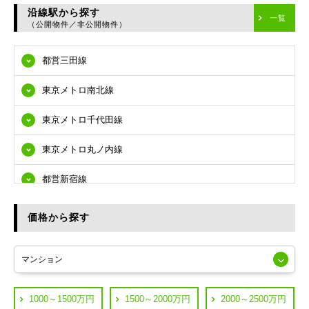
台東区
沿線駅から探す
一覧
（公開物件／非公開物件）
墨田区
都営三田線
江東区
東京メトロ南北線
品川区
東京メトロ千代田線
目黒区
東京メトロ丸ノ内線
大田区
都営新宿線
世田谷区
都営大江戸線
渋谷区
価格から探す
東急多摩川線
練馬区
JR山手線
葛飾区
都営浅草線
1000～1500万円
1500～2000万円
2000～2500万円
横浜市鶴見区