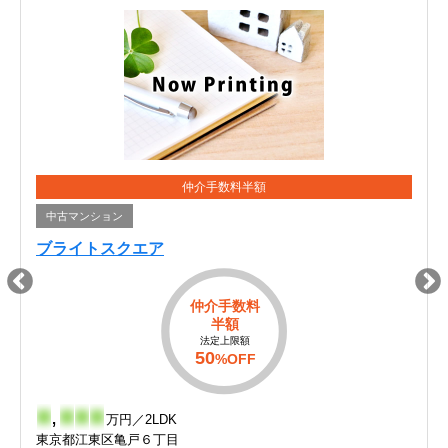
仲介手数料半額
中古マンション
ブライトスクエア
仲介手数料
半額
法定上限額
50
%OFF
-
,
-
-
-
万円／2LDK
東京都江東区亀戸６丁目