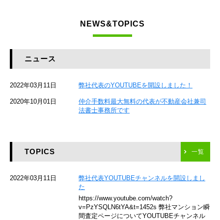
東急東横線
NEWS&TOPICS
東急大井町線
JR京葉線
ニュース
JR総武本線
2022年03月11日
弊社代表のYOUTUBEを開設しました！
京成本線
2020年10月01日
仲介手数料最大無料の代表が不動産会社兼司
JR京浜東北線
法書士事務所です
京急本線
TOPICS
東海道新幹線
一覧
京急空港線
2022年03月11日
弊社代表YOUTUBEチャンネルを開設しまし
た
ゆりかもめ
https://www.youtube.com/watch?
v=PzYSQLN6tYA&t=1452s 弊社マンション瞬
東京メトロ東西線
間査定ページについてYOUTUBEチャンネル