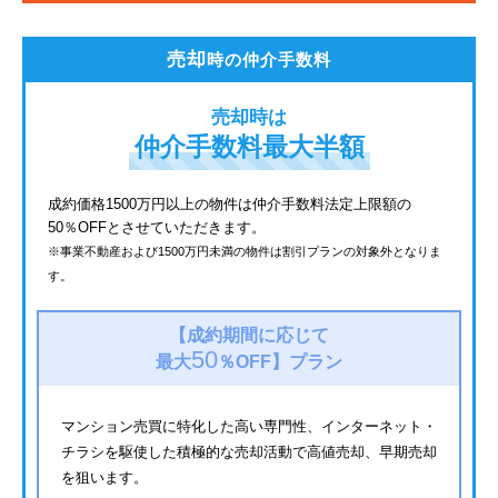
都電荒川線
売却
時の仲介手数料
西武有楽町線
売却時は
北総鉄道
仲介手数料最大半額
JR常磐線
成約価格1500万円以上の物件は仲介手数料法定上限額の
50％OFFとさせていただきます。
京成金町線
※事業不動産および1500万円未満の物件は割引プランの対象外となりま
す。
西武豊島線
上越新幹線
【成約期間に応じて
50
最大
％OFF】
プラン
マンション売買に特化した高い専門性、インターネット・
チラシを駆使した積極的な売却活動で高値売却、早期売却
を狙います。