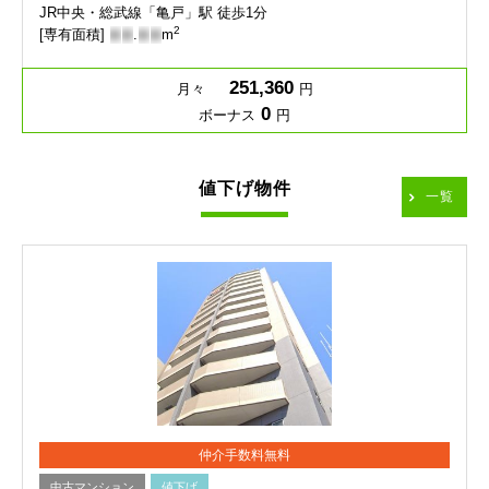
JR中央・総武線「亀戸」駅 徒歩1分
2
[専有面積]
-
-
.
-
-
m
251,360
月々
円
0
ボーナス
円
値下げ物件
一覧
仲介手数料無料
中古マンション
値下げ