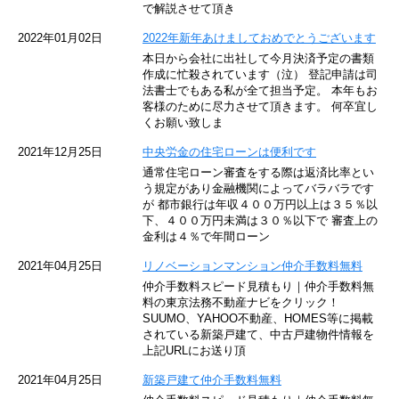
で解説させて頂き
京王井の頭線
2022年01月02日
2022年新年あけましておめでとうございます
本日から会社に出社して今月決済予定の書類
JR湘南新宿ライン
作成に忙殺されています（泣） 登記申請は司
法書士でもある私が全て担当予定。 本年もお
JR横須賀線
客様のために尽力させて頂きます。 何卒宜し
くお願い致しま
京王京王線
2021年12月25日
中央労金の住宅ローンは便利です
通常住宅ローン審査をする際は返済比率とい
東急目黒線
う規定があり金融機関によってバラバラです
が 都市銀行は年収４００万円以上は３５％以
下、４００万円未満は３０％以下で 審査上の
東京臨海高速鉄道
金利は４％で年間ローン
東急世田谷線
2021年04月25日
リノベーションマンション仲介手数料無料
仲介手数料スピード見積もり｜仲介手数料無
東京モノレール
料の東京法務不動産ナビをクリック！
SUUMO、YAHOO不動産、HOMES等に掲載
されている新築戸建て、中古戸建物件情報を
西武池袋線
上記URLにお送り頂
JR南武線
2021年04月25日
新築戸建て仲介手数料無料