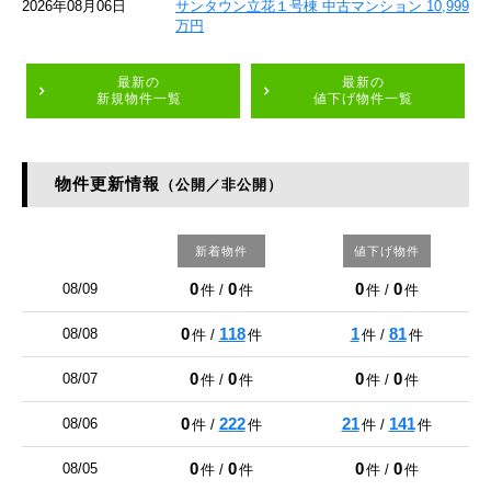
2026年08月06日
サンタウン立花１号棟 中古マンション 10,999
万円
最新の
最新の
新規物件一覧
値下げ物件一覧
物件更新情報
（公開／非公開）
新着物件
値下げ物件
0
0
0
0
08/09
件 /
件
件 /
件
0
118
1
81
08/08
件 /
件
件 /
件
0
0
0
0
08/07
件 /
件
件 /
件
0
222
21
141
08/06
件 /
件
件 /
件
0
0
0
0
08/05
件 /
件
件 /
件