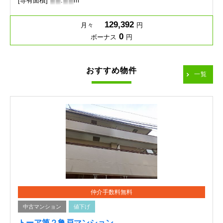
[専有面積]
-
-
.
-
-
m
129,392
月々
円
0
ボーナス
円
おすすめ物件
一覧
仲介手数料無料
中古マンション
値下げ
トーア第２亀戸マンション