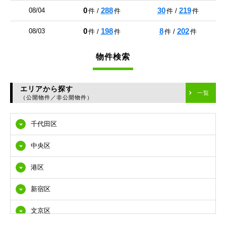
0
288
30
219
08/04
件 /
件
件 /
件
0
198
8
202
08/03
件 /
件
件 /
件
物件検索
エリアから探す
一覧
（公開物件／非公開物件）
千代田区
中央区
港区
新宿区
文京区