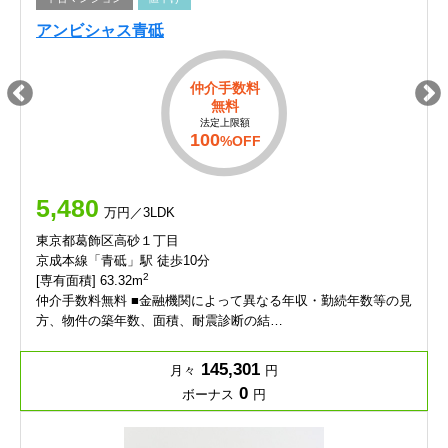
アンビシャス青砥
仲介手数料
無料
法定上限額
100
%OFF
5,480
万円／3LDK
東京都葛飾区高砂１丁目
京成本線「青砥」駅 徒歩10分
2
[専有面積] 63.32m
仲介手数料無料 ■金融機関によって異なる年収・勤続年数等の見
方、物件の築年数、面積、耐震診断の結…
145,301
月々
円
0
ボーナス
円