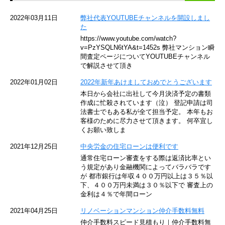
京急空港線
2022年03月11日
弊社代表YOUTUBEチャンネルを開設しまし
た
ゆりかもめ
https://www.youtube.com/watch?
v=PzYSQLN6tYA&t=1452s 弊社マンション瞬
東京メトロ東西線
間査定ページについてYOUTUBEチャンネル
で解説させて頂き
京王井の頭線
2022年01月02日
2022年新年あけましておめでとうございます
本日から会社に出社して今月決済予定の書類
JR湘南新宿ライン
作成に忙殺されています（泣） 登記申請は司
法書士でもある私が全て担当予定。 本年もお
JR横須賀線
客様のために尽力させて頂きます。 何卒宜し
くお願い致しま
京王京王線
2021年12月25日
中央労金の住宅ローンは便利です
通常住宅ローン審査をする際は返済比率とい
東急目黒線
う規定があり金融機関によってバラバラです
が 都市銀行は年収４００万円以上は３５％以
下、４００万円未満は３０％以下で 審査上の
東京臨海高速鉄道
金利は４％で年間ローン
東急世田谷線
2021年04月25日
リノベーションマンション仲介手数料無料
仲介手数料スピード見積もり｜仲介手数料無