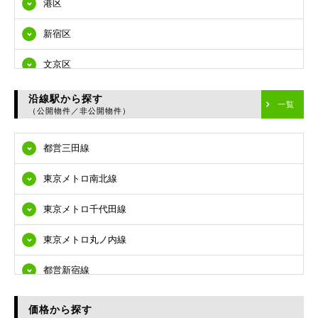
港区
新宿区
文京区
台東区
沿線駅から探す
一覧
（公開物件／非公開物件）
墨田区
都営三田線
江東区
東京メトロ南北線
品川区
東京メトロ千代田線
目黒区
東京メトロ丸ノ内線
大田区
都営新宿線
世田谷区
都営大江戸線
渋谷区
価格から探す