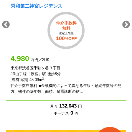
秀和第二神宮レジデンス
仲介手数料
無料
法定上限額
100
%OFF
4,980
万円／2DK
東京都渋谷区千駄ヶ谷３丁目
JR山手線「原宿」駅 徒歩8分
2
[専有面積] 45.09m
仲介手数料無料 ■金融機関によって異なる年収・勤続年数等の見
方、物件の築年数、面積、耐震診断の結…
132,043
月々
円
0
ボーナス
円