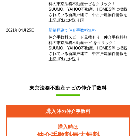
東京モノレール
料の東京法務不動産ナビをクリック！
SUUMO、YAHOO不動産、HOMES等に掲載
されている新築戸建て、中古戸建物件情報を
西武池袋線
上記URLにお送り頂
JR南武線
2021年04月25日
新築戸建て仲介手数料無料
仲介手数料スピード見積もり｜仲介手数料無
東急池上線
料の東京法務不動産ナビ をクリック！
SUUMO、YAHOO不動産、HOMES等に掲載
されている新築戸建て、中古戸建物件情報を
西武新宿線
上記URLにお送り
東武伊勢崎線
京成押上線
東京法務不動産ナビの仲介手数料
JR常磐緩行線
京急大師線
購入
時の仲介手数料
JR東海道本線
購入時は
JR埼京線
仲介手数料最大無料