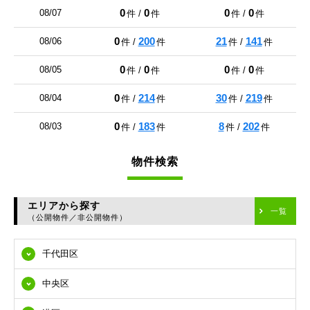
0
0
0
0
08/07
件 /
件
件 /
件
0
200
21
141
08/06
件 /
件
件 /
件
0
0
0
0
08/05
件 /
件
件 /
件
0
214
30
219
08/04
件 /
件
件 /
件
0
183
8
202
08/03
件 /
件
件 /
件
物件検索
エリアから探す
一覧
（公開物件／非公開物件）
千代田区
中央区