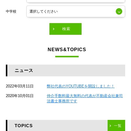
東京メトロ銀座線
中学校
東京メトロ有楽町線
東急田園都市線
検索
東急東横線
NEWS&TOPICS
東急大井町線
JR京葉線
ニュース
JR総武本線
2022年03月11日
弊社代表のYOUTUBEを開設しました！
京成本線
2020年10月01日
仲介手数料最大無料の代表が不動産会社兼司
JR京浜東北線
法書士事務所です
京急本線
TOPICS
東海道新幹線
一覧