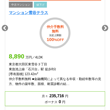
中古マンション
値下げ
マンション雪谷テラス
仲介手数料
無料
法定上限額
100
%OFF
8,890
万円／4LDK
東京都大田区東雪谷３丁目
東急池上線「石川台」駅 徒歩8分
2
[専有面積] 123.42m
仲介手数料無料 ■金融機関によって異なる年収・勤続年数等の見
方、物件の築年数、面積、耐震診断の結…
235,716
月々
円
0
ボーナス
円