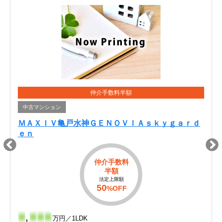
仲介手数料半額
中古マンション
ＭＡＸＩＶ亀戸水神ＧＥＮＯＶＩＡｓｋｙｇａｒｄ
ｅｎ
仲介手数料
半額
法定上限額
50
%OFF
-
,
-
-
-
万円／1LDK