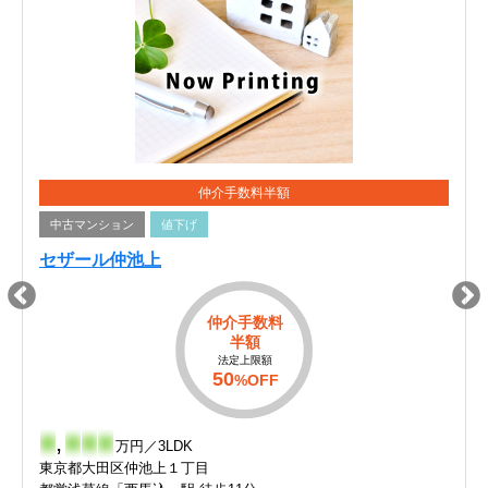
仲介手数料半額
中古マンション
値下げ
セザール仲池上
仲介手数料
半額
法定上限額
50
%OFF
-
,
-
-
-
万円／3LDK
東京都大田区仲池上１丁目