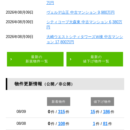
万円
2026年08月09日
ヴェルデ山王 中古マンション 9,980万円
2026年08月09日
シティコープ大森東 中古マンション 6,380万
円
2026年08月09日
大崎ウエストシティタワーズＷ棟 中古マンシ
ョン 17,800万円
最新の
最新の
新規物件一覧
値下げ物件一覧
物件更新情報
（公開／非公開）
新着物件
値下げ物件
0
315
15
186
08/09
件 /
件
件 /
件
0
108
1
81
08/08
件 /
件
件 /
件