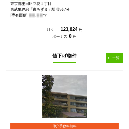
東京都墨田区立花１丁目
東武亀戸線「東あずま」駅 徒歩7分
2
[専有面積]
-
-
.
-
-
m
123,824
月々
円
0
ボーナス
円
値下げ物件
一覧
仲介手数料無料