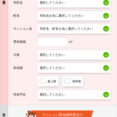
市区名
町名
マンション名
専有面積
2
m
方角
所在階
最上階
角部屋
売却予定
任意
マンション匿名瞬間査定の