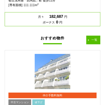
都営浅草線「西馬込」駅 徒歩11分
2
[専有面積]
-
-
.
-
-
m
182,687
月々
円
0
ボーナス
円
おすすめ物件
一覧
仲介手数料無料
中古マンション
値下げ