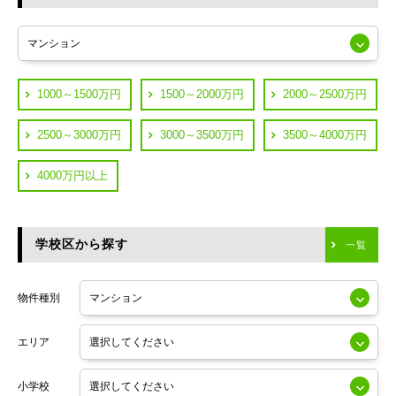
東急多摩川線
練馬区
JR山手線
葛飾区
都営浅草線
1000～1500万円
1500～2000万円
2000～2500万円
横浜市鶴見区
JR中央線
2500～3000万円
3000～3500万円
3500～4000万円
横浜市神奈川区
JR中央・総武線
4000万円以上
川崎市川崎区
つくばエクスプレス
川崎市幸区
学校区から探す
東京メトロ日比谷線
一覧
川崎市中原区
小田急線
川崎市高津区
物件種別
東京メトロ半蔵門線
エリア
東京メトロ副都心線
小学校