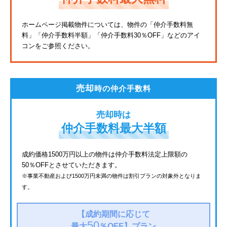
東武亀戸線
ホームページ掲載物件については、物件の「仲介手数料無
料」
「仲介手数料半額」「仲介手数料30％OFF」などのアイ
東武東上線
コンをご参照ください。
JR鶴見線
都電荒川線
売却
時の仲介手数料
西武有楽町線
売却時は
北総鉄道
仲介手数料最大半額
JR常磐線
成約価格1500万円以上の物件は仲介手数料法定上限額の
50％OFFとさせていただきます。
京成金町線
※事業不動産および1500万円未満の物件は割引プランの対象外となりま
す。
上越新幹線
西武豊島線
【成約期間に応じて
50
最大
％OFF】
プラン