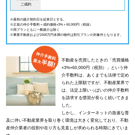
ご成約
※最初の媒介契約日を起算日とする。
※正規の仲介手数料＝成約価格×3%＋60,000円（税抜）
※両プランともに一般媒介は除く
※事業不動産および1500万円未満の物件は割引プランの対象外となります。
不動産を売買したときの「売買価格
×3%+60,000円（税別）」という仲
介手数料は、あくまでも法律で定め
られた上限額ですが、不動産業界で
は、法定上限いっぱいの仲介手数料
を請求する慣習が長らく続いてきま
した。
しかし、インターネットの急速な普
及に伴い不動産業界を取り巻く環境は大きく変化しており、不動
産仲介業者の役割や在り方も見直しが求められる時期にきていま