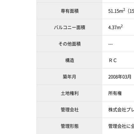
2
専有面積
51.15m
（1
2
バルコニー面積
4.37m
その他面積
---
構造
ＲＣ
築年月
2008年03
土地権利
所有権
管理会社
株式会社プ
管理形態
管理会社に