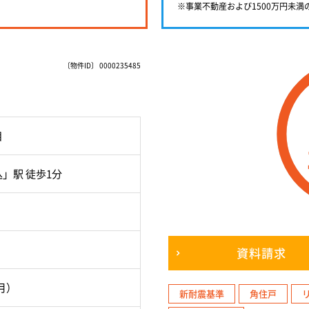
※事業不動産および1500万円未
〔物件ID〕 0000235485
目
」駅 徒歩1分
資料請求
3月）
新耐震基準
角住戸