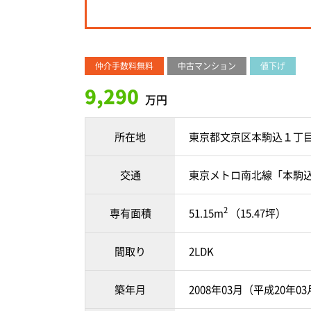
仲介手数料無料
中古マンション
値下げ
9,290
万円
所在地
東京都文京区本駒込１丁
交通
東京メトロ南北線「本駒込
2
専有面積
51.15m
（15.47坪）
間取り
2LDK
築年月
2008年03月（平成20年0