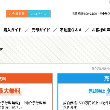
会員登録
ログイン
営業時間 9:00~21:00 年中無
購入ガイド
売却ガイド
不動産Ｑ＆Ａ
お客様の
ア
仲介手数料無料
売
数料
最大無料
売却時は
介手数料無料」「仲介手数料半
成約価格1500万円以上の物件
ご参照ください。
だきます。