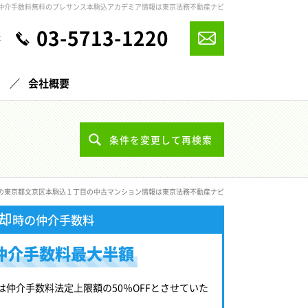
仲介手数料無料のプレサンス本駒込アカデミア情報は東京法務不動産ナビ
03-5713-1220
休
声
会社概要
条件を変更して再検索
の東京都文京区本駒込１丁目の中古マンション情報は東京法務不動産ナビ
却
時の仲介手数料
仲介手数料最大半額
は仲介手数料法定上限額の50％OFFとさせていた