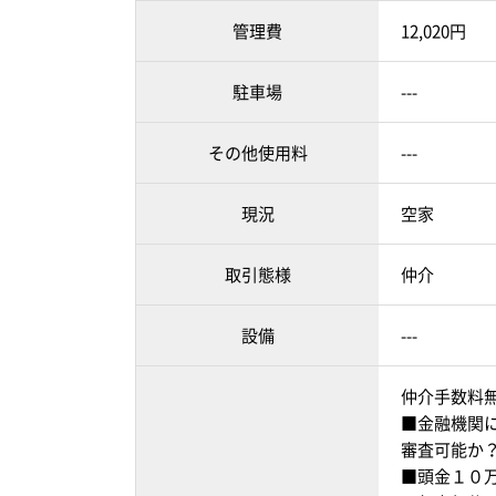
管理費
12,020円
駐車場
---
その他使用料
---
現況
空家
取引態様
仲介
設備
---
仲介手数料
■金融機関
審査可能か
■頭金１０