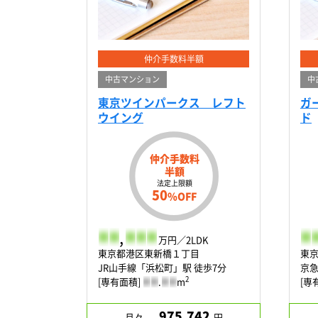
仲介手数料半額
中古マンション
中
東京ツインパークス レフト
ガ
ウイング
ド
仲介手数料
半額
法定上限額
50
%OFF
-
-
,
-
-
-
-
-
万円／2LDK
東京都港区東新橋１丁目
東
JR山手線「浜松町」駅 徒歩7分
京急
2
[専有面積]
-
-
.
-
-
m
[専
975,742
月々
円