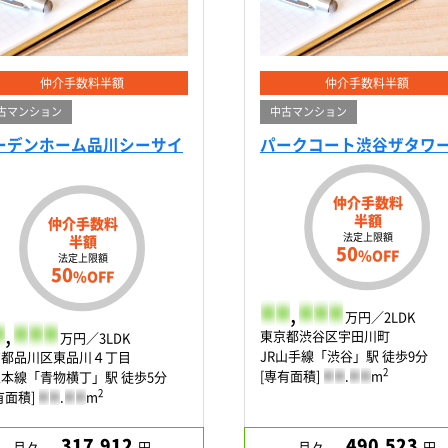
仲介手数料半額
仲介手数料半額
古マンション
中古マンション
ーデンホーム品川シーサイ
パークコート渋谷ザタワ
仲介手数料
半額
仲介手数料
法定上限額
半額
50
%OFF
法定上限額
50
%OFF
-
-
,
-
-
-
万円／2LDK
,
-
-
-
東京都渋谷区宇田川町
万円／3LDK
JR山手線「渋谷」駅 徒歩9分
京都品川区東品川４丁目
2
[専有面積]
-
-
.
-
-
m
本線「青物横丁」駅 徒歩5分
2
有面積]
-
-
.
-
-
m
317,912
490,523
月々
円
月々
円