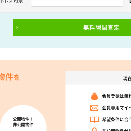
アドレス
(任意)
無料瞬間査定
物件
を
現
会員登録は無
会員専用マイ
公開物件＋
希望条件に合
非公開物件