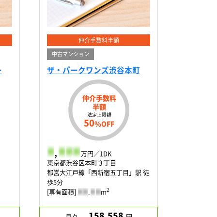
仲介手数料半額
中古マンション
ー
ザ・パークワンズ渋谷本町
仲介手数料
半額
法定上限額
50
%OFF
-
,
-
-
-
万円／1DK
東京都渋谷区本町３丁目
都営大江戸線「西新宿五丁目」駅 徒
歩5分
2
[専有面積]
-
-
.
-
-
m
158,558
月々
円