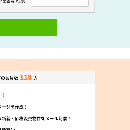
部屋番号
(任意)
118
在の会員数
人
料！
ページを作成！
う新着・価格変更物件をメール配信！