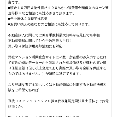
富です。
■頭金１０万円＆物件価格１００％かつ諸費用全額借入のローン審
査等様々なご相談にも対応させて頂きます。
■年中無休２３時半迄営業
■お買い換えの際などのご相談にも対応しております。
不動産購入に関しては仲介手数料最大無料から最低でも半額
不動産売却に関して仲介手数料最大半額！
買い取り保証併用売却活動にも対応！
弊社マンション瞬間査定サイトに㎡数 所在階のみ入力するだけ
で直近の成約データーから算出された相場価格及び弊社の買い取
り保証金額（但し机上査定であり実際の買い取り金額を保証する
ものではありません。）が瞬時に算定できます。
より詳細な査定金額もしくは不動産売却に付随する不動産法務相
談をご希望であれば
直接０３-５７１３-１２２０担当代表兼認定司法書士笹林までお電
話頂くか、