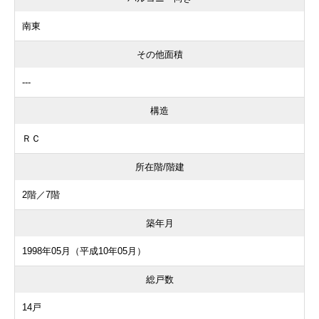
南東
その他面積
---
構造
ＲＣ
所在階/階建
2階／7階
築年月
1998年05月（平成10年05月）
総戸数
14戸