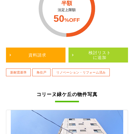
半額
法定上限額
50
%OFF
検討リスト
資料請求
に追加
新耐震基準
角住戸
リノベーション・リフォーム済み
コリーヌ緑ケ丘の物件写真