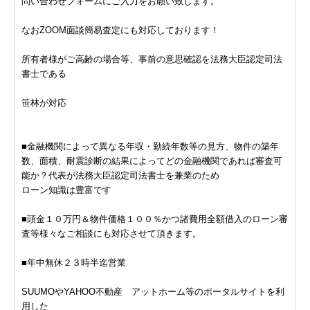
問い合わせフォームにご入力をお願い致します。
なおZOOM面談簡易査定にも対応しております！
所有者様がご高齢の場合等、事前の意思確認を法務大臣認定司法
書士である
笹林が対応
■金融機関によって異なる年収・勤続年数等の見方、物件の築年
数、面積、耐震診断の結果によってどの金融機関であれば審査可
能か？代表が法務大臣認定司法書士を兼業のため
ローン知識は豊富です
■頭金１０万円＆物件価格１００％かつ諸費用全額借入のローン審
査等様々なご相談にも対応させて頂きます。
■年中無休２３時半迄営業
SUUMOやYAHOO不動産 アットホーム等のポータルサイトを利
用した