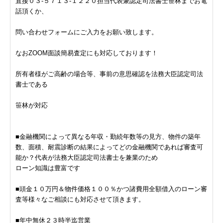
直接０３-５７１３-１２２０担当代表兼認定司法書士笹林までお電
話頂くか、
問い合わせフォームにご入力をお願い致します。
なおZOOM面談簡易査定にも対応しております！
所有者様がご高齢の場合等、事前の意思確認を法務大臣認定司法
書士である
笹林が対応
■金融機関によって異なる年収・勤続年数等の見方、物件の築年
数、面積、耐震診断の結果によってどの金融機関であれば審査可
能か？代表が法務大臣認定司法書士を兼業のため
ローン知識は豊富です
■頭金１０万円＆物件価格１００％かつ諸費用全額借入のローン審
査等様々なご相談にも対応させて頂きます。
■年中無休２３時半迄営業