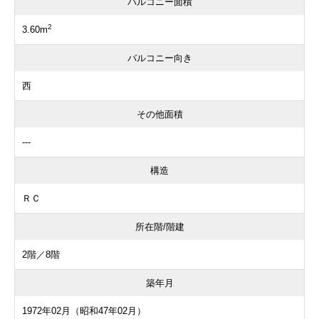
バルコニー面積
2
3.60m
バルコニー向き
西
その他面積
---
構造
ＲＣ
所在階/階建
2階／8階
築年月
1972年02月（昭和47年02月）