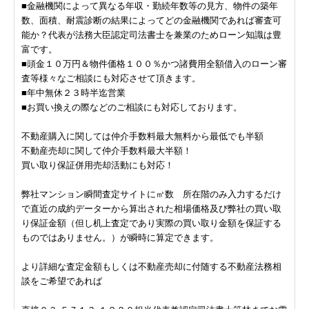
■金融機関によって異なる年収・勤続年数等の見方、物件の築年
数、面積、耐震診断の結果によってどの金融機関であれば審査可
能か？代表が法務大臣認定司法書士を兼業のためローン知識は豊
富です。
■頭金１０万円＆物件価格１００％かつ諸費用全額借入のローン審
査等様々なご相談にも対応させて頂きます。
■年中無休２３時半迄営業
■お買い換えの際などのご相談にも対応しております。
不動産購入に関しては仲介手数料最大無料から最低でも半額
不動産売却に関して仲介手数料最大半額！
買い取り保証併用売却活動にも対応！
弊社マンション瞬間査定サイトに㎡数 所在階のみ入力するだけ
で直近の成約データーから算出された相場価格及び弊社の買い取
り保証金額（但し机上査定であり実際の買い取り金額を保証する
ものではありません。）が瞬時に算定できます。
より詳細な査定金額もしくは不動産売却に付随する不動産法務相
談をご希望であれば