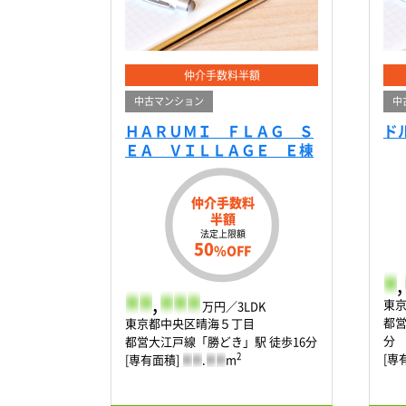
仲介手数料半額
中古マンション
中
ＨＡＲＵＭＩ ＦＬＡＧ Ｓ
ド
ＥＡ ＶＩＬＬＡＧＥ Ｅ棟
仲介手数料
半額
法定上限額
50
%OFF
-
,
-
-
,
-
-
-
東
万円／3LDK
都営
東京都中央区晴海５丁目
分
都営大江戸線「勝どき」駅 徒歩16分
[専
2
[専有面積]
-
-
.
-
-
m