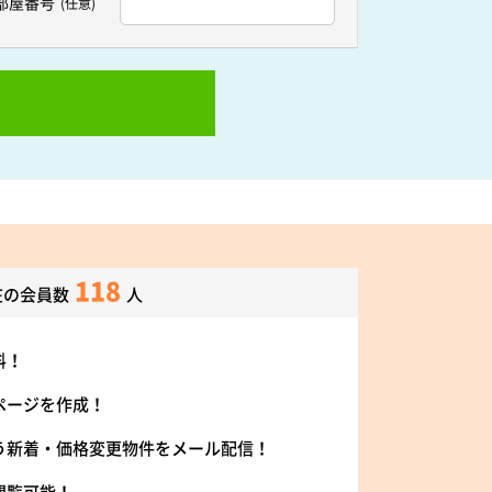
部屋番号
(任意)
118
在の会員数
人
料！
ページを作成！
う新着・価格変更物件をメール配信！