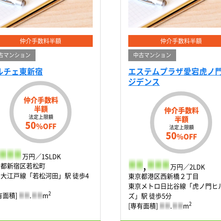
仲介手数料半額
仲介手数料半額
古マンション
中古マンション
ルチェ東新宿
エステムプラザ愛宕虎ノ
ジデンス
仲介手数料
半額
仲介手数料
法定上限額
半額
50
%OFF
法定上限額
50
%OFF
-
-
-
万円／1SLDK
-
-
,
-
-
-
京都新宿区若松町
万円／2LDK
大江戸線「若松河田」駅 徒歩4
東京都港区西新橋２丁目
東京メトロ日比谷線「虎ノ門ヒ
2
有面積]
-
-
.
-
-
m
ズ」駅 徒歩5分
2
[専有面積]
-
-
.
-
-
m