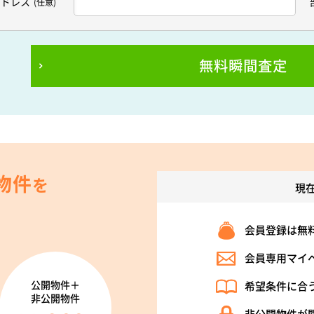
アドレス
(任意)
無料瞬間査定
物件
を
現
会員登録は無
会員専用マイ
公開物件＋
希望条件に合
非公開物件