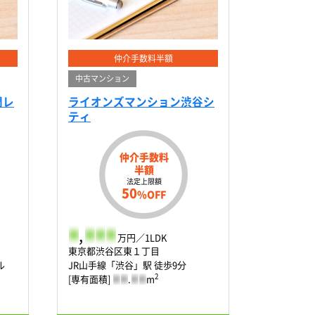
仲介手数料半額
中古マンション
門レ
ライオンズマンション渋谷シ
ティ
仲介手数料
半額
法定上限額
50
%OFF
-
,
-
-
-
万円／1LDK
東京都渋谷区東１丁目
ル
JR山手線「渋谷」駅 徒歩9分
2
[専有面積]
-
-
.
-
-
m