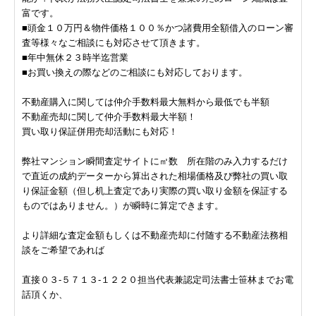
富です。
■頭金１０万円＆物件価格１００％かつ諸費用全額借入のローン審
査等様々なご相談にも対応させて頂きます。
■年中無休２３時半迄営業
■お買い換えの際などのご相談にも対応しております。
不動産購入に関しては仲介手数料最大無料から最低でも半額
不動産売却に関して仲介手数料最大半額！
買い取り保証併用売却活動にも対応！
弊社マンション瞬間査定サイトに㎡数 所在階のみ入力するだけ
で直近の成約データーから算出された相場価格及び弊社の買い取
り保証金額（但し机上査定であり実際の買い取り金額を保証する
ものではありません。）が瞬時に算定できます。
より詳細な査定金額もしくは不動産売却に付随する不動産法務相
談をご希望であれば
直接０３-５７１３-１２２０担当代表兼認定司法書士笹林までお電
話頂くか、