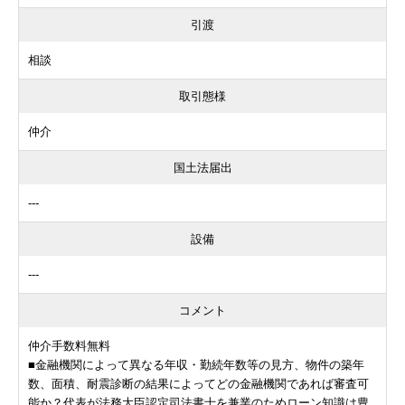
引渡
相談
取引態様
仲介
国土法届出
---
設備
---
コメント
仲介手数料無料
■金融機関によって異なる年収・勤続年数等の見方、物件の築年
数、面積、耐震診断の結果によってどの金融機関であれば審査可
能か？代表が法務大臣認定司法書士を兼業のためローン知識は豊