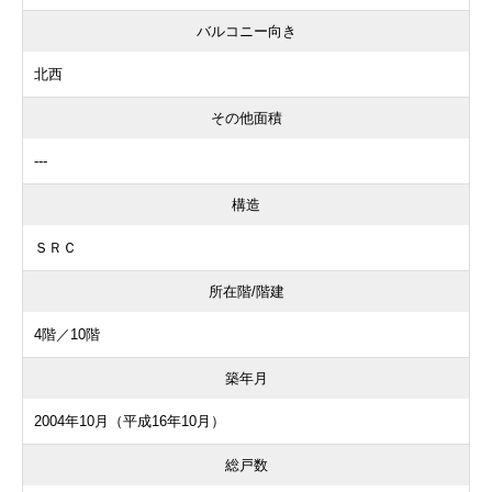
バルコニー向き
北西
その他面積
---
構造
ＳＲＣ
所在階/階建
4階／10階
築年月
2004年10月（平成16年10月）
総戸数