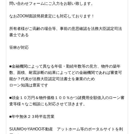
問い合わせフォームにご入力をお願い致します。
なおZOOM面談簡易査定にも対応しております！
所有者様がご高齢の場合等、事前の意思確認を法務大臣認定司法
書士である
笹林が対応
■金融機関によって異なる年収・勤続年数等の見方、物件の築年
数、面積、耐震診断の結果によってどの金融機関であれば審査可
能か？代表が法務大臣認定司法書士を兼業のため
ローン知識は豊富です
■頭金１０万円＆物件価格１００％かつ諸費用全額借入のローン審
査等様々なご相談にも対応させて頂きます。
■年中無休２３時半迄営業
SUUMOやYAHOO不動産 アットホーム等のポータルサイトを利