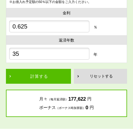
※お借入れ予定額の50％以下の金額をご入力ください。
金利
％
返済年数
年
計算する
リセットする
177,622
月々
円
（毎月返済額）
0
ボーナス
円
（ボーナス時加算額）