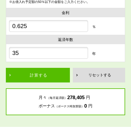
※お借入れ予定額の50％以下の金額をご入力ください。
金利
％
返済年数
年
計算する
リセットする
278,405
月々
円
（毎月返済額）
0
ボーナス
円
（ボーナス時加算額）