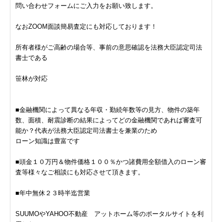
問い合わせフォームにご入力をお願い致します。
なおZOOM面談簡易査定にも対応しております！
所有者様がご高齢の場合等、事前の意思確認を法務大臣認定司法
書士である
笹林が対応
■金融機関によって異なる年収・勤続年数等の見方、物件の築年
数、面積、耐震診断の結果によってどの金融機関であれば審査可
能か？代表が法務大臣認定司法書士を兼業のため
ローン知識は豊富です
■頭金１０万円＆物件価格１００％かつ諸費用全額借入のローン審
査等様々なご相談にも対応させて頂きます。
■年中無休２３時半迄営業
SUUMOやYAHOO不動産 アットホーム等のポータルサイトを利