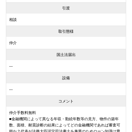
引渡
相談
取引態様
仲介
国土法届出
---
設備
---
コメント
仲介手数料無料
■金融機関によって異なる年収・勤続年数等の見方、物件の築年
数、面積、耐震診断の結果によってどの金融機関であれば審査可
能か？代表が法務大臣認定司法書士を兼業のためローン知識は豊