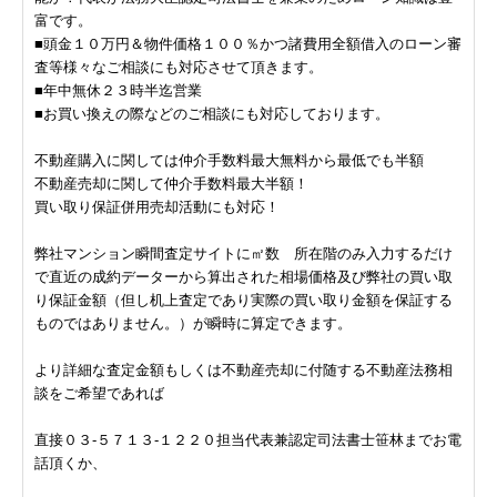
富です。
■頭金１０万円＆物件価格１００％かつ諸費用全額借入のローン審
査等様々なご相談にも対応させて頂きます。
■年中無休２３時半迄営業
■お買い換えの際などのご相談にも対応しております。
不動産購入に関しては仲介手数料最大無料から最低でも半額
不動産売却に関して仲介手数料最大半額！
買い取り保証併用売却活動にも対応！
弊社マンション瞬間査定サイトに㎡数 所在階のみ入力するだけ
で直近の成約データーから算出された相場価格及び弊社の買い取
り保証金額（但し机上査定であり実際の買い取り金額を保証する
ものではありません。）が瞬時に算定できます。
より詳細な査定金額もしくは不動産売却に付随する不動産法務相
談をご希望であれば
直接０３-５７１３-１２２０担当代表兼認定司法書士笹林までお電
話頂くか、