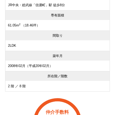
JR中央・総武線「信濃町」駅 徒歩8分
専有面積
2
61.05m
（18.46坪）
間取り
2LDK
築年月
2008年02月（平成20年02月）
所在階／階数
2 階 ／ 8 階
仲介手数料