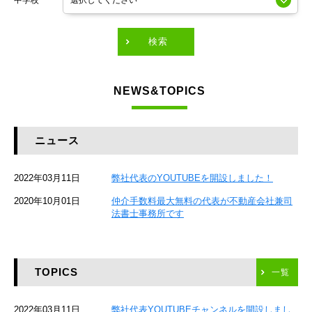
中学校
東京メトロ有楽町線
東急田園都市線
検索
東急東横線
NEWS&TOPICS
東急大井町線
JR京葉線
ニュース
JR総武本線
2022年03月11日
弊社代表のYOUTUBEを開設しました！
京成本線
2020年10月01日
仲介手数料最大無料の代表が不動産会社兼司
JR京浜東北線
法書士事務所です
京急本線
TOPICS
京急空港線
一覧
ゆりかもめ
2022年03月11日
弊社代表YOUTUBEチャンネルを開設しまし