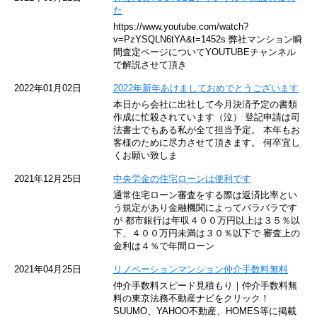
た
東京メトロ東西線
https://www.youtube.com/watch?
v=PzYSQLN6tYA&t=1452s 弊社マンション瞬
京王井の頭線
間査定ページについてYOUTUBEチャンネル
で解説させて頂き
JR湘南新宿ライン
2022年01月02日
2022年新年あけましておめでとうございます
本日から会社に出社して今月決済予定の書類
JR横須賀線
作成に忙殺されています（泣） 登記申請は司
法書士でもある私が全て担当予定。 本年もお
京王京王線
客様のために尽力させて頂きます。 何卒宜し
くお願い致しま
東急目黒線
2021年12月25日
中央労金の住宅ローンは便利です
通常住宅ローン審査をする際は返済比率とい
東京臨海高速鉄道
う規定があり金融機関によってバラバラです
が 都市銀行は年収４００万円以上は３５％以
下、４００万円未満は３０％以下で 審査上の
東急世田谷線
金利は４％で年間ローン
西武池袋線
2021年04月25日
リノベーションマンション仲介手数料無料
仲介手数料スピード見積もり｜仲介手数料無
JR南武線
料の東京法務不動産ナビをクリック！
SUUMO、YAHOO不動産、HOMES等に掲載