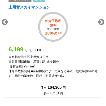
上用賀スカイマンション
仲介手数料
無料
法定上限額
100
%OFF
6,199
万円／3LDK
東京都世田谷区上用賀３丁目
東急田園都市線「用賀」駅 徒歩10分
2
[専有面積] 75.49m
仲介手数料無料 ■金融機関によって異なる年収・勤続年数等の見
方、物件の築年数、面積、耐震診断の結…
164,365
月々
円
0
ボーナス
円