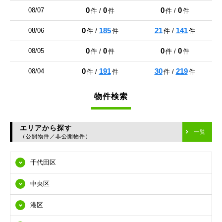
0
0
0
0
08/07
件 /
件
件 /
件
0
185
21
141
08/06
件 /
件
件 /
件
0
0
0
0
08/05
件 /
件
件 /
件
0
191
30
219
08/04
件 /
件
件 /
件
物件検索
エリアから探す
一覧
（公開物件／非公開物件）
千代田区
中央区
港区