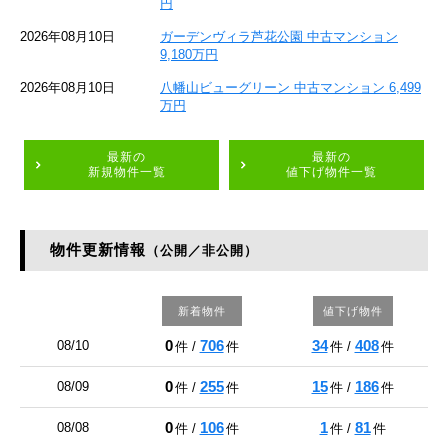
円
2026年08月10日
ガーデンヴィラ芦花公園 中古マンション
9,180万円
2026年08月10日
八幡山ビューグリーン 中古マンション 6,499
万円
最新の
最新の
新規物件一覧
値下げ物件一覧
物件更新情報
（公開／非公開）
新着物件
値下げ物件
0
706
34
408
08/10
件 /
件
件 /
件
0
255
15
186
08/09
件 /
件
件 /
件
0
106
1
81
08/08
件 /
件
件 /
件