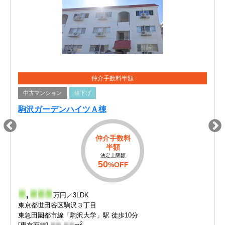
仲介手数料半額
中古マンション
値下げ
駒沢ガーデンハイツＡ棟
仲介手数料
半額
法定上限額
50
%OFF
-
,
-
-
-
万円／3LDK
東京都世田谷区駒沢３丁目
東急田園都市線「駒沢大学」駅 徒歩10分
2