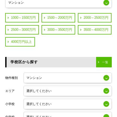
JR山手線
葛飾区
都営浅草線
1000～1500万円
1500～2000万円
2000～2500万円
横浜市鶴見区
JR中央線
2500～3000万円
3000～3500万円
3500～4000万円
横浜市神奈川区
JR中央・総武線
4000万円以上
川崎市川崎区
つくばエクスプレス
川崎市幸区
学校区から探す
東京メトロ日比谷線
一覧
川崎市中原区
小田急線
川崎市高津区
物件種別
東京メトロ半蔵門線
エリア
東京メトロ副都心線
小学校
東京メトロ銀座線