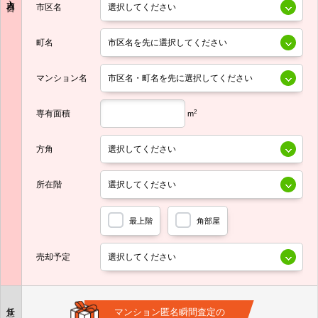
市区名
町名
マンション名
専有面積
2
m
方角
所在階
最上階
角部屋
売却予定
任意
マンション匿名瞬間査定の