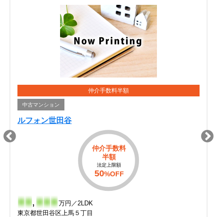
仲介手数料半額
中古マンション
ルフォン世田谷
仲介手数料
半額
法定上限額
50
%OFF
-
-
,
-
-
-
万円／2LDK
東京都世田谷区上馬５丁目