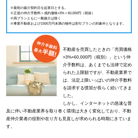
※最初の媒介契約日を起算日とする。
※正規の仲介手数料＝成約価格×3%＋60,000円（税抜）
※両プランともに一般媒介は除く
※事業不動産および1500万円未満の物件は割引プランの対象外となります。
不動産を売買したときの「売買価格
×3%+60,000円（税別）」という仲
介手数料は、あくまでも法律で定め
られた上限額ですが、不動産業界で
は、法定上限いっぱいの仲介手数料
を請求する慣習が長らく続いてきま
した。
しかし、インターネットの急速な普
及に伴い不動産業界を取り巻く環境は大きく変化しており、不動
産仲介業者の役割や在り方も見直しが求められる時期にきていま
す。