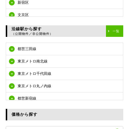
新宿区
文京区
台東区
沿線駅から探す
一覧
（公開物件／非公開物件）
墨田区
都営三田線
江東区
東京メトロ南北線
品川区
東京メトロ千代田線
目黒区
東京メトロ丸ノ内線
大田区
都営新宿線
世田谷区
都営大江戸線
渋谷区
価格から探す
東急多摩川線
練馬区