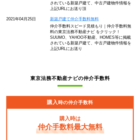
されている新築戸建て、中古戸建物件情報を
東急池上線
上記URLにお送り頂
西武新宿線
2021年04月25日
新築戸建て仲介手数料無料
仲介手数料スピード見積もり｜仲介手数料無
東武伊勢崎線
料の東京法務不動産ナビ をクリック！
SUUMO、YAHOO不動産、HOMES等に掲載
されている新築戸建て、中古戸建物件情報を
京成押上線
上記URLにお送り
JR常磐緩行線
京急大師線
東京法務不動産ナビの仲介手数料
東京モノレール
JR埼京線
購入
時の仲介手数料
東武亀戸線
購入時は
東武東上線
仲介手数料最大無料
JR東海道本線