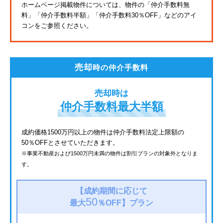
ホームページ掲載物件については、物件の「仲介手数料無
料」
「仲介手数料半額」「仲介手数料30％OFF」などのアイ
JR鶴見線
コンをご参照ください。
東海道新幹線
都電荒川線
売却
時の仲介手数料
西武有楽町線
売却時は
北総鉄道
仲介手数料最大半額
JR常磐線
成約価格1500万円以上の物件は仲介手数料法定上限額の
50％OFFとさせていただきます。
京成金町線
※事業不動産および1500万円未満の物件は割引プランの対象外となりま
す。
上越新幹線
西武豊島線
【成約期間に応じて
50
最大
％OFF】
プラン