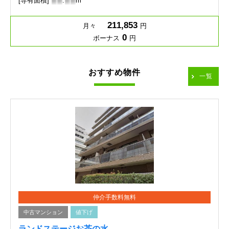
[専有面積]
-
-
.
-
-
m
211,853
月々
円
0
ボーナス
円
おすすめ物件
一覧
仲介手数料無料
中古マンション
値下げ
ランドステージお茶の水