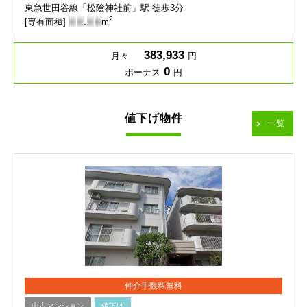
東急世田谷線「松陰神社前」駅 徒歩3分
2
[専有面積]
-
-
.
-
-
m
383,933
月々
円
0
ボーナス
円
値下げ物件
一覧
仲介手数料無料
中古マンション
値下げ