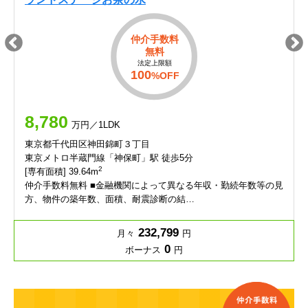
仲介手数料
無料
法定上限額
100
%OFF
8,780
万円／1LDK
東京都千代田区神田錦町３丁目
東京メトロ半蔵門線「神保町」駅 徒歩5分
2
[専有面積] 39.64m
仲介手数料無料 ■金融機関によって異なる年収・勤続年数等の見
方、物件の築年数、面積、耐震診断の結…
232,799
月々
円
0
ボーナス
円