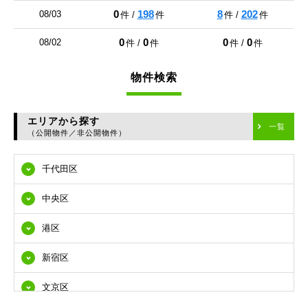
0
198
8
202
08/03
件 /
件
件 /
件
0
0
0
0
08/02
件 /
件
件 /
件
物件検索
エリアから探す
一覧
（公開物件／非公開物件）
千代田区
中央区
港区
新宿区
文京区