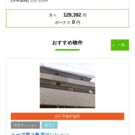
[専有面積]
-
-
.
-
-
m
129,392
月々
円
0
ボーナス
円
おすすめ物件
一覧
仲介手数料無料
中古マンション
値下げ
トーア第２亀戸マンション