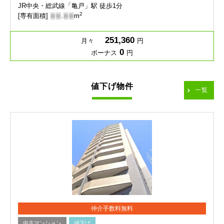
JR中央・総武線「亀戸」駅 徒歩1分
2
[専有面積]
-
-
.
-
-
m
251,360
月々
円
0
ボーナス
円
値下げ物件
一覧
仲介手数料無料
中古マンション
値下げ