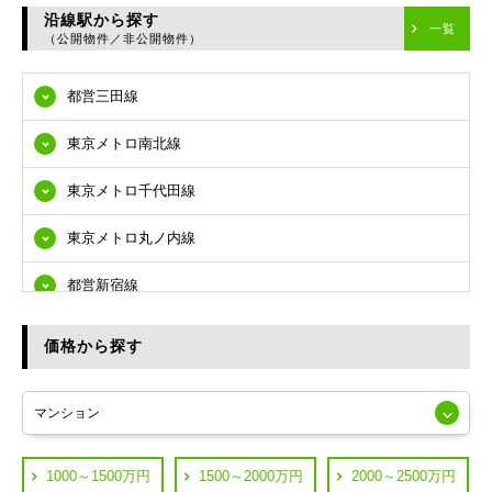
台東区
沿線駅から探す
一覧
（公開物件／非公開物件）
墨田区
都営三田線
江東区
東京メトロ南北線
品川区
東京メトロ千代田線
目黒区
東京メトロ丸ノ内線
大田区
都営新宿線
世田谷区
都営大江戸線
渋谷区
価格から探す
東急多摩川線
練馬区
JR山手線
葛飾区
都営浅草線
1000～1500万円
1500～2000万円
2000～2500万円
横浜市鶴見区