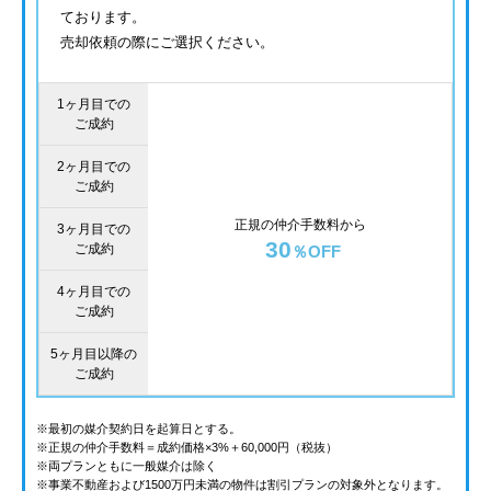
ております。
売却依頼の際にご選択ください。
1ヶ月目での
ご成約
2ヶ月目での
ご成約
正規の仲介手数料から
3ヶ月目での
30
ご成約
％OFF
4ヶ月目での
ご成約
5ヶ月目以降の
ご成約
※最初の媒介契約日を起算日とする。
※正規の仲介手数料＝成約価格×3%＋60,000円（税抜）
※両プランともに一般媒介は除く
※事業不動産および1500万円未満の物件は割引プランの対象外となります。