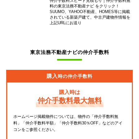
仲介手数料スピード見積もり｜仲介手数料無
東急池上線
料の東京法務不動産ナビ をクリック！
SUUMO、YAHOO不動産、HOMES等に掲載
されている新築戸建て、中古戸建物件情報を
西武新宿線
上記URLにお送り
東武伊勢崎線
京成押上線
東京法務不動産ナビの仲介手数料
JR常磐緩行線
京急大師線
購入
時の仲介手数料
JR東海道本線
購入時は
JR埼京線
仲介手数料最大無料
東武亀戸線
ホームページ掲載物件については、物件の「仲介手数料無
料」
「仲介手数料半額」「仲介手数料30％OFF」などのアイ
東武東上線
コンをご参照ください。
JR鶴見線