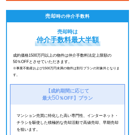
都電荒川線
売却
時の仲介手数料
西武有楽町線
売却時は
北総鉄道
仲介手数料最大半額
JR常磐線
成約価格1500万円以上の物件は仲介手数料法定上限額の
50％OFFとさせていただきます。
京成金町線
※事業不動産および1500万円未満の物件は割引プランの対象外となりま
す。
西武豊島線
上越新幹線
【成約期間に応じて
50
最大
％OFF】
プラン
マンション売買に特化した高い専門性、インターネット・
チラシを駆使した積極的な売却活動で高値売却、早期売却
を狙います。