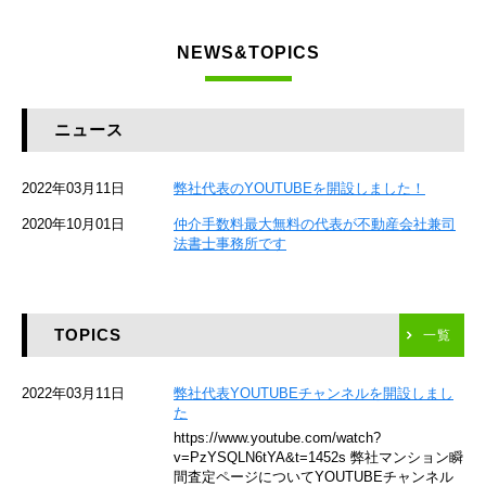
東急東横線
NEWS&TOPICS
東急大井町線
JR京葉線
ニュース
JR総武本線
2022年03月11日
弊社代表のYOUTUBEを開設しました！
京成本線
2020年10月01日
仲介手数料最大無料の代表が不動産会社兼司
JR京浜東北線
法書士事務所です
京急本線
TOPICS
東海道新幹線
一覧
京急空港線
2022年03月11日
弊社代表YOUTUBEチャンネルを開設しまし
た
ゆりかもめ
https://www.youtube.com/watch?
v=PzYSQLN6tYA&t=1452s 弊社マンション瞬
東京メトロ東西線
間査定ページについてYOUTUBEチャンネル