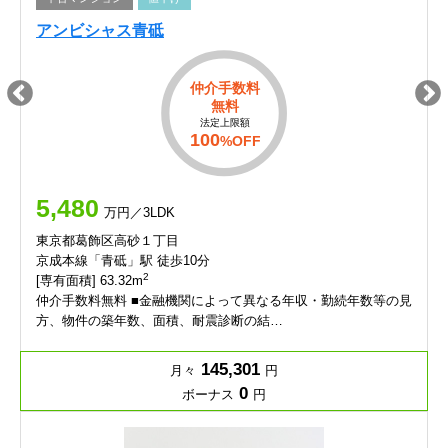
アンビシャス青砥
仲介手数料
無料
法定上限額
100
%OFF
5,480
万円／3LDK
東京都葛飾区高砂１丁目
京成本線「青砥」駅 徒歩10分
2
[専有面積] 63.32m
仲介手数料無料 ■金融機関によって異なる年収・勤続年数等の見
方、物件の築年数、面積、耐震診断の結…
145,301
月々
円
0
ボーナス
円