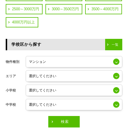
JR中央線
2500～3000万円
3000～3500万円
3500～4000万円
横浜市神奈川区
JR中央・総武線
4000万円以上
川崎市川崎区
つくばエクスプレス
川崎市幸区
学校区から探す
東京メトロ日比谷線
一覧
川崎市中原区
小田急線
川崎市高津区
物件種別
東京メトロ半蔵門線
エリア
東京メトロ副都心線
小学校
東京メトロ銀座線
中学校
東京メトロ有楽町線
東急田園都市線
検索