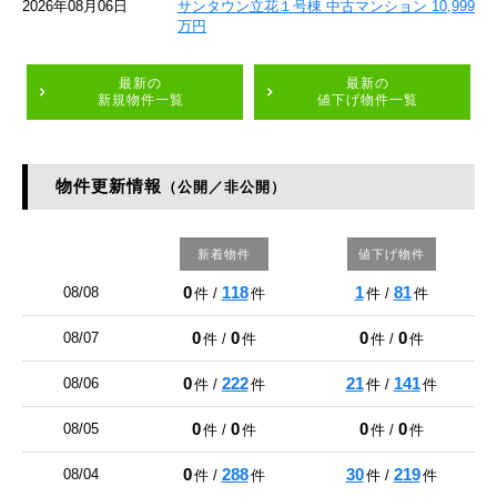
2026年08月06日
サンタウン立花１号棟 中古マンション 10,999
万円
最新の
最新の
新規物件一覧
値下げ物件一覧
物件更新情報
（公開／非公開）
新着物件
値下げ物件
0
118
1
81
08/08
件 /
件
件 /
件
0
0
0
0
08/07
件 /
件
件 /
件
0
222
21
141
08/06
件 /
件
件 /
件
0
0
0
0
08/05
件 /
件
件 /
件
0
288
30
219
08/04
件 /
件
件 /
件