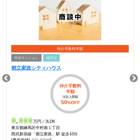
仲介手数料半額
中古マンション
値下げ
都立家政シティハウス
仲介手数料
半額
法定上限額
50
%OFF
-
,
-
-
-
万円／3LDK
東京都練馬区中村南１丁目
西武新宿線「都立家政」駅 徒歩10分
2