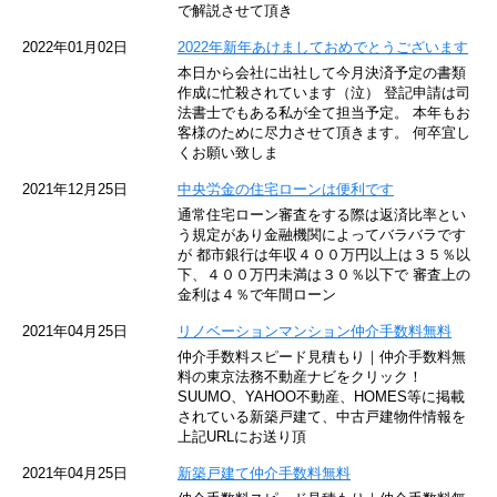
で解説させて頂き
京王井の頭線
2022年01月02日
2022年新年あけましておめでとうございます
本日から会社に出社して今月決済予定の書類
JR湘南新宿ライン
作成に忙殺されています（泣） 登記申請は司
法書士でもある私が全て担当予定。 本年もお
JR横須賀線
客様のために尽力させて頂きます。 何卒宜し
くお願い致しま
京王京王線
2021年12月25日
中央労金の住宅ローンは便利です
通常住宅ローン審査をする際は返済比率とい
東急目黒線
う規定があり金融機関によってバラバラです
が 都市銀行は年収４００万円以上は３５％以
下、４００万円未満は３０％以下で 審査上の
東京臨海高速鉄道
金利は４％で年間ローン
東急世田谷線
2021年04月25日
リノベーションマンション仲介手数料無料
仲介手数料スピード見積もり｜仲介手数料無
東京モノレール
料の東京法務不動産ナビをクリック！
SUUMO、YAHOO不動産、HOMES等に掲載
されている新築戸建て、中古戸建物件情報を
西武池袋線
上記URLにお送り頂
JR南武線
2021年04月25日
新築戸建て仲介手数料無料