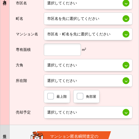
市区名
町名
マンション名
専有面積
2
m
方角
所在階
最上階
角部屋
売却予定
任意
マンション匿名瞬間査定の