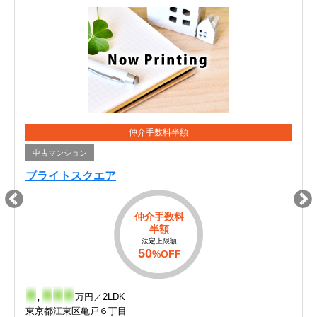
仲介手数料半額
中古マンション
ブライトスクエア
仲介手数料
半額
法定上限額
50
%OFF
-
,
-
-
-
万円／2LDK
東京都江東区亀戸６丁目