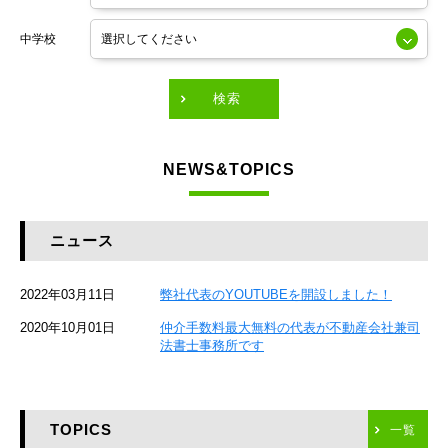
東京メトロ銀座線
中学校
東京メトロ有楽町線
東急田園都市線
検索
東急東横線
NEWS&TOPICS
東急大井町線
JR京葉線
ニュース
JR総武本線
2022年03月11日
弊社代表のYOUTUBEを開設しました！
京成本線
2020年10月01日
仲介手数料最大無料の代表が不動産会社兼司
JR京浜東北線
法書士事務所です
京急本線
TOPICS
東海道新幹線
一覧