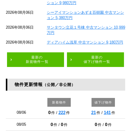
ション 9,980万円
2026年08月06日
シーアイマンションあずま百樹園 中古マンシ
ョン 5,380万円
2026年08月06日
サンタウン立花１号棟 中古マンション 10,999
万円
2026年08月06日
ディアハイム浅草 中古マンション 9,180万円
最新の
最新の
新規物件一覧
値下げ物件一覧
物件更新情報
（公開／非公開）
新着物件
値下げ物件
0
222
21
141
08/06
件 /
件
件 /
件
0
0
0
0
08/05
件 /
件
件 /
件