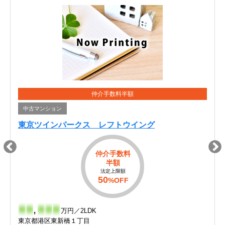
仲介手数料半額
中古マンション
東京ツインパークス レフトウイング
仲介手数料
半額
法定上限額
50
%OFF
-
-
,
-
-
-
万円／2LDK
東京都港区東新橋１丁目