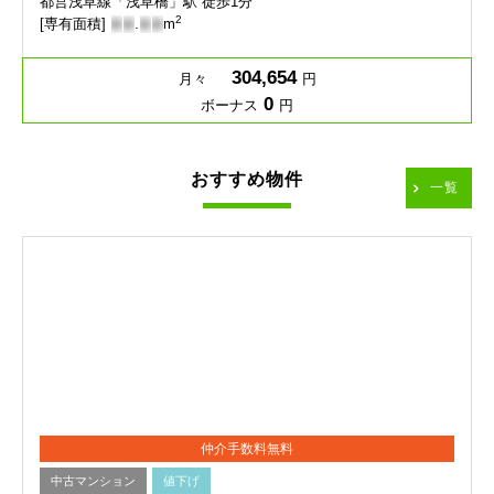
都営浅草線「浅草橋」駅 徒歩1分
2
[専有面積]
-
-
.
-
-
m
304,654
月々
円
0
ボーナス
円
おすすめ物件
一覧
仲介手数料無料
中古マンション
値下げ