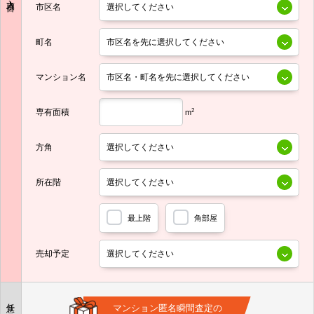
市区名
町名
マンション名
専有面積
2
m
方角
所在階
最上階
角部屋
売却予定
任意
マンション匿名瞬間査定の