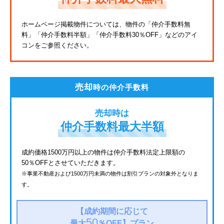
東武亀戸線
ホームページ掲載物件については、物件の「仲介手数料無
料」
「仲介手数料半額」「仲介手数料30％OFF」などのアイ
東武東上線
コンをご参照ください。
JR鶴見線
都電荒川線
売却
時の仲介手数料
西武有楽町線
売却時は
北総鉄道
仲介手数料最大半額
JR常磐線
成約価格1500万円以上の物件は仲介手数料法定上限額の
50％OFFとさせていただきます。
京成金町線
※事業不動産および1500万円未満の物件は割引プランの対象外となりま
す。
西武豊島線
上越新幹線
【成約期間に応じて
50
最大
％OFF】
プラン