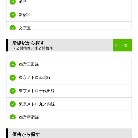
港区
新宿区
文京区
台東区
沿線駅から探す
一覧
（公開物件／非公開物件）
墨田区
都営三田線
江東区
東京メトロ南北線
品川区
東京メトロ千代田線
目黒区
東京メトロ丸ノ内線
大田区
都営新宿線
世田谷区
都営大江戸線
渋谷区
価格から探す