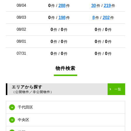
0
288
30
219
08/04
件 /
件
件 /
件
0
198
8
202
08/03
件 /
件
件 /
件
0
0
0
0
08/02
件 /
件
件 /
件
0
0
0
0
08/01
件 /
件
件 /
件
0
0
0
0
07/31
件 /
件
件 /
件
物件検索
エリアから探す
一覧
（公開物件／非公開物件）
千代田区
中央区