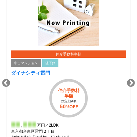
仲介手数料半額
中古マンション
値下げ
ダイナシティ雷門
仲介手数料
半額
法定上限額
50
%OFF
-
-
,
-
-
-
万円／2LDK
東京都台東区雷門２丁目