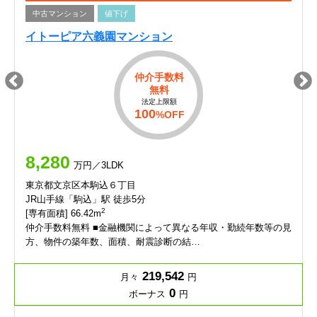
中古マンション
値下げ
イトーピア六義園マンション
仲介手数料
無料
法定上限額
100
%OFF
8,280
万円／3LDK
東京都文京区本駒込６丁目
JR山手線「駒込」駅 徒歩5分
2
[専有面積] 66.42m
仲介手数料無料 ■金融機関によって異なる年収・勤続年数等の見
方、物件の築年数、面積、耐震診断の結…
219,542
月々
円
0
ボーナス
円