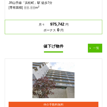
JR山手線「浜松町」駅 徒歩7分
2
[専有面積]
-
-
.
-
-
m
975,742
月々
円
0
ボーナス
円
値下げ物件
一覧
仲介手数料無料