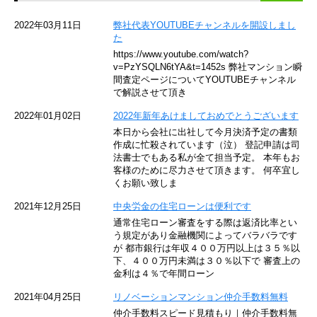
京急空港線
2022年03月11日
弊社代表YOUTUBEチャンネルを開設しまし
た
ゆりかもめ
https://www.youtube.com/watch?
v=PzYSQLN6tYA&t=1452s 弊社マンション瞬
東京メトロ東西線
間査定ページについてYOUTUBEチャンネル
で解説させて頂き
京王井の頭線
2022年01月02日
2022年新年あけましておめでとうございます
本日から会社に出社して今月決済予定の書類
JR湘南新宿ライン
作成に忙殺されています（泣） 登記申請は司
法書士でもある私が全て担当予定。 本年もお
JR横須賀線
客様のために尽力させて頂きます。 何卒宜し
くお願い致しま
京王京王線
2021年12月25日
中央労金の住宅ローンは便利です
通常住宅ローン審査をする際は返済比率とい
東急目黒線
う規定があり金融機関によってバラバラです
が 都市銀行は年収４００万円以上は３５％以
下、４００万円未満は３０％以下で 審査上の
東京臨海高速鉄道
金利は４％で年間ローン
東急世田谷線
2021年04月25日
リノベーションマンション仲介手数料無料
仲介手数料スピード見積もり｜仲介手数料無