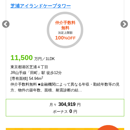
芝浦アイランドケープタワー
仲介手数料
無料
法定上限額
100
%OFF
11,500
万円／1LDK
東京都港区芝浦４丁目
JR山手線「田町」駅 徒歩12分
2
[専有面積] 54.94m
仲介手数料無料 ■金融機関によって異なる年収・勤続年数等の見
方、物件の築年数、面積、耐震診断の結…
304,919
月々
円
0
ボーナス
円