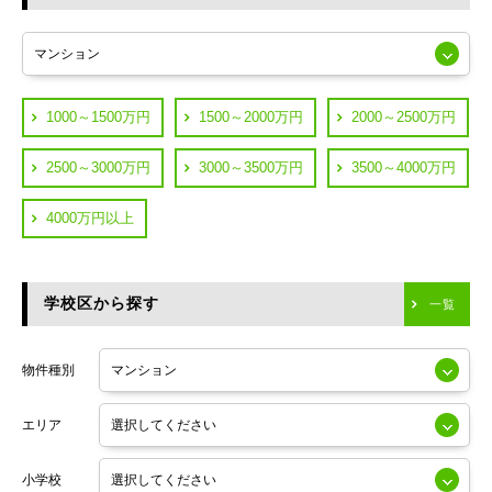
東急多摩川線
練馬区
JR山手線
葛飾区
都営浅草線
1000～1500万円
1500～2000万円
2000～2500万円
横浜市鶴見区
JR中央線
2500～3000万円
3000～3500万円
3500～4000万円
横浜市神奈川区
JR中央・総武線
4000万円以上
川崎市川崎区
つくばエクスプレス
川崎市幸区
学校区から探す
東京メトロ日比谷線
一覧
川崎市中原区
小田急線
川崎市高津区
物件種別
東京メトロ半蔵門線
エリア
東京メトロ副都心線
小学校