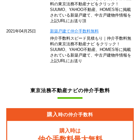
東京モノレール
料の東京法務不動産ナビをクリック！
SUUMO、YAHOO不動産、HOMES等に掲載
されている新築戸建て、中古戸建物件情報を
西武池袋線
上記URLにお送り頂
JR南武線
2021年04月25日
新築戸建て仲介手数料無料
仲介手数料スピード見積もり｜仲介手数料無
東急池上線
料の東京法務不動産ナビ をクリック！
SUUMO、YAHOO不動産、HOMES等に掲載
されている新築戸建て、中古戸建物件情報を
西武新宿線
上記URLにお送り
東武伊勢崎線
京成押上線
東京法務不動産ナビの仲介手数料
JR常磐緩行線
京急大師線
購入
時の仲介手数料
JR東海道本線
購入時は
JR埼京線
仲介手数料最大無料