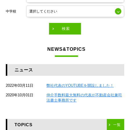
東京メトロ銀座線
中学校
東京メトロ有楽町線
東急田園都市線
検索
東急東横線
NEWS&TOPICS
東急大井町線
JR京葉線
ニュース
JR総武本線
2022年03月11日
弊社代表のYOUTUBEを開設しました！
京成本線
2020年10月01日
仲介手数料最大無料の代表が不動産会社兼司
JR京浜東北線
法書士事務所です
京急本線
TOPICS
東海道新幹線
一覧