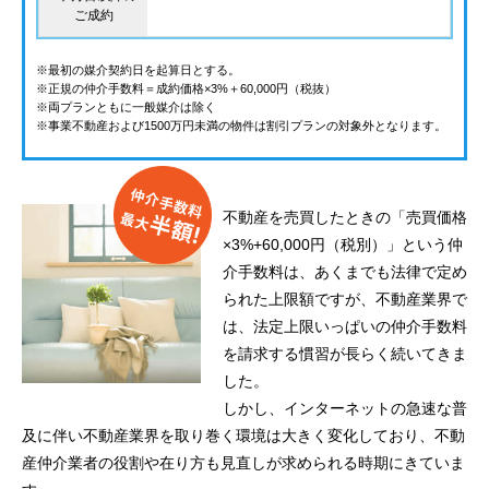
ご成約
※最初の媒介契約日を起算日とする。
※正規の仲介手数料＝成約価格×3%＋60,000円（税抜）
※両プランともに一般媒介は除く
※事業不動産および1500万円未満の物件は割引プランの対象外となります。
不動産を売買したときの「売買価格
×3%+60,000円（税別）」という仲
介手数料は、あくまでも法律で定め
られた上限額ですが、不動産業界で
は、法定上限いっぱいの仲介手数料
を請求する慣習が長らく続いてきま
した。
しかし、インターネットの急速な普
及に伴い不動産業界を取り巻く環境は大きく変化しており、不動
産仲介業者の役割や在り方も見直しが求められる時期にきていま