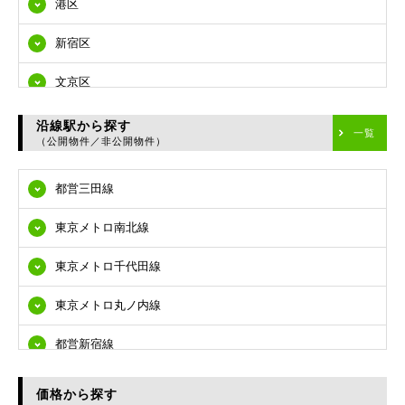
港区
新宿区
文京区
台東区
沿線駅から探す
一覧
（公開物件／非公開物件）
墨田区
都営三田線
江東区
東京メトロ南北線
品川区
東京メトロ千代田線
目黒区
東京メトロ丸ノ内線
大田区
都営新宿線
世田谷区
都営大江戸線
渋谷区
価格から探す