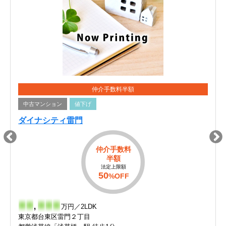
仲介手数料半額
中古マンション
値下げ
ダイナシティ雷門
仲介手数料
半額
法定上限額
50
%OFF
-
-
,
-
-
-
万円／2LDK
東京都台東区雷門２丁目