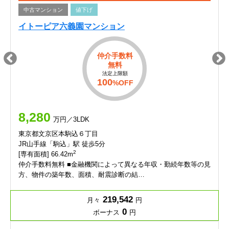
中古マンション
値下げ
イトーピア六義園マンション
仲介手数料
無料
法定上限額
100
%OFF
8,280
万円／3LDK
東京都文京区本駒込６丁目
JR山手線「駒込」駅 徒歩5分
2
[専有面積] 66.42m
仲介手数料無料 ■金融機関によって異なる年収・勤続年数等の見
方、物件の築年数、面積、耐震診断の結…
219,542
月々
円
0
ボーナス
円