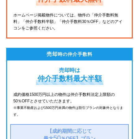
東武亀戸線
ホームページ掲載物件については、物件の「仲介手数料無
料」
「仲介手数料半額」「仲介手数料30％OFF」などのアイ
東武東上線
コンをご参照ください。
JR鶴見線
都電荒川線
売却
時の仲介手数料
西武有楽町線
売却時は
北総鉄道
仲介手数料最大半額
JR常磐線
成約価格1500万円以上の物件は仲介手数料法定上限額の
50％OFFとさせていただきます。
京成金町線
※事業不動産および1500万円未満の物件は割引プランの対象外となりま
す。
西武豊島線
上越新幹線
【成約期間に応じて
50
最大
％OFF】
プラン