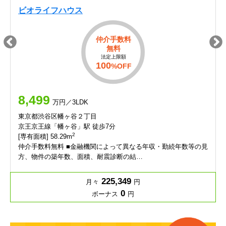
ビオライフハウス
仲介手数料
無料
法定上限額
100
%OFF
8,499
万円／3LDK
東京都渋谷区幡ヶ谷２丁目
京王京王線「幡ヶ谷」駅 徒歩7分
2
[専有面積] 58.29m
仲介手数料無料 ■金融機関によって異なる年収・勤続年数等の見
方、物件の築年数、面積、耐震診断の結…
225,349
月々
円
0
ボーナス
円