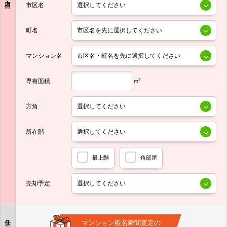
市区名
町名
マンション名
専有面積
2
m
方角
所在階
最上階
角部屋
売却予定
任意
マンション匿名瞬間査定の