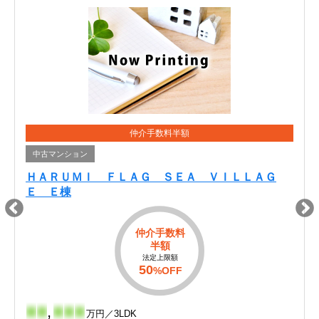
仲介手数料半額
中古マンション
ＨＡＲＵＭＩ ＦＬＡＧ ＳＥＡ ＶＩＬＬＡＧ
Ｅ Ｅ棟
仲介手数料
半額
法定上限額
50
%OFF
-
-
,
-
-
-
万円／3LDK