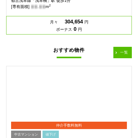
都営浅草線「浅草橋」駅 徒歩1分
2
[専有面積]
-
-
.
-
-
m
304,654
月々
円
0
ボーナス
円
おすすめ物件
一覧
仲介手数料無料
中古マンション
値下げ