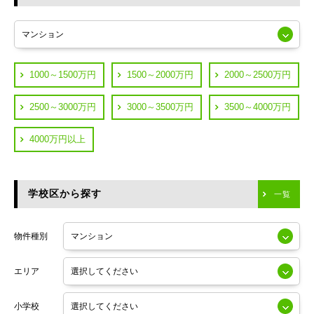
東急多摩川線
練馬区
JR山手線
葛飾区
都営浅草線
1000～1500万円
1500～2000万円
2000～2500万円
横浜市鶴見区
JR中央線
2500～3000万円
3000～3500万円
3500～4000万円
横浜市神奈川区
JR中央・総武線
4000万円以上
川崎市川崎区
つくばエクスプレス
川崎市幸区
学校区から探す
東京メトロ日比谷線
一覧
川崎市中原区
小田急線
川崎市高津区
物件種別
東京メトロ半蔵門線
エリア
東京メトロ副都心線
小学校