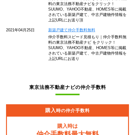
東京モノレール
料の東京法務不動産ナビをクリック！
SUUMO、YAHOO不動産、HOMES等に掲載
されている新築戸建て、中古戸建物件情報を
西武池袋線
上記URLにお送り頂
JR南武線
2021年04月25日
新築戸建て仲介手数料無料
仲介手数料スピード見積もり｜仲介手数料無
東急池上線
料の東京法務不動産ナビ をクリック！
SUUMO、YAHOO不動産、HOMES等に掲載
されている新築戸建て、中古戸建物件情報を
西武新宿線
上記URLにお送り
東武伊勢崎線
京成押上線
東京法務不動産ナビの仲介手数料
JR常磐緩行線
京急大師線
購入
時の仲介手数料
JR東海道本線
購入時は
JR埼京線
仲介手数料最大無料