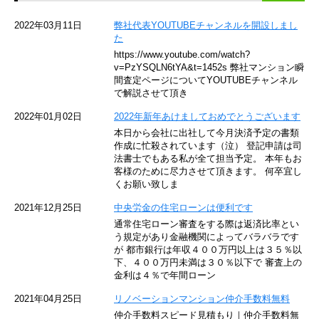
京急空港線
2022年03月11日
弊社代表YOUTUBEチャンネルを開設しまし
た
ゆりかもめ
https://www.youtube.com/watch?
v=PzYSQLN6tYA&t=1452s 弊社マンション瞬
東京メトロ東西線
間査定ページについてYOUTUBEチャンネル
で解説させて頂き
京王井の頭線
2022年01月02日
2022年新年あけましておめでとうございます
本日から会社に出社して今月決済予定の書類
JR湘南新宿ライン
作成に忙殺されています（泣） 登記申請は司
法書士でもある私が全て担当予定。 本年もお
JR横須賀線
客様のために尽力させて頂きます。 何卒宜し
くお願い致しま
京王京王線
2021年12月25日
中央労金の住宅ローンは便利です
通常住宅ローン審査をする際は返済比率とい
東急目黒線
う規定があり金融機関によってバラバラです
が 都市銀行は年収４００万円以上は３５％以
下、４００万円未満は３０％以下で 審査上の
東京臨海高速鉄道
金利は４％で年間ローン
東急世田谷線
2021年04月25日
リノベーションマンション仲介手数料無料
仲介手数料スピード見積もり｜仲介手数料無