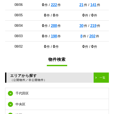
0
222
21
141
08/06
件 /
件
件 /
件
0
0
0
0
08/05
件 /
件
件 /
件
0
288
30
219
08/04
件 /
件
件 /
件
0
198
8
202
08/03
件 /
件
件 /
件
0
0
0
0
08/02
件 /
件
件 /
件
物件検索
エリアから探す
一覧
（公開物件／非公開物件）
千代田区
中央区