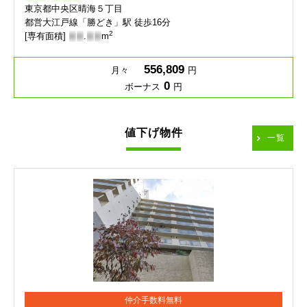
東京都中央区晴海５丁目
都営大江戸線「勝どき」駅 徒歩16分
2
[専有面積]
-
-
.
-
-
m
556,809
月々
円
0
ボーナス
円
値下げ物件
一覧
仲介手数料無料