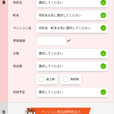
市区名
町名
マンション名
専有面積
2
m
方角
所在階
最上階
角部屋
売却予定
任意
マンション匿名瞬間査定の