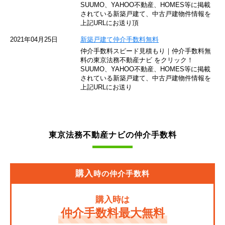
SUUMO、YAHOO不動産、HOMES等に掲載
されている新築戸建て、中古戸建物件情報を
西武池袋線
上記URLにお送り頂
JR南武線
2021年04月25日
新築戸建て仲介手数料無料
仲介手数料スピード見積もり｜仲介手数料無
東急池上線
料の東京法務不動産ナビ をクリック！
SUUMO、YAHOO不動産、HOMES等に掲載
されている新築戸建て、中古戸建物件情報を
西武新宿線
上記URLにお送り
東武伊勢崎線
京成押上線
東京法務不動産ナビの仲介手数料
JR常磐緩行線
京急大師線
購入
時の仲介手数料
JR東海道本線
購入時は
JR埼京線
仲介手数料最大無料