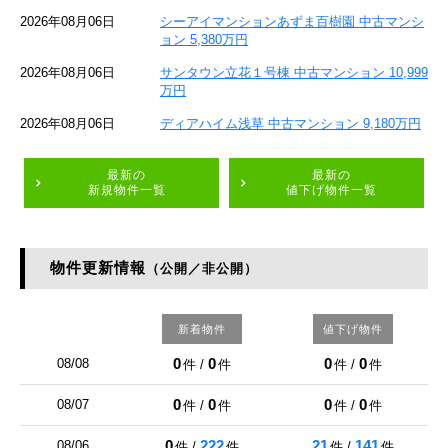
2026年08月06日
シーアイマンションあずま百樹園 中古マンシ
ョン 5,380万円
2026年08月06日
サンタウン立花１号棟 中古マンション 10,999
万円
2026年08月06日
ディアハイム浅草 中古マンション 9,180万円
最新の
最新の
新規物件一覧
値下げ物件一覧
物件更新情報
（公開／非公開）
新着物件
値下げ物件
0
0
0
0
08/08
件 /
件
件 /
件
0
0
0
0
08/07
件 /
件
件 /
件
0
222
21
141
08/06
件 /
件
件 /
件