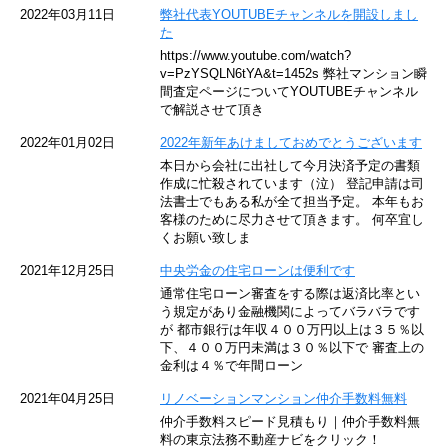
京急空港線
2022年03月11日
弊社代表YOUTUBEチャンネルを開設しまし
た
ゆりかもめ
https://www.youtube.com/watch?
v=PzYSQLN6tYA&t=1452s 弊社マンション瞬
東京メトロ東西線
間査定ページについてYOUTUBEチャンネル
で解説させて頂き
京王井の頭線
2022年01月02日
2022年新年あけましておめでとうございます
本日から会社に出社して今月決済予定の書類
JR湘南新宿ライン
作成に忙殺されています（泣） 登記申請は司
法書士でもある私が全て担当予定。 本年もお
JR横須賀線
客様のために尽力させて頂きます。 何卒宜し
くお願い致しま
京王京王線
2021年12月25日
中央労金の住宅ローンは便利です
通常住宅ローン審査をする際は返済比率とい
東急目黒線
う規定があり金融機関によってバラバラです
が 都市銀行は年収４００万円以上は３５％以
下、４００万円未満は３０％以下で 審査上の
東京臨海高速鉄道
金利は４％で年間ローン
東急世田谷線
2021年04月25日
リノベーションマンション仲介手数料無料
仲介手数料スピード見積もり｜仲介手数料無
東京モノレール
料の東京法務不動産ナビをクリック！