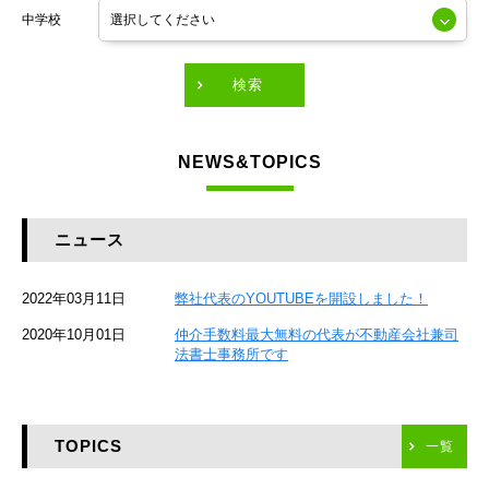
中学校
東京メトロ有楽町線
東急田園都市線
検索
東急東横線
NEWS&TOPICS
東急大井町線
JR京葉線
ニュース
JR総武本線
2022年03月11日
弊社代表のYOUTUBEを開設しました！
京成本線
2020年10月01日
仲介手数料最大無料の代表が不動産会社兼司
JR京浜東北線
法書士事務所です
京急本線
TOPICS
東海道新幹線
一覧