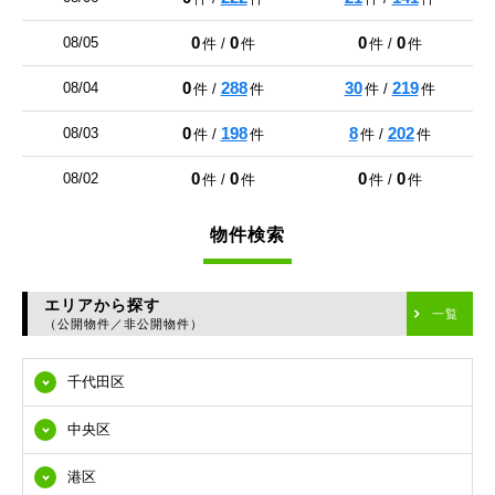
0
0
0
0
08/05
件 /
件
件 /
件
0
288
30
219
08/04
件 /
件
件 /
件
0
198
8
202
08/03
件 /
件
件 /
件
0
0
0
0
08/02
件 /
件
件 /
件
物件検索
エリアから探す
一覧
（公開物件／非公開物件）
千代田区
中央区
港区