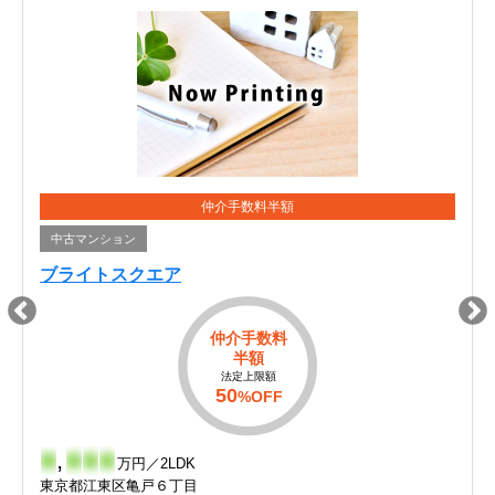
仲介手数料半額
中古マンション
ブライトスクエア
仲介手数料
半額
法定上限額
50
%OFF
-
,
-
-
-
万円／2LDK
東京都江東区亀戸６丁目