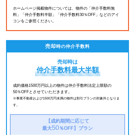
東武亀戸線
ホームページ掲載物件については、物件の「仲介手数料無
料」
「仲介手数料半額」「仲介手数料30％OFF」などのアイ
東武東上線
コンをご参照ください。
JR鶴見線
都電荒川線
売却
時の仲介手数料
西武有楽町線
売却時は
北総鉄道
仲介手数料最大半額
JR常磐線
成約価格1500万円以上の物件は仲介手数料法定上限額の
50％OFFとさせていただきます。
京成金町線
※事業不動産および1500万円未満の物件は割引プランの対象外となりま
す。
西武豊島線
上越新幹線
【成約期間に応じて
50
最大
％OFF】
プラン