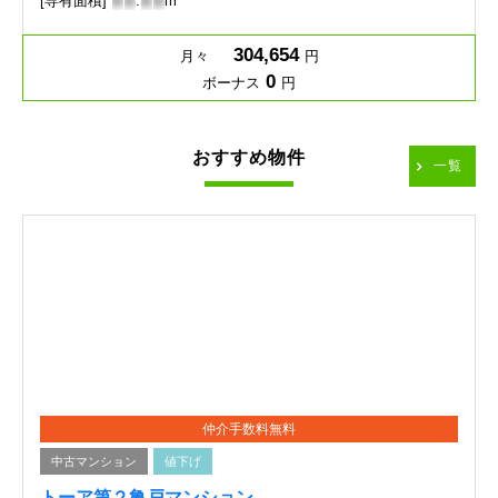
[専有面積]
-
-
.
-
-
m
304,654
月々
円
0
ボーナス
円
おすすめ物件
一覧
仲介手数料無料
中古マンション
値下げ
トーア第２亀戸マンション