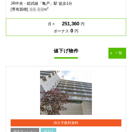
JR中央・総武線「亀戸」駅 徒歩1分
2
[専有面積]
-
-
.
-
-
m
251,360
月々
円
0
ボーナス
円
値下げ物件
一覧
仲介手数料無料
中古マンション
値下げ