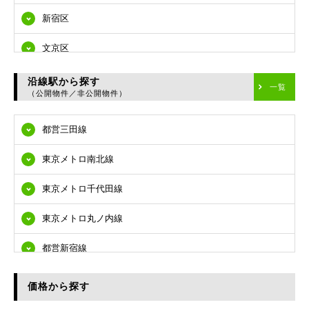
新宿区
文京区
台東区
沿線駅から探す
一覧
（公開物件／非公開物件）
墨田区
都営三田線
江東区
東京メトロ南北線
品川区
東京メトロ千代田線
目黒区
東京メトロ丸ノ内線
大田区
都営新宿線
世田谷区
都営大江戸線
渋谷区
価格から探す
東急多摩川線