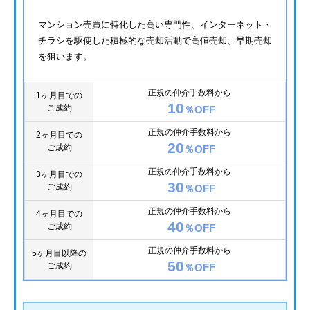
マンション売買に特化した高い専門性、インターネット・
チラシを駆使した積極的な売却活動で高値売却、早期売却
を狙います。
正規の仲介手数料から
1ヶ月目での
10
ご成約
％OFF
正規の仲介手数料から
2ヶ月目での
20
ご成約
％OFF
正規の仲介手数料から
3ヶ月目での
30
ご成約
％OFF
正規の仲介手数料から
4ヶ月目での
40
ご成約
％OFF
正規の仲介手数料から
5ヶ月目以降の
50
ご成約
％OFF