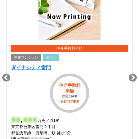
仲介手数料半額
中古マンション
値下げ
ダイナシティ雷門
仲介手数料
半額
法定上限額
50
%OFF
-
-
,
-
-
-
万円／2LDK
東京都台東区雷門２丁目
都営浅草線「浅草橋」駅 徒歩1分
2