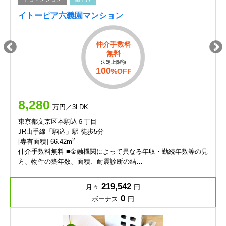
イトーピア六義園マンション
仲介手数料
無料
法定上限額
100
%OFF
8,280
万円／3LDK
東京都文京区本駒込６丁目
JR山手線「駒込」駅 徒歩5分
2
[専有面積] 66.42m
仲介手数料無料 ■金融機関によって異なる年収・勤続年数等の見
方、物件の築年数、面積、耐震診断の結…
219,542
月々
円
0
ボーナス
円