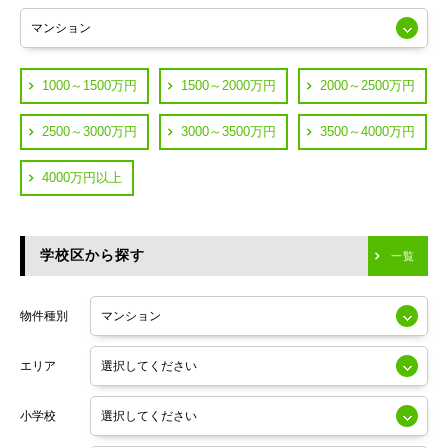
練馬区
JR山手線
葛飾区
都営浅草線
1000～1500万円
1500～2000万円
2000～2500万円
横浜市鶴見区
JR中央線
2500～3000万円
3000～3500万円
3500～4000万円
横浜市神奈川区
JR中央・総武線
4000万円以上
川崎市川崎区
つくばエクスプレス
川崎市幸区
学校区から探す
東京メトロ日比谷線
一覧
川崎市中原区
小田急線
川崎市高津区
物件種別
東京メトロ半蔵門線
エリア
東京メトロ副都心線
小学校
東京メトロ銀座線