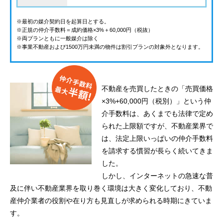
※最初の媒介契約日を起算日とする。
※正規の仲介手数料＝成約価格×3%＋60,000円（税抜）
※両プランともに一般媒介は除く
※事業不動産および1500万円未満の物件は割引プランの対象外となります。
不動産を売買したときの「売買価格
×3%+60,000円（税別）」という仲
介手数料は、あくまでも法律で定め
られた上限額ですが、不動産業界で
は、法定上限いっぱいの仲介手数料
を請求する慣習が長らく続いてきま
した。
しかし、インターネットの急速な普
及に伴い不動産業界を取り巻く環境は大きく変化しており、不動
産仲介業者の役割や在り方も見直しが求められる時期にきていま
す。