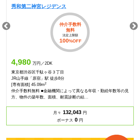
秀和第二神宮レジデンス
仲介手数料
無料
法定上限額
100
%OFF
4,980
万円／2DK
東京都渋谷区千駄ヶ谷３丁目
JR山手線「原宿」駅 徒歩8分
2
[専有面積] 45.09m
仲介手数料無料 ■金融機関によって異なる年収・勤続年数等の見
方、物件の築年数、面積、耐震診断の結…
132,043
月々
円
0
ボーナス
円