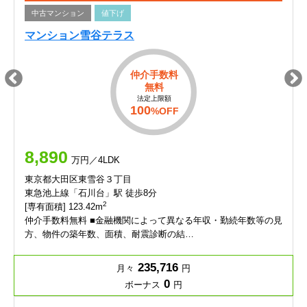
中古マンション
値下げ
マンション雪谷テラス
仲介手数料
無料
法定上限額
100
%OFF
8,890
万円／4LDK
東京都大田区東雪谷３丁目
東急池上線「石川台」駅 徒歩8分
2
[専有面積] 123.42m
仲介手数料無料 ■金融機関によって異なる年収・勤続年数等の見
方、物件の築年数、面積、耐震診断の結…
235,716
月々
円
0
ボーナス
円