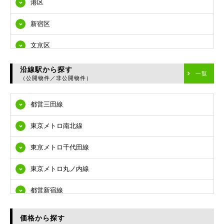
港区
新宿区
文京区
台東区
沿線駅から探す
一覧
（公開物件／非公開物件）
墨田区
都営三田線
江東区
東京メトロ南北線
品川区
東京メトロ千代田線
目黒区
東京メトロ丸ノ内線
大田区
都営新宿線
世田谷区
都営大江戸線
渋谷区
価格から探す