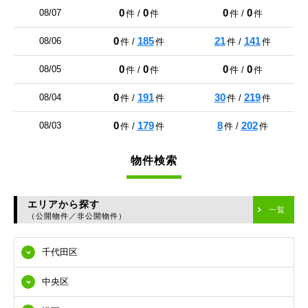
0
0
0
0
08/07
件 /
件
件 /
件
0
185
21
141
08/06
件 /
件
件 /
件
0
0
0
0
08/05
件 /
件
件 /
件
0
191
30
219
08/04
件 /
件
件 /
件
0
179
8
202
08/03
件 /
件
件 /
件
物件検索
エリアから探す
一覧
（公開物件／非公開物件）
千代田区
中央区