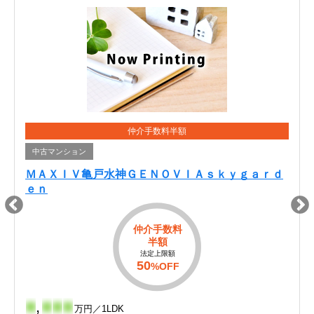
仲介手数料半額
中古マンション
ＭＡＸＩＶ亀戸水神ＧＥＮＯＶＩＡｓｋｙｇａｒｄ
ｅｎ
仲介手数料
半額
法定上限額
50
%OFF
-
,
-
-
-
万円／1LDK