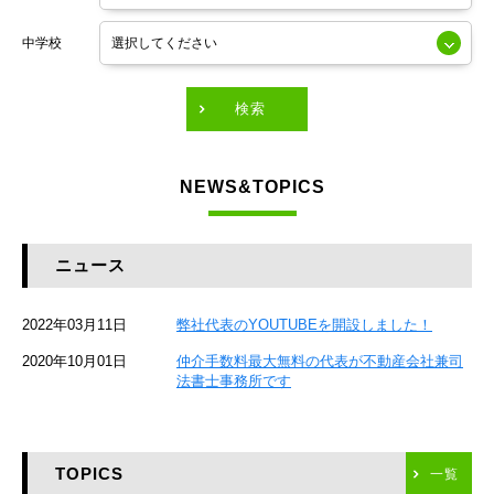
東京メトロ銀座線
中学校
東京メトロ有楽町線
東急田園都市線
検索
東急東横線
NEWS&TOPICS
東急大井町線
JR京葉線
ニュース
JR総武本線
2022年03月11日
弊社代表のYOUTUBEを開設しました！
京成本線
2020年10月01日
仲介手数料最大無料の代表が不動産会社兼司
JR京浜東北線
法書士事務所です
京急本線
TOPICS
東海道新幹線
一覧