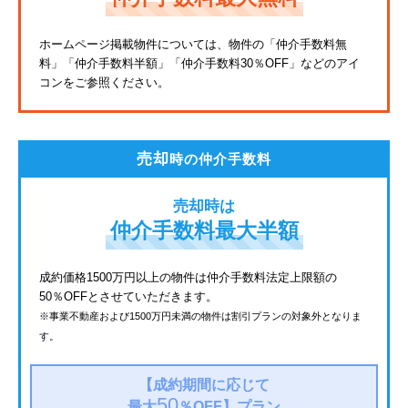
東武亀戸線
ホームページ掲載物件については、物件の「仲介手数料無
料」
「仲介手数料半額」「仲介手数料30％OFF」などのアイ
東武東上線
コンをご参照ください。
JR鶴見線
都電荒川線
売却
時の仲介手数料
西武有楽町線
売却時は
北総鉄道
仲介手数料最大半額
JR常磐線
成約価格1500万円以上の物件は仲介手数料法定上限額の
50％OFFとさせていただきます。
京成金町線
※事業不動産および1500万円未満の物件は割引プランの対象外となりま
す。
上越新幹線
西武豊島線
【成約期間に応じて
50
最大
％OFF】
プラン