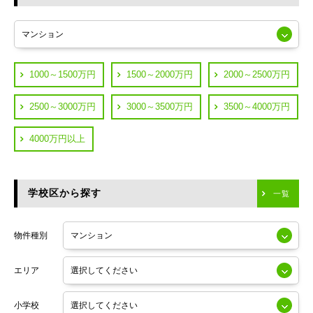
東急多摩川線
練馬区
JR山手線
葛飾区
都営浅草線
1000～1500万円
1500～2000万円
2000～2500万円
横浜市鶴見区
JR中央線
2500～3000万円
3000～3500万円
3500～4000万円
横浜市神奈川区
JR中央・総武線
4000万円以上
川崎市川崎区
つくばエクスプレス
川崎市幸区
学校区から探す
東京メトロ日比谷線
一覧
川崎市中原区
小田急線
川崎市高津区
物件種別
東京メトロ半蔵門線
エリア
東京メトロ副都心線
小学校