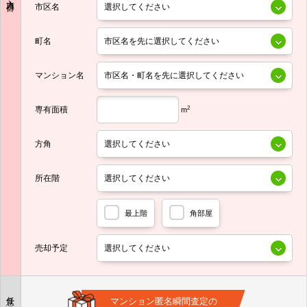
市区名
町名
マンション名
専有面積
2
m
方角
所在階
最上階
角部屋
売却予定
任意
マンション匿名瞬間査定の