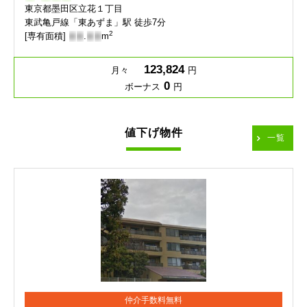
東京都墨田区立花１丁目
東武亀戸線「東あずま」駅 徒歩7分
2
[専有面積]
-
-
.
-
-
m
123,824
月々
円
0
ボーナス
円
値下げ物件
一覧
仲介手数料無料