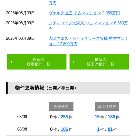
万円
2026年08月09日
ヴェルデ山王 中古マンション 9,980万円
2026年08月09日
シティコープ大森東 中古マンション 6,380万
円
2026年08月09日
大崎ウエストシティタワーズＷ棟 中古マンシ
ョン 17,800万円
最新の
最新の
新規物件一覧
値下げ物件一覧
物件更新情報
（公開／非公開）
新着物件
値下げ物件
0
255
15
186
08/09
件 /
件
件 /
件
0
106
1
81
08/08
件 /
件
件 /
件