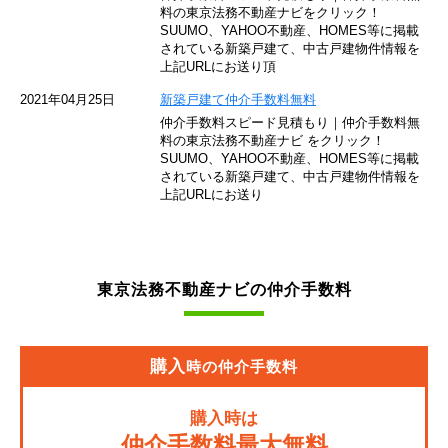
東京モノレール
料の東京法務不動産ナビをクリック！
SUUMO、YAHOO不動産、HOMES等に掲載
されている新築戸建て、中古戸建物件情報を
西武池袋線
上記URLにお送り頂
JR南武線
2021年04月25日
新築戸建て仲介手数料無料
仲介手数料スピード見積もり｜仲介手数料無
東急池上線
料の東京法務不動産ナビ をクリック！
SUUMO、YAHOO不動産、HOMES等に掲載
されている新築戸建て、中古戸建物件情報を
西武新宿線
上記URLにお送り
東武伊勢崎線
京成押上線
東京法務不動産ナビの仲介手数料
JR常磐緩行線
京急大師線
購入
時の仲介手数料
JR東海道本線
購入時は
JR埼京線
仲介手数料最大無料