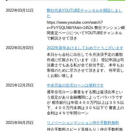
京急空港線
2022年03月11日
弊社代表YOUTUBEチャンネルを開設しまし
た
ゆりかもめ
https://www.youtube.com/watch?
v=PzYSQLN6tYA&t=1452s 弊社マンション瞬
東京メトロ東西線
間査定ページについてYOUTUBEチャンネル
で解説させて頂き
京王井の頭線
2022年01月02日
2022年新年あけましておめでとうございます
本日から会社に出社して今月決済予定の書類
JR湘南新宿ライン
作成に忙殺されています（泣） 登記申請は司
法書士でもある私が全て担当予定。 本年もお
JR横須賀線
客様のために尽力させて頂きます。 何卒宜し
くお願い致しま
京王京王線
2021年12月25日
中央労金の住宅ローンは便利です
通常住宅ローン審査をする際は返済比率とい
東急目黒線
う規定があり金融機関によってバラバラです
が 都市銀行は年収４００万円以上は３５％以
下、４００万円未満は３０％以下で 審査上の
東京臨海高速鉄道
金利は４％で年間ローン
東急世田谷線
2021年04月25日
リノベーションマンション仲介手数料無料
仲介手数料スピード見積もり｜仲介手数料無