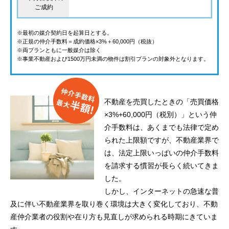
ご成約
※最初の媒介契約日を起算日とする。
※正規の仲介手数料＝成約価格×3%＋60,000円（税抜）
※両プランともに一般媒介は除く
※事業不動産および1500万円未満の物件は割引プランの対象外となります。
不動産を売買したときの「売買価格
×3%+60,000円（税別）」という仲
介手数料は、あくまでも法律で定め
られた上限額ですが、不動産業界で
は、法定上限いっぱいの仲介手数料
を請求する慣習が長らく続いてきま
した。
しかし、インターネットの急速な普
及に伴い不動産業界を取り巻く環境は大きく変化しており、不動
産仲介業者の役割や在り方も見直しが求められる時期にきていま