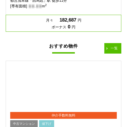
都営浅草線「西馬込」駅 徒歩11分
2
[専有面積]
-
-
.
-
-
m
182,687
月々
円
0
ボーナス
円
おすすめ物件
一覧
仲介手数料無料
中古マンション
値下げ