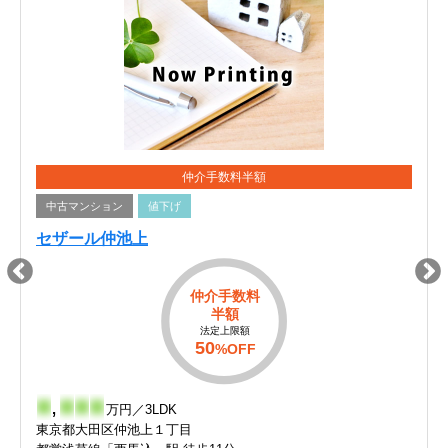
仲介手数料半額
中古マンション
値下げ
セザール仲池上
仲介手数料
半額
法定上限額
50
%OFF
-
,
-
-
-
万円／3LDK
東京都大田区仲池上１丁目