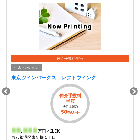
仲介手数料半額
中古マンション
東京ツインパークス レフトウイング
仲介手数料
半額
法定上限額
50
%OFF
-
-
,
-
-
-
万円／2LDK
東京都港区東新橋１丁目