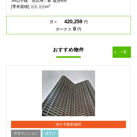
JR山手線「恵比寿」駅 徒歩6分
2
[専有面積]
-
-
.
-
-
m
420,259
月々
円
0
ボーナス
円
おすすめ物件
一覧
仲介手数料無料
中古マンション
値下げ