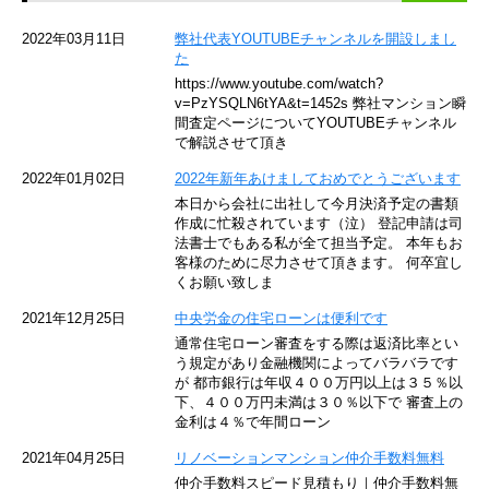
京急空港線
2022年03月11日
弊社代表YOUTUBEチャンネルを開設しまし
た
ゆりかもめ
https://www.youtube.com/watch?
v=PzYSQLN6tYA&t=1452s 弊社マンション瞬
東京メトロ東西線
間査定ページについてYOUTUBEチャンネル
で解説させて頂き
京王井の頭線
2022年01月02日
2022年新年あけましておめでとうございます
本日から会社に出社して今月決済予定の書類
JR湘南新宿ライン
作成に忙殺されています（泣） 登記申請は司
法書士でもある私が全て担当予定。 本年もお
JR横須賀線
客様のために尽力させて頂きます。 何卒宜し
くお願い致しま
京王京王線
2021年12月25日
中央労金の住宅ローンは便利です
通常住宅ローン審査をする際は返済比率とい
東急目黒線
う規定があり金融機関によってバラバラです
が 都市銀行は年収４００万円以上は３５％以
下、４００万円未満は３０％以下で 審査上の
東京臨海高速鉄道
金利は４％で年間ローン
東急世田谷線
2021年04月25日
リノベーションマンション仲介手数料無料
仲介手数料スピード見積もり｜仲介手数料無