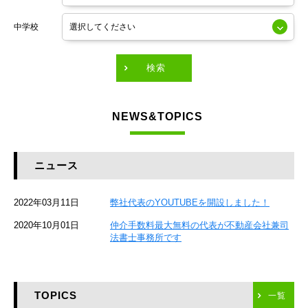
東京メトロ銀座線
中学校
東京メトロ有楽町線
東急田園都市線
検索
東急東横線
NEWS&TOPICS
東急大井町線
JR京葉線
ニュース
JR総武本線
2022年03月11日
弊社代表のYOUTUBEを開設しました！
京成本線
2020年10月01日
仲介手数料最大無料の代表が不動産会社兼司
JR京浜東北線
法書士事務所です
京急本線
TOPICS
東海道新幹線
一覧