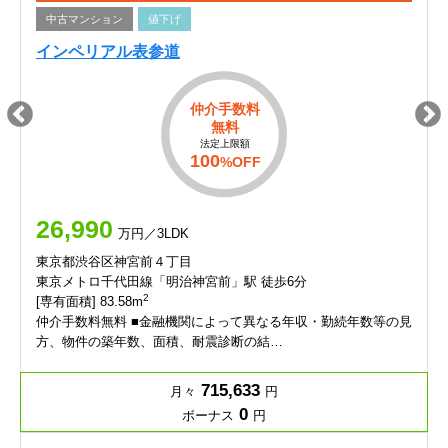
中古マンション
値下げ
インペリアル表参道
仲介手数料
無料
法定上限額
100
%OFF
26,990
万円／3LDK
東京都渋谷区神宮前４丁目
東京メトロ千代田線「明治神宮前」駅 徒歩6分
2
[専有面積] 83.58m
仲介手数料無料 ■金融機関によって異なる年収・勤続年数等の見
方、物件の築年数、面積、耐震診断の結…
715,633
月々
円
0
ボーナス
円