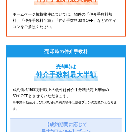
東武亀戸線
ホームページ掲載物件については、物件の「仲介手数料無
料」
「仲介手数料半額」「仲介手数料30％OFF」などのアイ
東武東上線
コンをご参照ください。
JR鶴見線
都電荒川線
売却
時の仲介手数料
西武有楽町線
売却時は
北総鉄道
仲介手数料最大半額
JR常磐線
成約価格1500万円以上の物件は仲介手数料法定上限額の
50％OFFとさせていただきます。
京成金町線
※事業不動産および1500万円未満の物件は割引プランの対象外となりま
す。
西武豊島線
上越新幹線
【成約期間に応じて
50
最大
％OFF】
プラン