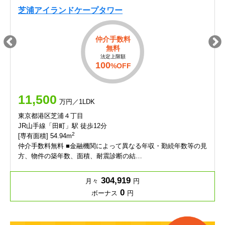
芝浦アイランドケープタワー
仲介手数料
無料
法定上限額
100
%OFF
11,500
万円／1LDK
東京都港区芝浦４丁目
JR山手線「田町」駅 徒歩12分
2
[専有面積] 54.94m
仲介手数料無料 ■金融機関によって異なる年収・勤続年数等の見
方、物件の築年数、面積、耐震診断の結…
304,919
月々
円
0
ボーナス
円