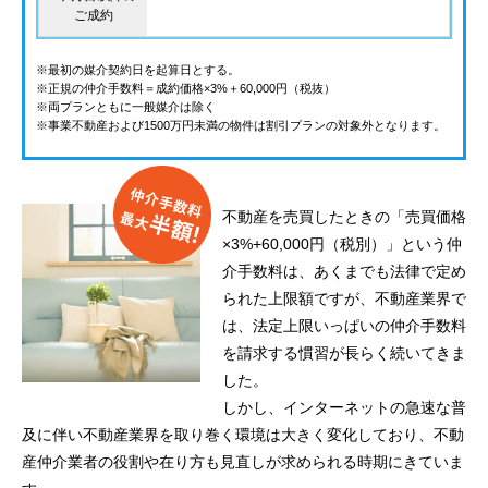
ご成約
※最初の媒介契約日を起算日とする。
※正規の仲介手数料＝成約価格×3%＋60,000円（税抜）
※両プランともに一般媒介は除く
※事業不動産および1500万円未満の物件は割引プランの対象外となります。
不動産を売買したときの「売買価格
×3%+60,000円（税別）」という仲
介手数料は、あくまでも法律で定め
られた上限額ですが、不動産業界で
は、法定上限いっぱいの仲介手数料
を請求する慣習が長らく続いてきま
した。
しかし、インターネットの急速な普
及に伴い不動産業界を取り巻く環境は大きく変化しており、不動
産仲介業者の役割や在り方も見直しが求められる時期にきていま