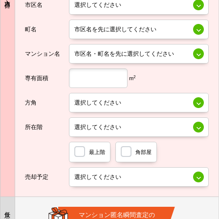
市区名
町名
マンション名
専有面積
2
m
方角
所在階
最上階
角部屋
売却予定
任意
マンション匿名瞬間査定の