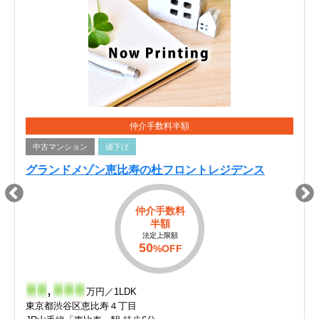
仲介手数料半額
中古マンション
値下げ
グランドメゾン恵比寿の杜フロントレジデンス
仲介手数料
半額
法定上限額
50
%OFF
-
-
,
-
-
-
万円／1LDK
東京都渋谷区恵比寿４丁目