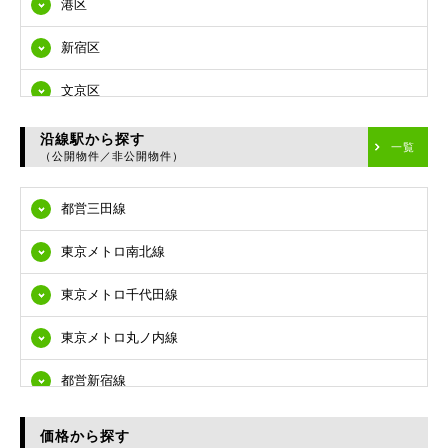
港区
新宿区
文京区
台東区
沿線駅から探す
一覧
（公開物件／非公開物件）
墨田区
都営三田線
江東区
東京メトロ南北線
品川区
東京メトロ千代田線
目黒区
東京メトロ丸ノ内線
大田区
都営新宿線
世田谷区
都営大江戸線
渋谷区
価格から探す