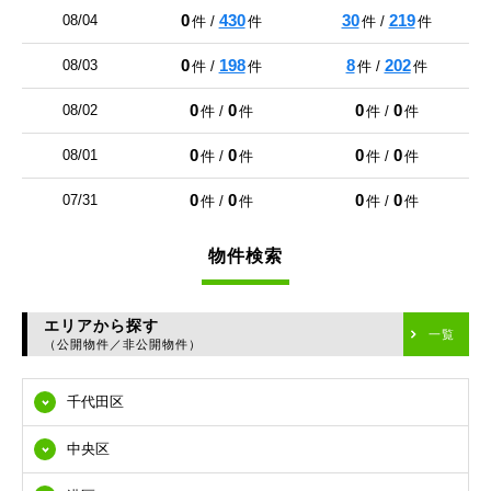
0
430
30
219
08/04
件 /
件
件 /
件
0
198
8
202
08/03
件 /
件
件 /
件
0
0
0
0
08/02
件 /
件
件 /
件
0
0
0
0
08/01
件 /
件
件 /
件
0
0
0
0
07/31
件 /
件
件 /
件
物件検索
エリアから探す
一覧
（公開物件／非公開物件）
千代田区
中央区