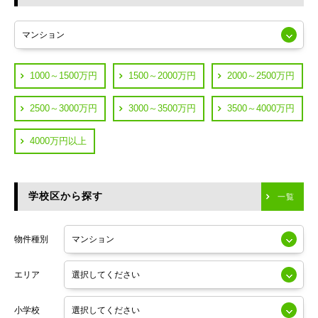
東急多摩川線
練馬区
JR山手線
葛飾区
都営浅草線
1000～1500万円
1500～2000万円
2000～2500万円
横浜市鶴見区
JR中央線
2500～3000万円
3000～3500万円
3500～4000万円
横浜市神奈川区
JR中央・総武線
4000万円以上
川崎市川崎区
つくばエクスプレス
川崎市幸区
学校区から探す
東京メトロ日比谷線
一覧
川崎市中原区
小田急線
川崎市高津区
物件種別
東京メトロ半蔵門線
エリア
東京メトロ副都心線
小学校