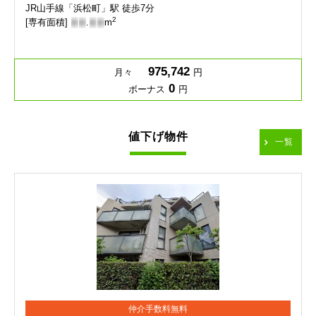
JR山手線「浜松町」駅 徒歩7分
2
[専有面積]
-
-
.
-
-
m
975,742
月々
円
0
ボーナス
円
値下げ物件
一覧
仲介手数料無料