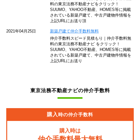
東京モノレール
料の東京法務不動産ナビをクリック！
SUUMO、YAHOO不動産、HOMES等に掲載
されている新築戸建て、中古戸建物件情報を
西武池袋線
上記URLにお送り頂
JR南武線
2021年04月25日
新築戸建て仲介手数料無料
仲介手数料スピード見積もり｜仲介手数料無
東急池上線
料の東京法務不動産ナビ をクリック！
SUUMO、YAHOO不動産、HOMES等に掲載
されている新築戸建て、中古戸建物件情報を
西武新宿線
上記URLにお送り
東武伊勢崎線
京成押上線
東京法務不動産ナビの仲介手数料
JR常磐緩行線
京急大師線
購入
時の仲介手数料
JR東海道本線
購入時は
JR埼京線
仲介手数料最大無料