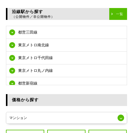
台東区
沿線駅から探す
一覧
（公開物件／非公開物件）
墨田区
都営三田線
江東区
東京メトロ南北線
品川区
東京メトロ千代田線
目黒区
東京メトロ丸ノ内線
大田区
都営新宿線
世田谷区
都営大江戸線
渋谷区
価格から探す
東急多摩川線
練馬区
JR山手線
葛飾区