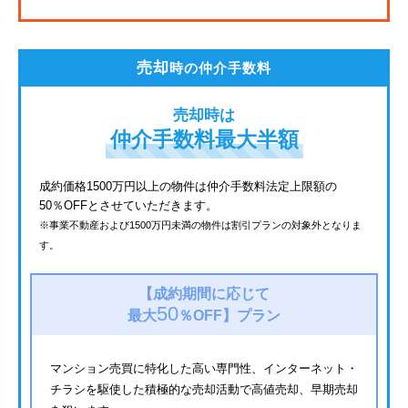
JR鶴見線
都電荒川線
売却
時の仲介手数料
西武有楽町線
売却時は
北総鉄道
仲介手数料最大半額
JR常磐線
成約価格1500万円以上の物件は仲介手数料法定上限額の
50％OFFとさせていただきます。
京成金町線
※事業不動産および1500万円未満の物件は割引プランの対象外となりま
す。
西武豊島線
上越新幹線
【成約期間に応じて
50
最大
％OFF】
プラン
マンション売買に特化した高い専門性、インターネット・
チラシを駆使した積極的な売却活動で高値売却、早期売却