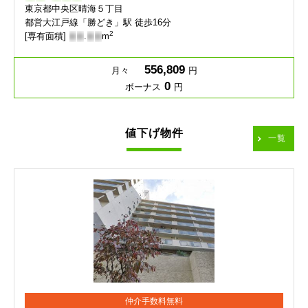
東京都中央区晴海５丁目
都営大江戸線「勝どき」駅 徒歩16分
2
[専有面積]
-
-
.
-
-
m
556,809
月々
円
0
ボーナス
円
値下げ物件
一覧
仲介手数料無料