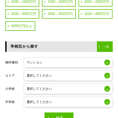
都営浅草線
1000～1500万円
1500～2000万円
2000～2500万円
横浜市鶴見区
JR中央線
2500～3000万円
3000～3500万円
3500～4000万円
横浜市神奈川区
JR中央・総武線
4000万円以上
川崎市川崎区
つくばエクスプレス
川崎市幸区
学校区から探す
東京メトロ日比谷線
一覧
川崎市中原区
小田急線
川崎市高津区
物件種別
東京メトロ半蔵門線
エリア
東京メトロ副都心線
小学校
東京メトロ銀座線
中学校
東京メトロ有楽町線
東急田園都市線
検索