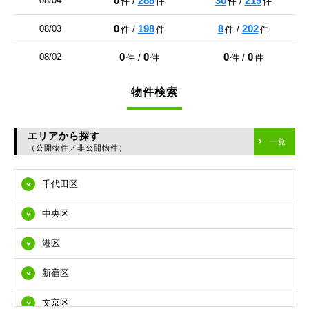
0
288
30
219
08/04
件 /
件
件 /
件
0
198
8
202
08/03
件 /
件
件 /
件
0
0
0
0
08/02
件 /
件
件 /
件
物件検索
エリアから探す
一覧
（公開物件／非公開物件）
千代田区
中央区
港区
新宿区
文京区