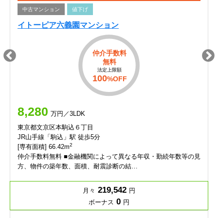
中古マンション
値下げ
イトーピア六義園マンション
仲介手数料
無料
法定上限額
100
%OFF
8,280
万円／3LDK
東京都文京区本駒込６丁目
JR山手線「駒込」駅 徒歩5分
2
[専有面積] 66.42m
仲介手数料無料 ■金融機関によって異なる年収・勤続年数等の見
方、物件の築年数、面積、耐震診断の結…
219,542
月々
円
0
ボーナス
円