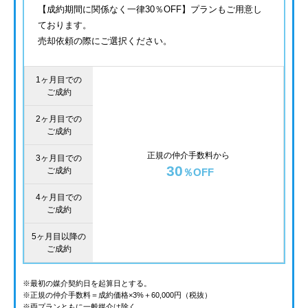
【成約期間に関係なく一律30％OFF】プランもご用意し
ております。
売却依頼の際にご選択ください。
1ヶ月目での
ご成約
2ヶ月目での
ご成約
正規の仲介手数料から
3ヶ月目での
30
ご成約
％OFF
4ヶ月目での
ご成約
5ヶ月目以降の
ご成約
※最初の媒介契約日を起算日とする。
※正規の仲介手数料＝成約価格×3%＋60,000円（税抜）
※両プランともに一般媒介は除く