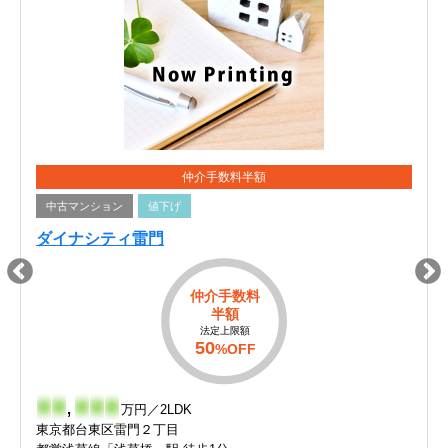
仲介手数料半額
中古マンション
値下げ
ダイナシティ雷門
仲介手数料
半額
法定上限額
50
%OFF
-
-
,
-
-
-
万円／2LDK
東京都台東区雷門２丁目