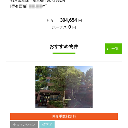
都営浅草線「浅草橋」駅 徒歩1分
2
[専有面積]
-
-
.
-
-
m
304,654
月々
円
0
ボーナス
円
おすすめ物件
一覧
仲介手数料無料
中古マンション
値下げ