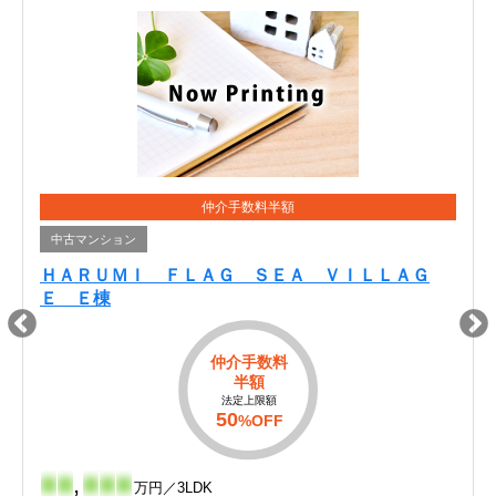
仲介手数料半額
中古マンション
ＨＡＲＵＭＩ ＦＬＡＧ ＳＥＡ ＶＩＬＬＡＧ
Ｅ Ｅ棟
仲介手数料
半額
法定上限額
50
%OFF
-
-
,
-
-
-
万円／3LDK