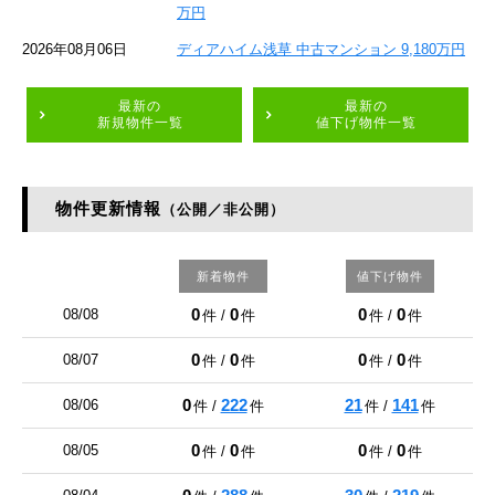
万円
2026年08月06日
ディアハイム浅草 中古マンション 9,180万円
最新の
最新の
新規物件一覧
値下げ物件一覧
物件更新情報
（公開／非公開）
新着物件
値下げ物件
0
0
0
0
08/08
件 /
件
件 /
件
0
0
0
0
08/07
件 /
件
件 /
件
0
222
21
141
08/06
件 /
件
件 /
件
0
0
0
0
08/05
件 /
件
件 /
件