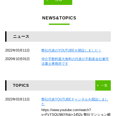
東急東横線
NEWS&TOPICS
東急大井町線
JR京葉線
ニュース
JR総武本線
2022年03月11日
弊社代表のYOUTUBEを開設しました！
京成本線
2020年10月01日
仲介手数料最大無料の代表が不動産会社兼司
JR京浜東北線
法書士事務所です
京急本線
TOPICS
東海道新幹線
一覧
京急空港線
2022年03月11日
弊社代表YOUTUBEチャンネルを開設しまし
た
ゆりかもめ
https://www.youtube.com/watch?
v=PzYSQLN6tYA&t=1452s 弊社マンション瞬