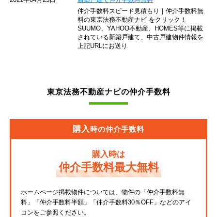
仲介手数料スピード見積もり｜仲介手数料無
東急池上線
料の東京法務不動産ナビ をクリック！
SUUMO、YAHOO不動産、HOMES等に掲載
されている新築戸建て、中古戸建物件情報を
西武新宿線
上記URLにお送り
東武伊勢崎線
京成押上線
東京法務不動産ナビの仲介手数料
JR常磐緩行線
京急大師線
購入
時の仲介手数料
JR東海道本線
購入時は
JR埼京線
仲介手数料最大無料
東武亀戸線
ホームページ掲載物件については、物件の「仲介手数料無
料」
「仲介手数料半額」「仲介手数料30％OFF」などのアイ
東武東上線
コンをご参照ください。