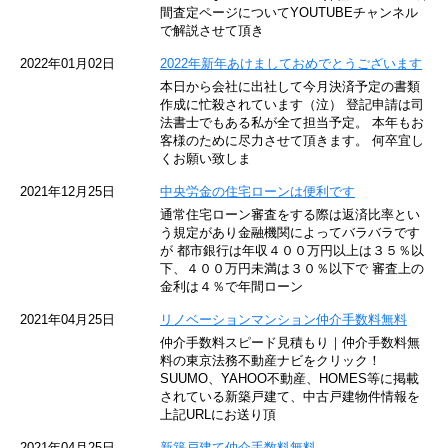
東京メトロ東西線
間査定ページについてYOUTUBEチャンネル
で解説させて頂き
京王井の頭線
2022年01月02日
2022年新年あけましておめでとうございます
本日から会社に出社して今月決済予定の書類
JR湘南新宿ライン
作成に忙殺されています（泣） 登記申請は司
法書士でもある私が全て担当予定。 本年もお
JR横須賀線
客様のために尽力させて頂きます。 何卒宜し
くお願い致しま
京王京王線
2021年12月25日
中央労金の住宅ローンは便利です
通常住宅ローン審査をする際は返済比率とい
東急目黒線
う規定があり金融機関によってバラバラです
が 都市銀行は年収４００万円以上は３５％以
下、４００万円未満は３０％以下で 審査上の
東京臨海高速鉄道
金利は４％で年間ローン
東急世田谷線
2021年04月25日
リノベーションマンション仲介手数料無料
仲介手数料スピード見積もり｜仲介手数料無
東京モノレール
料の東京法務不動産ナビをクリック！
SUUMO、YAHOO不動産、HOMES等に掲載
されている新築戸建て、中古戸建物件情報を
西武池袋線
上記URLにお送り頂
JR南武線
2021年04月25日
新築戸建て仲介手数料無料