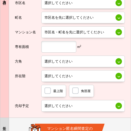
市区名
町名
マンション名
専有面積
2
m
方角
所在階
最上階
角部屋
売却予定
任意
マンション匿名瞬間査定の