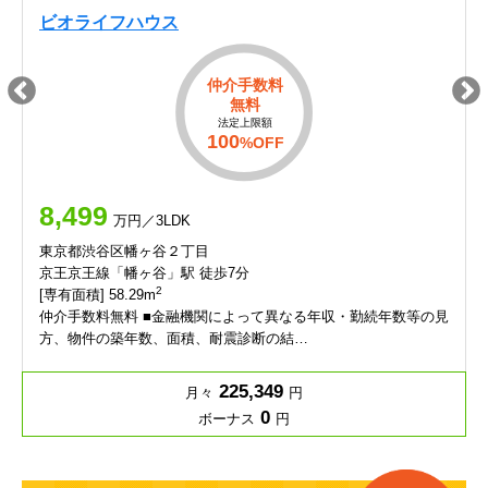
ビオライフハウス
仲介手数料
無料
法定上限額
100
%OFF
8,499
万円／3LDK
東京都渋谷区幡ヶ谷２丁目
京王京王線「幡ヶ谷」駅 徒歩7分
2
[専有面積] 58.29m
仲介手数料無料 ■金融機関によって異なる年収・勤続年数等の見
方、物件の築年数、面積、耐震診断の結…
225,349
月々
円
0
ボーナス
円