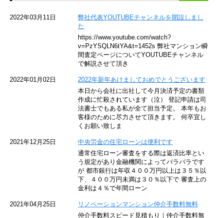
京急空港線
2022年03月11日
弊社代表YOUTUBEチャンネルを開設しまし
た
ゆりかもめ
https://www.youtube.com/watch?
v=PzYSQLN6tYA&t=1452s 弊社マンション瞬
東京メトロ東西線
間査定ページについてYOUTUBEチャンネル
で解説させて頂き
京王井の頭線
2022年01月02日
2022年新年あけましておめでとうございます
本日から会社に出社して今月決済予定の書類
JR湘南新宿ライン
作成に忙殺されています（泣） 登記申請は司
法書士でもある私が全て担当予定。 本年もお
JR横須賀線
客様のために尽力させて頂きます。 何卒宜し
くお願い致しま
京王京王線
2021年12月25日
中央労金の住宅ローンは便利です
通常住宅ローン審査をする際は返済比率とい
東急目黒線
う規定があり金融機関によってバラバラです
が 都市銀行は年収４００万円以上は３５％以
下、４００万円未満は３０％以下で 審査上の
東京臨海高速鉄道
金利は４％で年間ローン
東急世田谷線
2021年04月25日
リノベーションマンション仲介手数料無料
仲介手数料スピード見積もり｜仲介手数料無