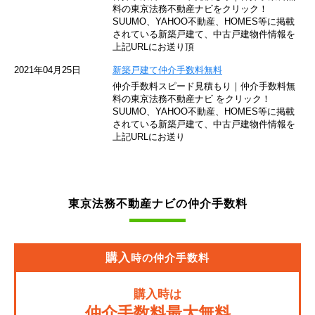
東京モノレール
料の東京法務不動産ナビをクリック！
SUUMO、YAHOO不動産、HOMES等に掲載
されている新築戸建て、中古戸建物件情報を
西武池袋線
上記URLにお送り頂
JR南武線
2021年04月25日
新築戸建て仲介手数料無料
仲介手数料スピード見積もり｜仲介手数料無
東急池上線
料の東京法務不動産ナビ をクリック！
SUUMO、YAHOO不動産、HOMES等に掲載
されている新築戸建て、中古戸建物件情報を
西武新宿線
上記URLにお送り
東武伊勢崎線
京成押上線
東京法務不動産ナビの仲介手数料
JR常磐緩行線
京急大師線
購入
時の仲介手数料
JR東海道本線
購入時は
JR埼京線
仲介手数料最大無料