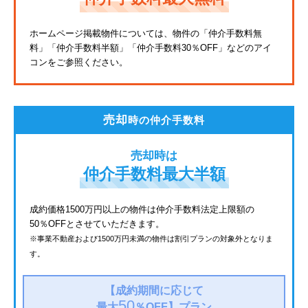
東武亀戸線
ホームページ掲載物件については、物件の「仲介手数料無
料」
「仲介手数料半額」「仲介手数料30％OFF」などのアイ
東武東上線
コンをご参照ください。
JR鶴見線
都電荒川線
売却
時の仲介手数料
西武有楽町線
売却時は
北総鉄道
仲介手数料最大半額
JR常磐線
成約価格1500万円以上の物件は仲介手数料法定上限額の
50％OFFとさせていただきます。
京成金町線
※事業不動産および1500万円未満の物件は割引プランの対象外となりま
す。
西武豊島線
上越新幹線
【成約期間に応じて
50
最大
％OFF】
プラン