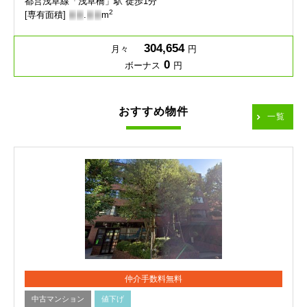
都営浅草線「浅草橋」駅 徒歩1分
2
[専有面積]
-
-
.
-
-
m
304,654
月々
円
0
ボーナス
円
おすすめ物件
一覧
仲介手数料無料
中古マンション
値下げ