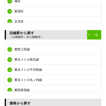
港区
新宿区
文京区
台東区
沿線駅から探す
一覧
（公開物件／非公開物件）
墨田区
都営三田線
江東区
東京メトロ南北線
品川区
東京メトロ千代田線
目黒区
東京メトロ丸ノ内線
大田区
都営新宿線
世田谷区
都営大江戸線
渋谷区
価格から探す