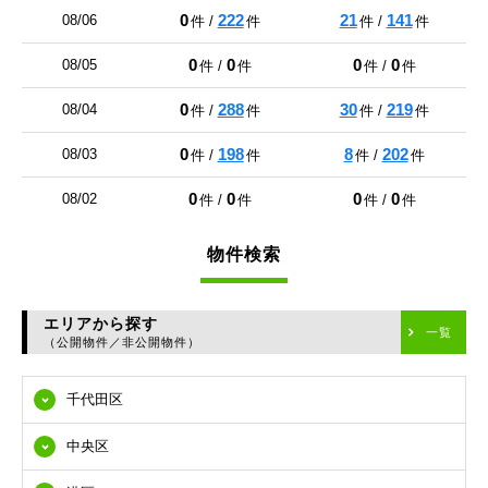
0
222
21
141
08/06
件 /
件
件 /
件
0
0
0
0
08/05
件 /
件
件 /
件
0
288
30
219
08/04
件 /
件
件 /
件
0
198
8
202
08/03
件 /
件
件 /
件
0
0
0
0
08/02
件 /
件
件 /
件
物件検索
エリアから探す
一覧
（公開物件／非公開物件）
千代田区
中央区