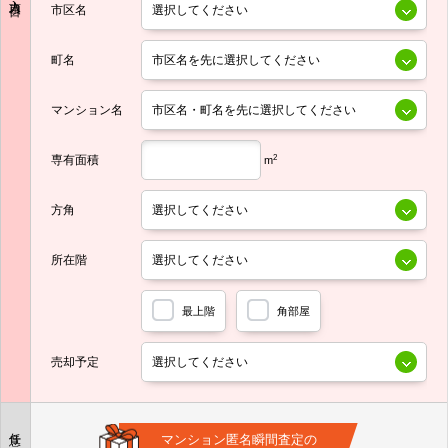
市区名
町名
マンション名
専有面積
2
m
方角
所在階
最上階
角部屋
売却予定
任意
マンション匿名瞬間査定の