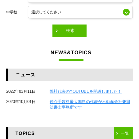
東京メトロ銀座線
中学校
東京メトロ有楽町線
東急田園都市線
検索
東急東横線
NEWS&TOPICS
東急大井町線
JR京葉線
ニュース
JR総武本線
2022年03月11日
弊社代表のYOUTUBEを開設しました！
京成本線
2020年10月01日
仲介手数料最大無料の代表が不動産会社兼司
JR京浜東北線
法書士事務所です
京急本線
TOPICS
東海道新幹線
一覧