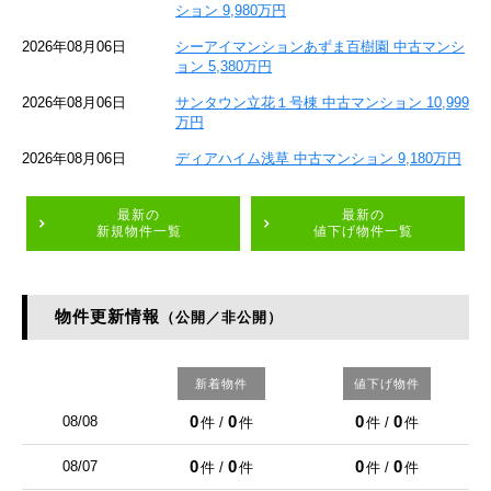
ション 9,980万円
2026年08月06日
シーアイマンションあずま百樹園 中古マンシ
ョン 5,380万円
2026年08月06日
サンタウン立花１号棟 中古マンション 10,999
万円
2026年08月06日
ディアハイム浅草 中古マンション 9,180万円
最新の
最新の
新規物件一覧
値下げ物件一覧
物件更新情報
（公開／非公開）
新着物件
値下げ物件
0
0
0
0
08/08
件 /
件
件 /
件
0
0
0
0
08/07
件 /
件
件 /
件