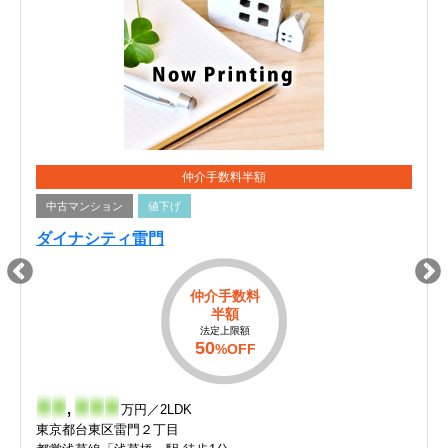
仲介手数料半額
中古マンション
値下げ
ダイナシティ雷門
仲介手数料
半額
法定上限額
50
%OFF
-
-
,
-
-
-
万円／2LDK
東京都台東区雷門２丁目