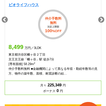
ビオライフハウス
仲介手数料
無料
法定上限額
100
%OFF
8,499
万円／3LDK
東京都渋谷区幡ヶ谷２丁目
京王京王線「幡ヶ谷」駅 徒歩7分
2
[専有面積] 58.29m
仲介手数料無料 ■金融機関によって異なる年収・勤続年数等の見
方、物件の築年数、面積、耐震診断の結…
225,349
月々
円
0
ボーナス
円