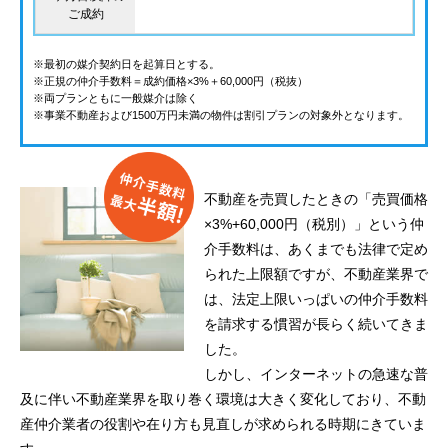
ご成約
※最初の媒介契約日を起算日とする。
※正規の仲介手数料＝成約価格×3%＋60,000円（税抜）
※両プランともに一般媒介は除く
※事業不動産および1500万円未満の物件は割引プランの対象外となります。
不動産を売買したときの「売買価格
×3%+60,000円（税別）」という仲
介手数料は、あくまでも法律で定め
られた上限額ですが、不動産業界で
は、法定上限いっぱいの仲介手数料
を請求する慣習が長らく続いてきま
した。
しかし、インターネットの急速な普
及に伴い不動産業界を取り巻く環境は大きく変化しており、不動
産仲介業者の役割や在り方も見直しが求められる時期にきていま