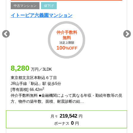
中古マンション
値下げ
イトーピア六義園マンション
仲介手数料
無料
法定上限額
100
%OFF
8,280
万円／3LDK
東京都文京区本駒込６丁目
JR山手線「駒込」駅 徒歩5分
2
[専有面積] 66.42m
仲介手数料無料 ■金融機関によって異なる年収・勤続年数等の見
方、物件の築年数、面積、耐震診断の結…
219,542
月々
円
0
ボーナス
円