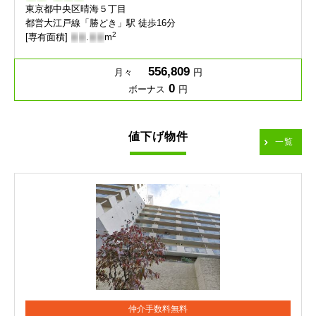
東京都中央区晴海５丁目
都営大江戸線「勝どき」駅 徒歩16分
2
[専有面積]
-
-
.
-
-
m
556,809
月々
円
0
ボーナス
円
値下げ物件
一覧
仲介手数料無料