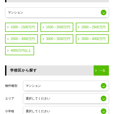
東急多摩川線
練馬区
JR山手線
葛飾区
都営浅草線
1000～1500万円
1500～2000万円
2000～2500万円
横浜市鶴見区
JR中央線
2500～3000万円
3000～3500万円
3500～4000万円
横浜市神奈川区
JR中央・総武線
4000万円以上
川崎市川崎区
つくばエクスプレス
川崎市幸区
学校区から探す
東京メトロ日比谷線
一覧
川崎市中原区
小田急線
川崎市高津区
物件種別
東京メトロ半蔵門線
エリア
東京メトロ副都心線
小学校