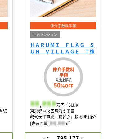
仲介手数料半額
中古マンション
ＨＡＲＵＭＩ ＦＬＡＧ Ｓ
ＵＮ ＶＩＬＬＡＧＥ Ｔ棟
仲介手数料
半額
法定上限額
50
%OFF
-
-
,
-
-
-
万円／3LDK
 徒
東京都中央区晴海５丁目
都営大江戸線「勝どき」駅 徒歩18分
2
[専有面積]
-
-
.
-
-
m
795,177
月々
円