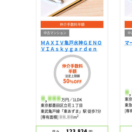
仲介手数料半額
中古マンション
中
ＭＡＸＩＶ亀戸水神ＧＥＮＯ
マ
ＶＩＡｓｋｙｇａｒｄｅｎ
仲介手数料
半額
法定上限額
50
%OFF
-
,
-
,
-
-
-
東
万円／1LDK
東急
東京都墨田区立花１丁目
[専
東武亀戸線「東あずま」駅 徒歩7分
2
[専有面積]
-
-
.
-
-
m
123,824
月々
円