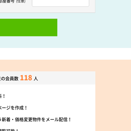
部屋番号
(任意)
118
在の会員数
人
料！
ページを作成！
う新着・価格変更物件をメール配信！