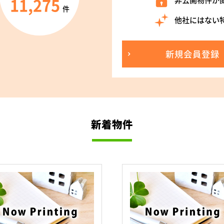
11,275
非公開物件が
件
他社にはない
新規会員登録
新着物件