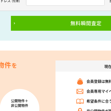
アドレス
(任意)
無料瞬間査定
物件
を
現
会員登録は無
会員専用マイ
公開物件＋
希望条件に合
非公開物件