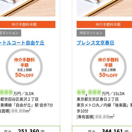
仲介手数料半額
仲介手数料半額
古マンション
中古マンション
ートルコート自由ケ丘
プレシス文京春日
仲介手数料
仲介手数料
半額
半額
法定上限額
法定上限額
50
50
%OFF
%OFF
-
-
-
-
-
,
-
-
-
万円／3LDK
万円／1SLDK
京都世田谷区奥沢２丁目
東京都文京区春日２丁目
東横線「自由が丘」駅 徒歩7分
東京メトロ丸ノ内線「後楽園」駅
2
有面積]
-
-
.
-
-
m
歩10分
2
[専有面積]
-
-
.
-
-
m
251,360
344,161
月々
円
月々
円