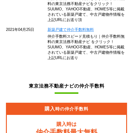
東京モノレール
料の東京法務不動産ナビをクリック！
SUUMO、YAHOO不動産、HOMES等に掲載
されている新築戸建て、中古戸建物件情報を
西武池袋線
上記URLにお送り頂
JR南武線
2021年04月25日
新築戸建て仲介手数料無料
仲介手数料スピード見積もり｜仲介手数料無
東急池上線
料の東京法務不動産ナビ をクリック！
SUUMO、YAHOO不動産、HOMES等に掲載
されている新築戸建て、中古戸建物件情報を
西武新宿線
上記URLにお送り
東武伊勢崎線
京成押上線
東京法務不動産ナビの仲介手数料
JR常磐緩行線
京急大師線
購入
時の仲介手数料
JR東海道本線
購入時は
JR埼京線
仲介手数料最大無料