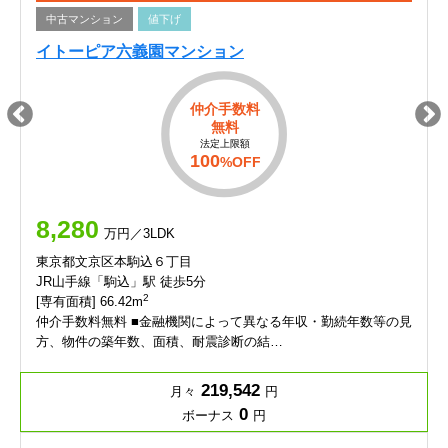
中古マンション
値下げ
イトーピア六義園マンション
仲介手数料
無料
法定上限額
100
%OFF
8,280
万円／3LDK
東京都文京区本駒込６丁目
JR山手線「駒込」駅 徒歩5分
2
[専有面積] 66.42m
仲介手数料無料 ■金融機関によって異なる年収・勤続年数等の見
方、物件の築年数、面積、耐震診断の結…
219,542
月々
円
0
ボーナス
円