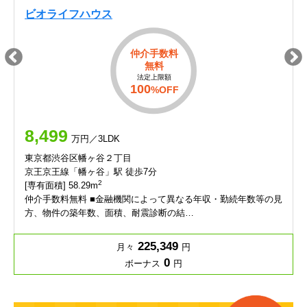
ビオライフハウス
仲介手数料
無料
法定上限額
100
%OFF
8,499
万円／3LDK
東京都渋谷区幡ヶ谷２丁目
京王京王線「幡ヶ谷」駅 徒歩7分
2
[専有面積] 58.29m
仲介手数料無料 ■金融機関によって異なる年収・勤続年数等の見
方、物件の築年数、面積、耐震診断の結…
225,349
月々
円
0
ボーナス
円