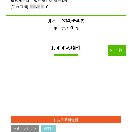
都営浅草線「浅草橋」駅 徒歩1分
2
[専有面積]
-
-
.
-
-
m
304,654
月々
円
0
ボーナス
円
おすすめ物件
一覧
仲介手数料無料
中古マンション
値下げ