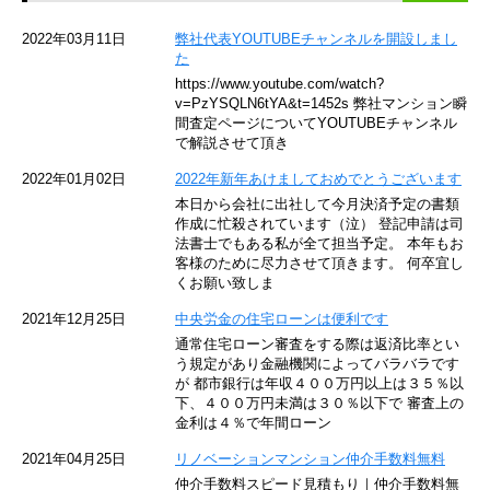
京急空港線
2022年03月11日
弊社代表YOUTUBEチャンネルを開設しまし
た
ゆりかもめ
https://www.youtube.com/watch?
v=PzYSQLN6tYA&t=1452s 弊社マンション瞬
東京メトロ東西線
間査定ページについてYOUTUBEチャンネル
で解説させて頂き
京王井の頭線
2022年01月02日
2022年新年あけましておめでとうございます
本日から会社に出社して今月決済予定の書類
JR湘南新宿ライン
作成に忙殺されています（泣） 登記申請は司
法書士でもある私が全て担当予定。 本年もお
JR横須賀線
客様のために尽力させて頂きます。 何卒宜し
くお願い致しま
京王京王線
2021年12月25日
中央労金の住宅ローンは便利です
通常住宅ローン審査をする際は返済比率とい
東急目黒線
う規定があり金融機関によってバラバラです
が 都市銀行は年収４００万円以上は３５％以
下、４００万円未満は３０％以下で 審査上の
東京臨海高速鉄道
金利は４％で年間ローン
東急世田谷線
2021年04月25日
リノベーションマンション仲介手数料無料
仲介手数料スピード見積もり｜仲介手数料無