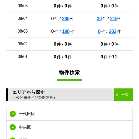
0
0
0
0
08/05
件 /
件
件 /
件
0
288
30
219
08/04
件 /
件
件 /
件
0
198
8
202
08/03
件 /
件
件 /
件
0
0
0
0
08/02
件 /
件
件 /
件
0
0
0
0
08/01
件 /
件
件 /
件
物件検索
エリアから探す
一覧
（公開物件／非公開物件）
千代田区
中央区