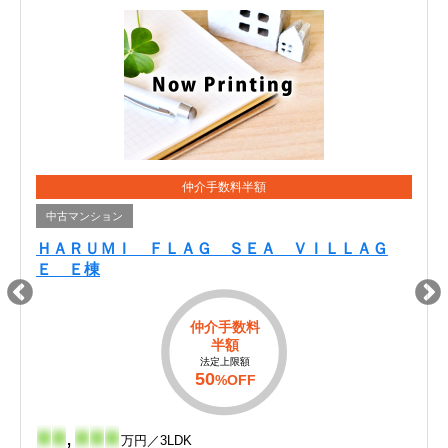
仲介手数料半額
中古マンション
ＨＡＲＵＭＩ ＦＬＡＧ ＳＥＡ ＶＩＬＬＡＧ
Ｅ Ｅ棟
仲介手数料
半額
法定上限額
50
%OFF
-
-
,
-
-
-
万円／3LDK