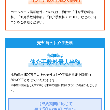
東武亀戸線
ホームページ掲載物件については、物件の「仲介手数料無
料」
「仲介手数料半額」「仲介手数料30％OFF」などのアイ
東武東上線
コンをご参照ください。
JR鶴見線
都電荒川線
売却
時の仲介手数料
西武有楽町線
売却時は
北総鉄道
仲介手数料最大半額
JR常磐線
成約価格1500万円以上の物件は仲介手数料法定上限額の
50％OFFとさせていただきます。
京成金町線
※事業不動産および1500万円未満の物件は割引プランの対象外となりま
す。
西武豊島線
上越新幹線
【成約期間に応じて
50
最大
％OFF】
プラン