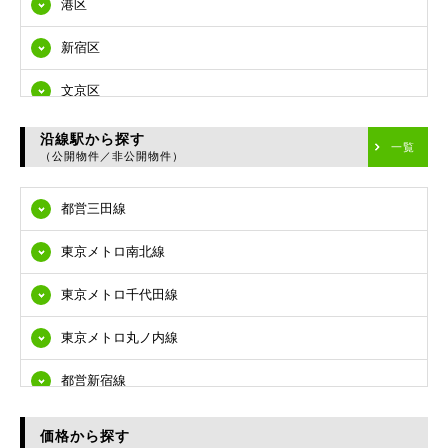
港区
新宿区
文京区
台東区
沿線駅から探す
一覧
（公開物件／非公開物件）
墨田区
都営三田線
江東区
東京メトロ南北線
品川区
東京メトロ千代田線
目黒区
東京メトロ丸ノ内線
大田区
都営新宿線
世田谷区
都営大江戸線
渋谷区
価格から探す