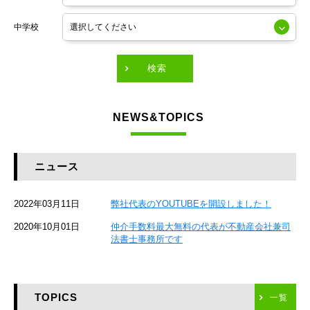
東京メトロ銀座線
中学校
東京メトロ有楽町線
東急田園都市線
検索
東急東横線
NEWS&TOPICS
東急大井町線
JR京葉線
ニュース
JR総武本線
2022年03月11日
弊社代表のYOUTUBEを開設しました！
京成本線
2020年10月01日
仲介手数料最大無料の代表が不動産会社兼司
JR京浜東北線
法書士事務所です
京急本線
TOPICS
東海道新幹線
一覧