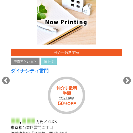
仲介手数料半額
中古マンション
値下げ
ダイナシティ雷門
仲介手数料
半額
法定上限額
50
%OFF
-
-
,
-
-
-
万円／2LDK
東京都台東区雷門２丁目