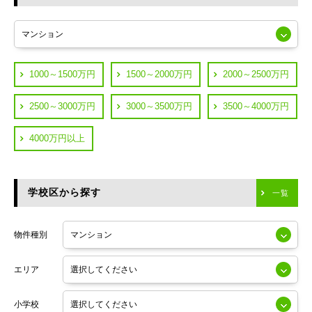
東急多摩川線
練馬区
JR山手線
葛飾区
都営浅草線
1000～1500万円
1500～2000万円
2000～2500万円
横浜市鶴見区
JR中央線
2500～3000万円
3000～3500万円
3500～4000万円
横浜市神奈川区
JR中央・総武線
4000万円以上
川崎市川崎区
つくばエクスプレス
川崎市幸区
学校区から探す
東京メトロ日比谷線
一覧
川崎市中原区
小田急線
川崎市高津区
物件種別
東京メトロ半蔵門線
エリア
東京メトロ副都心線
小学校