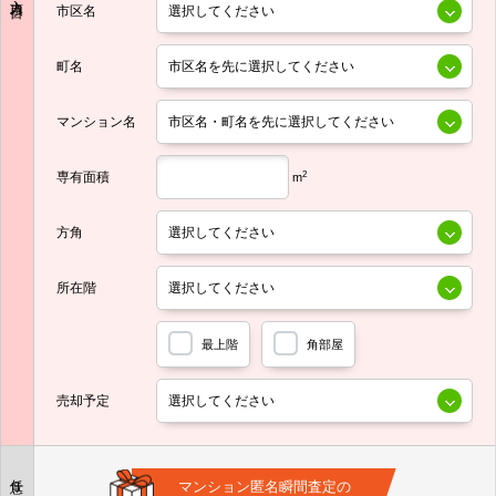
市区名
町名
マンション名
専有面積
2
m
方角
所在階
最上階
角部屋
売却予定
任意
マンション匿名瞬間査定の