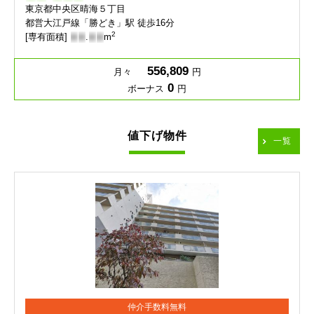
東京都中央区晴海５丁目
都営大江戸線「勝どき」駅 徒歩16分
2
[専有面積]
-
-
.
-
-
m
556,809
月々
円
0
ボーナス
円
値下げ物件
一覧
仲介手数料無料