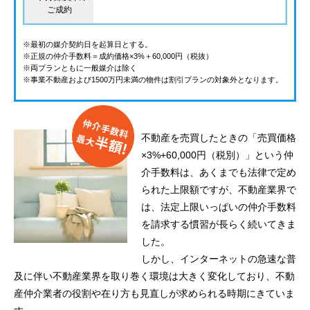
ご成約
※最初の媒介契約日を起算日とする。
※正規の仲介手数料＝成約価格×3%＋60,000円（税抜）
※両プランともに一般媒介は除く
※事業不動産および1500万円未満の物件は割引プランの対象外となります。
不動産を売買したときの「売買価格
×3%+60,000円（税別）」という仲
介手数料は、あくまでも法律で定め
られた上限額ですが、不動産業界で
は、法定上限いっぱいの仲介手数料
を請求する慣習が長らく続いてきま
した。
しかし、インターネットの急速な普
及に伴い不動産業界を取り巻く環境は大きく変化しており、不動
産仲介業者の役割や在り方も見直しが求められる時期にきていま