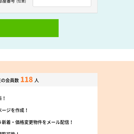
部屋番号
(任意)
118
在の会員数
人
料！
ページを作成！
う新着・価格変更物件をメール配信！