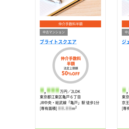
仲介手数料半額
中古マンション
中
ブライトスクエア
ジ
仲介手数料
半額
法定上限額
50
%OFF
-
,
-
-
-
-
,
万円／2LDK
東京都江東区亀戸６丁目
東
JR中央・総武線「亀戸」駅 徒歩1分
京王
2
[専有面積]
-
-
.
-
-
m
[専