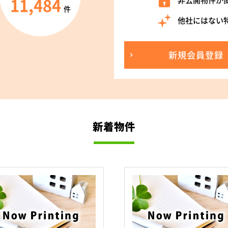
11,484
非公開物件が
件
他社にはない
新規会員登録
新着物件