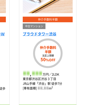
仲介手数料半額
中古マンション
ＯＷ
プラウドタワー渋谷
仲介手数料
半額
法定上限額
50
%OFF
-
-
,
-
-
-
万円／2LDK
東京都渋谷区渋谷３丁目
JR山手線「渋谷」駅 徒歩7分
2
[専有面積]
-
-
.
-
-
m
徒歩