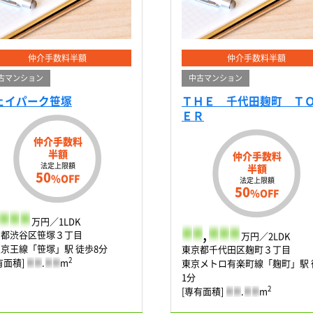
仲介手数料半額
仲介手数料半額
古マンション
中古マンション
ェイパーク笹塚
ＴＨＥ 千代田麹町 Ｔ
ＥＲ
仲介手数料
半額
仲介手数料
法定上限額
半額
50
%OFF
法定上限額
50
%OFF
-
-
-
万円／1LDK
-
-
,
-
-
-
京都渋谷区笹塚３丁目
万円／2LDK
京王線「笹塚」駅 徒歩8分
東京都千代田区麹町３丁目
2
有面積]
-
-
.
-
-
m
東京メトロ有楽町線「麹町」駅 
1分
2
[専有面積]
-
-
.
-
-
m