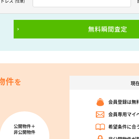
アドレス
(任意)
無料瞬間査定
物件
を
現
会員登録は無
会員専用マイ
公開物件＋
希望条件に合
非公開物件