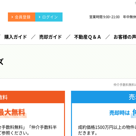
会員登録
ログイン
営業時間 9:00~21:00 年中無
購入ガイド
売却ガイド
不動産Ｑ＆Ａ
お客様の
ズ
仲介手数料無料
売
数料
最大無料
売却時は
介手数料無料」「仲介手数料半
成約価格1500万円以上の物件
ご参照ください。
だきます。