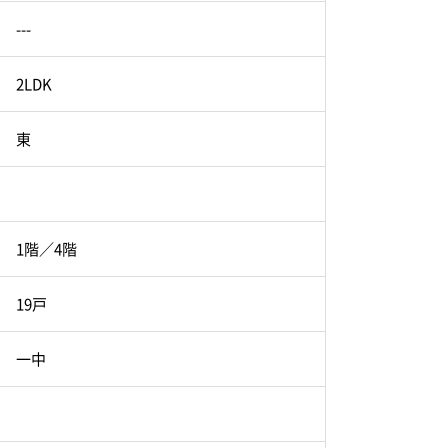
---
2LDK
東
1階／4階
19戸
一中