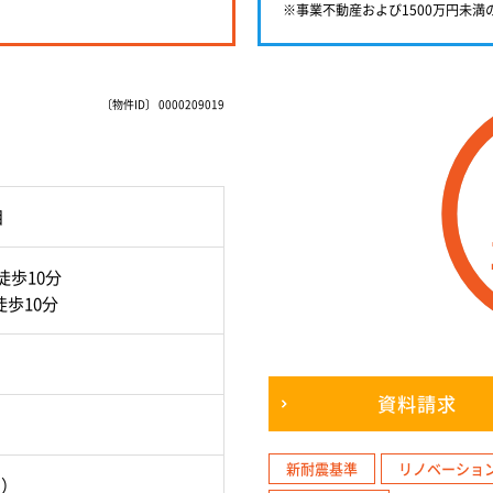
※事業不動産および1500万円未
〔物件ID〕 0000209019
目
徒歩10分
歩10分
資料請求
新耐震基準
リノベーショ
月）