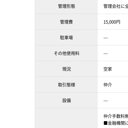
管理形態
管理会社に
管理費
15,000円
駐車場
---
その他使用料
---
現況
空家
取引態様
仲介
設備
---
仲介手数料
■金融機関