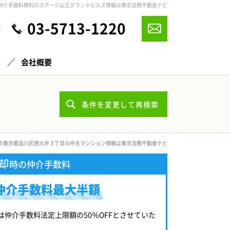
仲介手数料無料のステージ山王グランドヒルズ情報は東京法務不動産ナビ
03-5713-1220
休
声
会社概要
条件を変更して再検索
の東京都品川区西大井３丁目の中古マンション情報は東京法務不動産ナビ
却
時の仲介手数料
仲介手数料最大半額
は仲介手数料法定上限額の50％OFFとさせていた