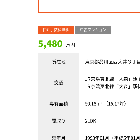
仲介手数料無料
中古マンション
5,480
万円
所在地
東京都品川区西大井３丁
JR京浜東北線「大森」駅 
交通
JR京浜東北線「大森」駅徒
2
専有面積
50.18m
（15.17坪）
間取り
2LDK
築年月
1993年01月（平成5年01