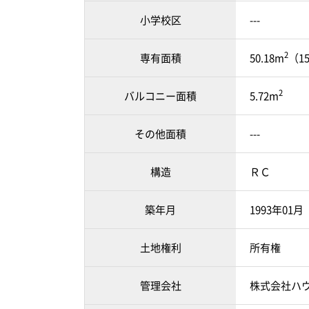
小学校区
---
2
専有面積
50.18m
（1
2
バルコニー面積
5.72m
その他面積
---
構造
ＲＣ
築年月
1993年01
土地権利
所有権
管理会社
株式会社ハ